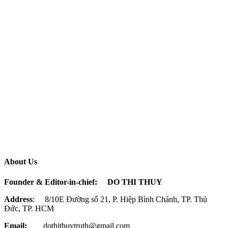
About Us
Founder & Editor-in-chief:
DO THI THUY
Address
: 8/10E Đường số 21, P. Hiệp Bình Chánh, TP. Thủ
Đức, TP. HCM
Email:
dothithuytruth@gmail.com