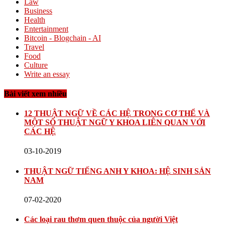
Law
Business
Health
Entertainment
Bitcoin - Blogchain - AI
Travel
Food
Culture
Write an essay
Bài viết xem nhiều
12 THUẬT NGỮ VỀ CÁC HỆ TRONG CƠ THỂ VÀ
MỘT SỐ THUẬT NGỮ Y KHOA LIÊN QUAN VỚI
CÁC HỆ
03-10-2019
THUẬT NGỮ TIẾNG ANH Y KHOA: HỆ SINH SẢN
NAM
07-02-2020
Các loại rau thơm quen thuộc của người Việt