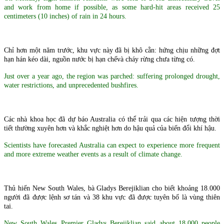
and work from home if possible, as some hard-hit areas received 25
centimeters (10 inches) of rain in 24 hours.
Chỉ hơn một năm trước, khu vực này đã bị khô cằn: hứng chịu những đợt
hạn hán kéo dài, nguồn nước bị hạn chếvà cháy rừng chưa từng có.
Just over a year ago, the region was parched: suffering prolonged drought,
water restrictions, and unprecedented bushfires.
Các nhà khoa học đã dự báo Australia có thể trải qua ​​các hiện tượng thời
tiết thường xuyên hơn và khắc nghiệt hơn do hậu quả của biến đổi khí hậu.
Scientists have forecasted Australia can expect to experience more frequent
and more extreme weather events as a result of climate change.
Thủ hiến New South Wales, bà Gladys Berejiklian cho biết khoảng 18.000
người đã được lệnh sơ tán và 38 khu vực đã được tuyên bố là vùng thiên
tai.
New South Wales Premier Gladys Berejiklian said about 18,000 people