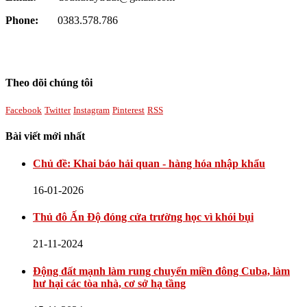
Phone:
0383.578.786
Theo dõi chúng tôi
Facebook
Twitter
Instagram
Pinterest
RSS
Bài viết mới nhất
Chủ đề: Khai báo hải quan - hàng hóa nhập khẩu
16-01-2026
Thủ đô Ấn Độ đóng cửa trường học vì khói bụi
21-11-2024
Động đất mạnh làm rung chuyển miền đông Cuba, làm
hư hại các tòa nhà, cơ sở hạ tầng