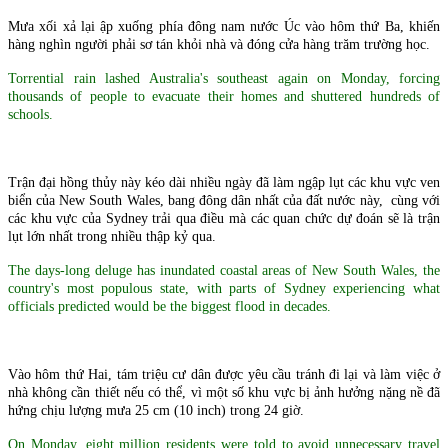
Mưa xối xả lại ập xuống phía đông nam nước Úc vào hôm thứ Ba, khiến
hàng nghìn người phải sơ tán khỏi nhà và đóng cửa hàng trăm trường học.
Torrential rain lashed Australia's southeast again on Monday, forcing
thousands of people to evacuate their homes and shuttered hundreds of
schools.
Trận đại hồng thủy này kéo dài nhiều ngày đã làm ngập lụt các khu vực ven
biển của New South Wales, bang đông dân nhất của đất nước này, cùng với
các khu vực của Sydney trải qua điều mà các quan chức dự đoán sẽ là trận
lụt lớn nhất trong nhiều thập kỷ qua.
The days-long deluge has inundated coastal areas of New South Wales, the
country's most populous state, with parts of Sydney experiencing what
officials predicted would be the biggest flood in decades.
Vào hôm thứ Hai, tám triệu cư dân được yêu cầu tránh đi lại và làm việc ở
nhà không cần thiết nếu có thể, vì một số khu vực bị ảnh hưởng nặng nề đã
hứng chịu lượng mưa 25 cm (10 inch) trong 24 giờ.
On Monday, eight million residents were told to avoid unnecessary travel