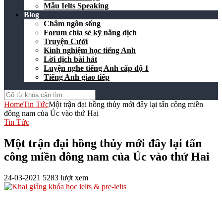
Mẫu Ielts Speaking
Blog
Châm ngôn sống
Forum chia sẻ kỹ năng dịch
Truyện Cười
Kinh nghiệm học tiếng Anh
Lời dịch bài hát
Luyện nghe tiếng Anh cấp độ 1
Tiếng Anh giao tiếp
Home
Tin Tức
Một trận đại hồng thủy mới đây lại tấn công miền
đông nam của Úc vào thứ Hai
Tin Tức
Một trận đại hồng thủy mới đây lại tấn
công miền đông nam của Úc vào thứ Hai
24-03-2021
5283 lượt xem