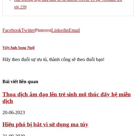
tới 239
Facebook
Twitter
Pinterest
Linkedin
Email
Việt Anh Song Ngữ
Hãy theo đuổi sự ưu tú, thành công sẽ theo đuổi bạn!
Bài viết liên quan
Thoa dịch âm đạo lên trẻ sinh mổ thúc đẩy hệ miễn
dịch
20-06-2023
Hiệu phó bị bắt vì sử dụng ma túy