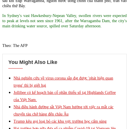
sau khi Đập Warragamba, nguồn nước uống chính của thành phố, tràn vào
chiều thứ Bảy.
In Sydney's vast Hawkesbury-Nepean Valley, swollen rivers were expected
to peak at levels not seen since 1961, after the Warragamba Dam, the city's
main drinking water source, spilled over Saturday afternoon.
Theo: The AFP
You Might Also Like
Nhà nghiên cứu về virus corona sắp đạt được 'phát hiện quan
trọng' thì bị giết hại
Jollibee có kế hoạch bán cổ phần thiểu số tại Highlands Coffee
của Việt Nam.
Nhà điều hành đường sắt Việt Nam hướng tới việc ra mắt các
chuyến tàu chở hàng đến châu Âu
Trump kêu gọi loại bỏ các khu vực trường học cấm súng
Hai trường hợp nữa đưa số ca nhiễm Covid-19 tại Vietnam lên