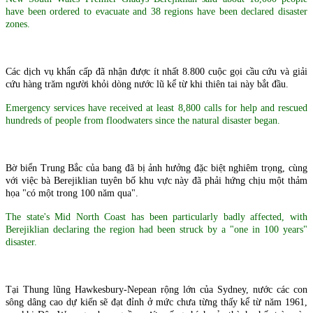
have been ordered to evacuate and 38 regions have been declared disaster
zones.
Các dịch vụ khẩn cấp đã nhận được ít nhất 8.800 cuộc gọi cầu cứu và giải
cứu hàng trăm người khỏi dòng nước lũ kể từ khi thiên tai này bắt đầu.
Emergency services have received at least 8,800 calls for help and rescued
hundreds of people from floodwaters since the natural disaster began.
Bờ biển Trung Bắc của bang đã bị ảnh hưởng đặc biệt nghiêm trọng, cùng
với việc bà Berejiklian tuyên bố khu vực này đã phải hứng chịu một thảm
họa "có một trong 100 năm qua".
The state's Mid North Coast has been particularly badly affected, with
Berejiklian declaring the region had been struck by a "one in 100 years"
disaster.
Tại Thung lũng Hawkesbury-Nepean rộng lớn của Sydney, nước các con
sông dâng cao dự kiến ​​sẽ đạt đỉnh ở mức chưa từng thấy kể từ năm 1961,