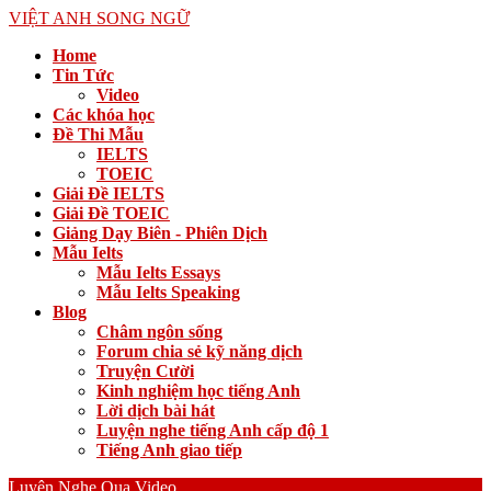
VIỆT ANH SONG NGỮ
Home
Tin Tức
Video
Các khóa học
Đề Thi Mẫu
IELTS
TOEIC
Giải Đề IELTS
Giải Đề TOEIC
Giảng Dạy Biên - Phiên Dịch
Mẫu Ielts
Mẫu Ielts Essays
Mẫu Ielts Speaking
Blog
Châm ngôn sống
Forum chia sẻ kỹ năng dịch
Truyện Cười
Kinh nghiệm học tiếng Anh
Lời dịch bài hát
Luyện nghe tiếng Anh cấp độ 1
Tiếng Anh giao tiếp
Luyện Nghe Qua Video