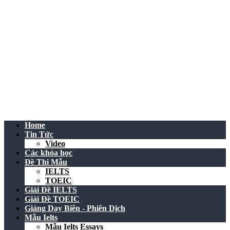
Home
Tin Tức
Video
Các khóa học
Đề Thi Mẫu
IELTS
TOEIC
Giải Đề IELTS
Giải Đề TOEIC
Giảng Dạy Biên - Phiên Dịch
Mẫu Ielts
Mẫu Ielts Essays