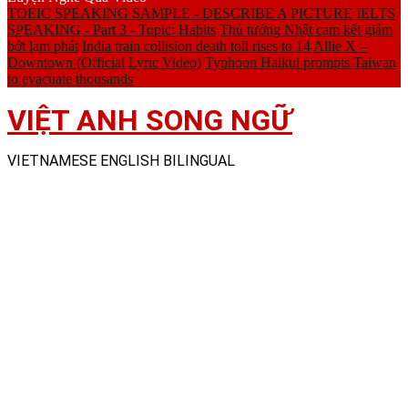
TOEIC SPEAKING SAMPLE - DESCRIBE A PICTURE
IELTS
SPEAKING - Part 3 - Topic: Habits
Thủ tướng Nhật cam kết giảm
bớt lạm phát
India train collision death toll rises to 14
Allie X –
Downtown (Official Lyric Video)
Typhoon Haikui prompts Taiwan
to evacuate thousands
VIỆT ANH SONG NGỮ
VIETNAMESE ENGLISH BILINGUAL