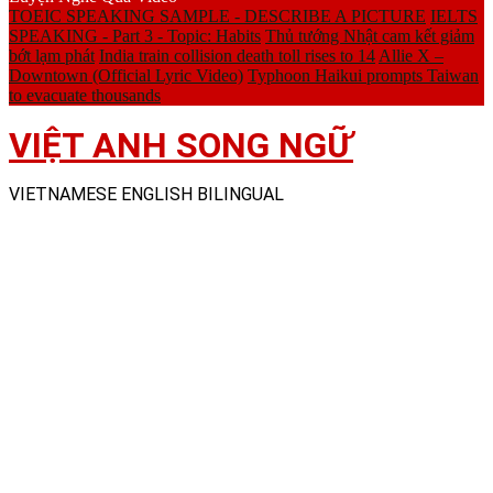
TOEIC SPEAKING SAMPLE - DESCRIBE A PICTURE
IELTS
SPEAKING - Part 3 - Topic: Habits
Thủ tướng Nhật cam kết giảm
bớt lạm phát
India train collision death toll rises to 14
Allie X –
Downtown (Official Lyric Video)
Typhoon Haikui prompts Taiwan
to evacuate thousands
VIỆT ANH SONG NGỮ
VIETNAMESE ENGLISH BILINGUAL