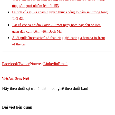
tổng số người nhiễm lên tới 153
Di tích của vụ va chạm nguyên thủy khổng lồ nằm sâu trong lòng
Trái đất
Tất cả các ca nhiễm Covid-19 mới ngày hôm nay đều có liên
quan đến cụm bệnh viện Bạch Mai
Audi pulls 'insensitive' ad featuring girl eating a banana in front
of the car
Facebook
Twitter
Pinterest
Linkedin
Email
Việt Anh Song Ngữ
Hãy theo đuổi sự ưu tú, thành công sẽ theo đuổi bạn!
Bài viết liên quan