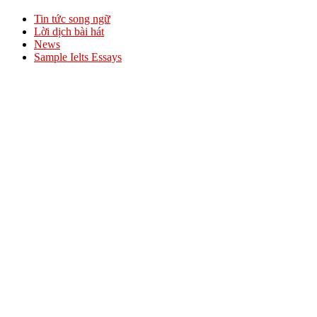
Tin tức song ngữ
Lời dịch bài hát
News
Sample Ielts Essays