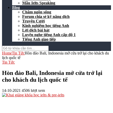
Mẫu Ielts Speaking
Blog
Châm ngôn sống
Forum chia sẻ kỹ năng dịch
Truyện Cười
Kinh nghiệm học tiếng Anh
Lời dịch bài hát
Luyện nghe tiếng Anh cấp độ 1
Tiếng Anh giao tiếp
Home
Tin Tức
Hòn đảo Bali, Indonesia mở cửa trở lại cho khách du
lịch quốc tế
Tin Tức
Hòn đảo Bali, Indonesia mở cửa trở lại
cho khách du lịch quốc tế
14-10-2021
4506 lượt xem