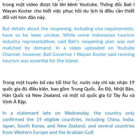
trong một video được tải lên kênh Youtube, Thống đốc Bali I
Wayan Koster cho biết việc phục hồi du lịch là điều cần thiết
đối với hòn đảo này.
But details about the reopening, including visa requirements,
have so far been unclear. While some Indonesian tourism
industry representatives said Bali's reopening plan was not
matched by demand. In a video uploaded on Youtube
Channel; however, Bali Governor I Wayan Koster said reviving
tourism was essential for the island.
Trong một tuyên bố vào tối thứ Tư, nước này chỉ xác nhận 19
quốc gia đủ điều kiện, bao gồm Trung Quốc, Ấn Độ, Nhật Bản,
Hàn Quốc và New Zealand, và một số quốc gia từ Tây Âu và
Vịnh Ả Rập.
In a statement late on Wednesday, the country only
confirmed the 19 eligible countries, including China, India,
Japan, South Korea, and New Zealand, and several countries
from Western Europe and the Arabian Gulf.