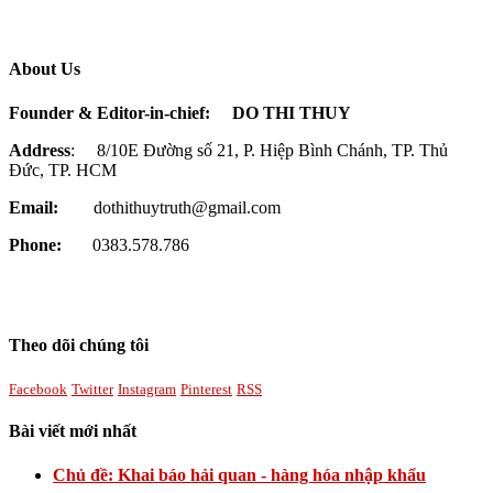
About Us
Founder & Editor-in-chief:
DO THI THUY
Address
: 8/10E Đường số 21, P. Hiệp Bình Chánh, TP. Thủ
Đức, TP. HCM
Email:
dothithuytruth@gmail.com
Phone:
0383.578.786
Theo dõi chúng tôi
Facebook
Twitter
Instagram
Pinterest
RSS
Bài viết mới nhất
Chủ đề: Khai báo hải quan - hàng hóa nhập khẩu