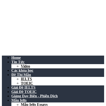
Home
Tin Tức
Video
Các khóa học
Đề Thi Mẫu
IELTS
TOEIC
Giải Đề IELTS
Giải Đề TOEIC
Giảng Dạy Biên - Phiên Dịch
Mẫu Ielts
Mẫu Ielts Essays