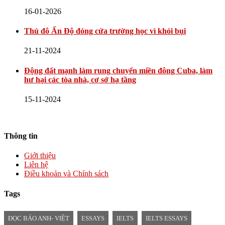
16-01-2026
Thủ đô Ấn Độ đóng cửa trường học vì khói bụi
21-11-2024
Động đất mạnh làm rung chuyển miền đông Cuba, làm
hư hại các tòa nhà, cơ sở hạ tầng
15-11-2024
Thông tin
Giới thiệu
Liên hệ
Điều khoản và Chính sách
Tags
ĐỌC BÁO ANH- VIỆT
ESSAYS
IELTS
IELTS ESSAYS