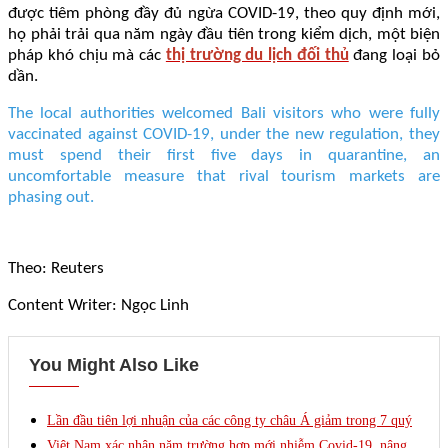
được tiêm phòng đầy đủ ngừa COVID-19, theo quy định mới,
họ phải trải qua năm ngày đầu tiên trong kiểm dịch, một biện
pháp khó chịu mà các
thị trường du lịch đối thủ
đang loại bỏ
dần.
The local authorities welcomed Bali visitors who were fully
vaccinated against COVID-19, under the new regulation, they
must spend their first five days in quarantine, an
uncomfortable measure that rival tourism markets are
phasing out.
Theo: Reuters
Content Writer:
Ngọc Linh
You Might Also Like
Lần đầu tiên lợi nhuận của các công ty châu Á giảm trong 7 quý
Việt Nam xác nhận năm trường hợp mới nhiễm Covid-19, nâng