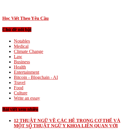
Học Viết Theo Yêu Cầu
Chủ đề nổi bật
Notables
Medical
Climate Change
Law
Business
Health
Entertainment
Bitcoin - Blogchain - AI
Travel
Food
Culture
Write an essay
Bài viết xem nhiều
12 THUẬT NGỮ VỀ CÁC HỆ TRONG CƠ THỂ VÀ
MỘT SỐ THUẬT NGỮ Y KHOA LIÊN QUAN VỚI