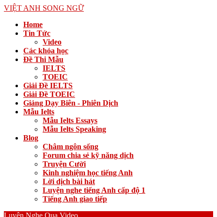
VIỆT ANH SONG NGỮ
Home
Tin Tức
Video
Các khóa học
Đề Thi Mẫu
IELTS
TOEIC
Giải Đề IELTS
Giải Đề TOEIC
Giảng Dạy Biên - Phiên Dịch
Mẫu Ielts
Mẫu Ielts Essays
Mẫu Ielts Speaking
Blog
Châm ngôn sống
Forum chia sẻ kỹ năng dịch
Truyện Cười
Kinh nghiệm học tiếng Anh
Lời dịch bài hát
Luyện nghe tiếng Anh cấp độ 1
Tiếng Anh giao tiếp
Luyện Nghe Qua Video