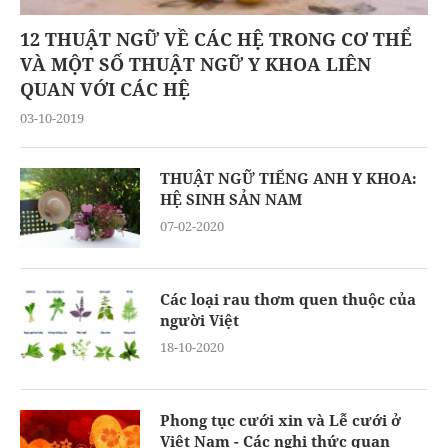
12 THUẬT NGỮ VỀ CÁC HỆ TRONG CƠ THỂ
VÀ MỘT SỐ THUẬT NGỮ Y KHOA LIÊN
QUAN VỚI CÁC HỆ
03-10-2019
THUẬT NGỮ TIẾNG ANH Y KHOA:
HỆ SINH SẢN NAM
07-02-2020
Các loại rau thơm quen thuộc của
người Việt
18-10-2020
Phong tục cưới xin và Lễ cưới ở
Việt Nam - Các nghi thức quan