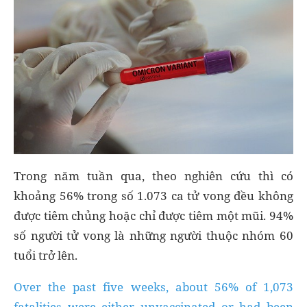
Trong năm tuần qua, theo nghiên cứu thì có
khoảng 56% trong số 1.073 ca tử vong đều không
được tiêm chủng hoặc chỉ được tiêm một mũi. 94%
số người tử vong là những người thuộc nhóm 60
tuổi trở lên.
Over the past five weeks, about 56% of 1,073
fatalities were either unvaccinated or had been