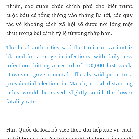
nhiên, các quan chức chính phủ cho biết trước
cuộc bầu cử tổng thống vào tháng Ba tới, các quy
tắc về khoảng cách xã hội sẽ được nới lỏng một
chút trong bối cảnh tỷ lệ tử vong thấp hơn.
The local authorities said the Omicron variant is
blamed for a surge in infections, with daily new
infections hitting a record of 100,000 last week.
However, governmental officials said prior to a
presidential election in March, social distancing
rules would be eased slightly amid the lower
fatality rate.
Hàn Quốc đã loại bỏ việc theo dõi tiếp xúc và cách
ly bắt buộc đối với những người đã tiêm vắc xin để