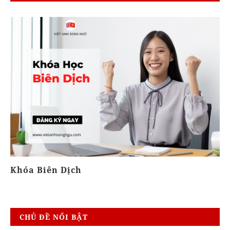
Khóa Biên Dịch
K
CHỦ ĐỀ NỔI BẬT