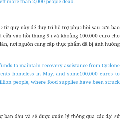
eft more than 2,000 people dead.
từ quỹ này để duy trì hỗ trợ phục hồi sau cơn bão
 cửa vào hồi tháng 5 i và khoảng 100.000 euro cho
 dân, nơi nguồn cung cấp thực phẩm đã bị ảnh hưởng
funds to maintain recovery assistance from Cyclone
idents homeless in May, and some100,000 euros to
llion people, where food supplies have been struck
rợ ban đầu và sẽ được quản lý thông qua các đại sứ