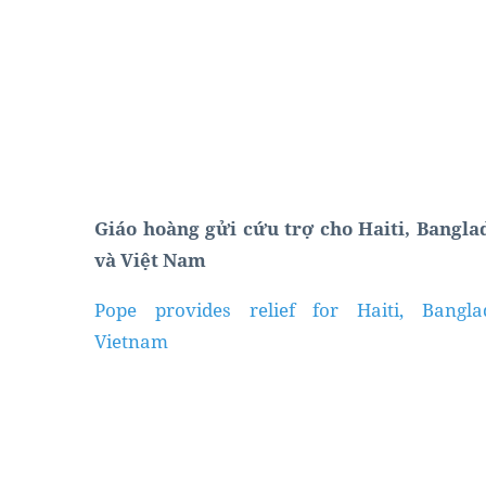
Giáo hoàng gửi cứu trợ cho Haiti, Bangla
và Việt Nam
Dịch
Gói Chấm Ielts Essay
Pope provides relief for Haiti, Bangla
Vietnam