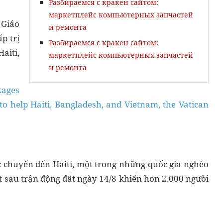
Разбираемся с кракен сайтом:
маркетплейс компьютерных запчастей
 Giáo
и ремонта
p trị
Разбираемся с кракен сайтом:
aiti,
маркетплейс компьютерных запчастей
и ремонта
kages
o help Haiti, Bangladesh, and Vietnam, the Vatican
c chuyển đến Haiti, một trong những quốc gia nghèo
ót sau trận động đất ngày 14/8 khiến hơn 2.000 người