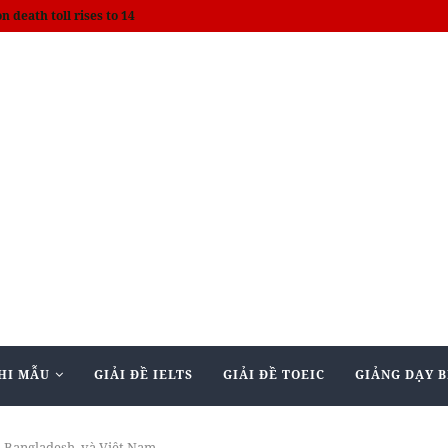
on death toll rises to 14
HI MẪU
GIẢI ĐỀ IELTS
GIẢI ĐỀ TOEIC
GIẢNG DẠY B
, Bangladesh, và Việt Nam