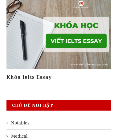
Khóa Ielts Essay
Vietname
CHỦ ĐỀ NỔI BẬT
Notables
Medical