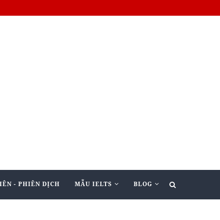
IÊN - PHIÊN DỊCH
MẪU IELTS
BLOG