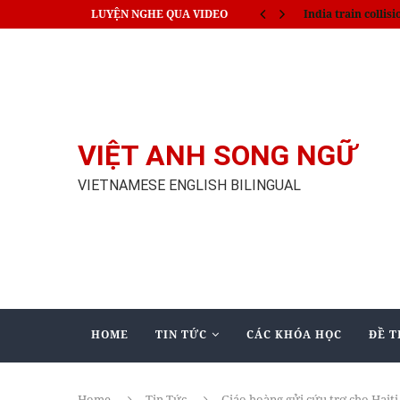
LUYỆN NGHE QUA VIDEO
India train collisi
VIỆT ANH SONG NGỮ
VIETNAMESE ENGLISH BILINGUAL
HOME
TIN TỨC
CÁC KHÓA HỌC
ĐỀ T
Home
Tin Tức
Giáo hoàng gửi cứu trợ cho Haiti