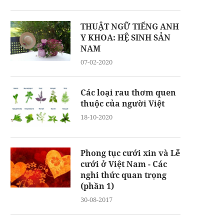
THUẬT NGỮ TIẾNG ANH
Y KHOA: HỆ SINH SẢN
NAM
07-02-2020
Các loại rau thơm quen
thuộc của người Việt
18-10-2020
Phong tục cưới xin và Lễ
cưới ở Việt Nam - Các
nghi thức quan trọng
(phần 1)
30-08-2017