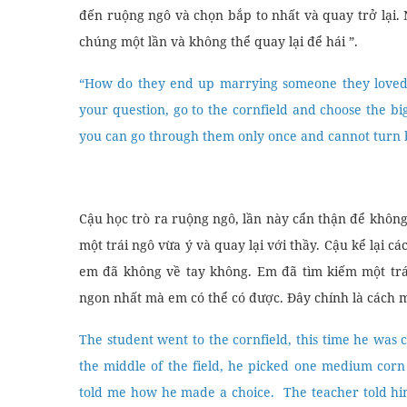
đến ruộng ngô và chọn bắp to nhất và quay trở lại.
chúng một lần và không thể quay lại để hái ”.
“How do they end up marrying someone they loved?”
your question, go to the cornfield and choose the bi
you can go through them only once and cannot turn b
Cậu học trò ra ruộng ngô, lần này cẩn thận để không 
một trái ngô vừa ý và quay lại với thầy. Cậu kể lại c
em đã không về tay không. Em đã tìm kiếm một trái
ngon nhất mà em có thể có được. Đây chính là cách 
The student went to the cornfield, this time he was
the middle of the field, he picked one medium corn 
told me how he made a choice. The teacher told hi