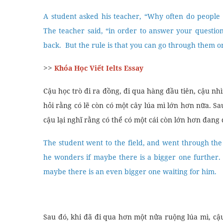
A student asked his teacher, “Why often do people 
The teacher said, “in order to answer your questio
back. But the rule is that you can go through them o
>>
Khóa Học Viết Ielts Essay
Cậu học trò đi ra đồng, đi qua hàng đầu tiên, cậu nh
hỏi rằng có lẽ còn có một cây lúa mì lớn hơn nữa. S
cậu lại nghĩ rằng có thể có một cái còn lớn hơn đang 
The student went to the field, and went through the 
he wonders if maybe there is a bigger one further
maybe there is an even bigger one waiting for him.
Sau đó, khi đã đi qua hơn một nửa ruộng lúa mì, c