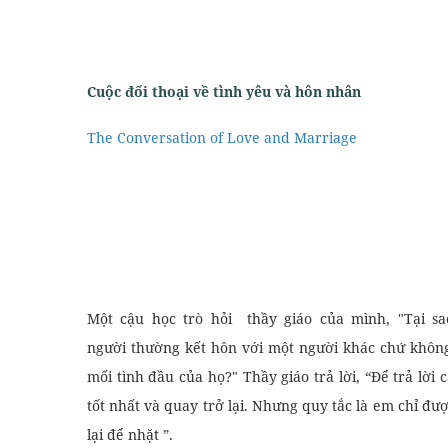
Cuộc đối thoại về tình yêu và hôn nhân
The Conversation of Love and Marriage
mail
Giao Tiếp Văn Phòng
Một cậu học trò hỏi thầy giáo của mình, "Tại s
người thường kết hôn với một người khác chứ khôn
mối tình đầu của họ?" Thầy giáo trả lời, “Để trả lời
tốt nhất và quay trở lại. Nhưng quy tắc là em chỉ đ
lại để nhặt ”.