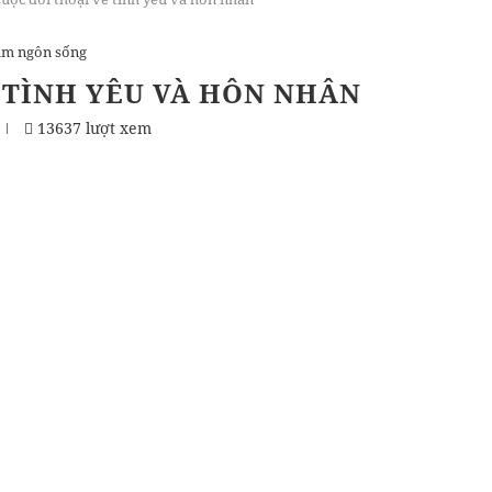
âm ngôn sống
 TÌNH YÊU VÀ HÔN NHÂN
13637 lượt xem