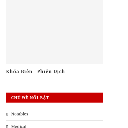
Khóa Biên - Phiên Dịch
Khóa Gra
CHỦ ĐỀ NỔI BẬT
Notables
Medical