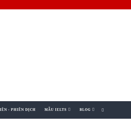
IÊN - PHIÊN DỊCH
MẪU IELTS
BLOG