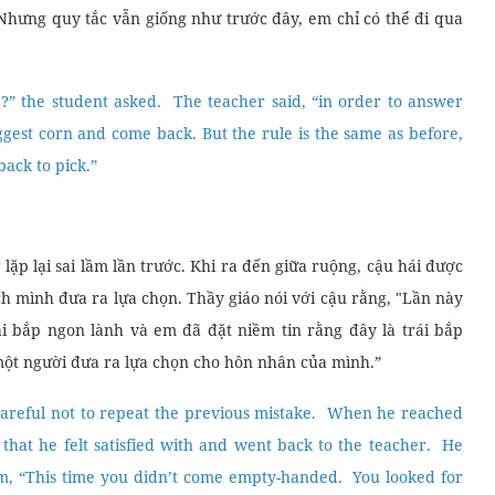
 Nhưng quy tắc vẫn giống như trước đây, em chỉ có thể đi qua
 the student asked. The teacher said, “in order to answer
ggest corn and come back. But the rule is the same as before,
ack to pick.”
lặp lại sai lầm lần trước. Khi ra đến giữa ruộng, cậu hái được
ách mình đưa ra lựa chọn. Thầy giáo nói với cậu rằng, "Lần này
 bắp ngon lành và em đã đặt niềm tin rằng đây là trái bắp
một người đưa ra lựa chọn cho hôn nhân của mình.”
 careful not to repeat the previous mistake. When he reached
that he felt satisfied with and went back to the teacher. He
m, “This time you didn’t come empty-handed. You looked for