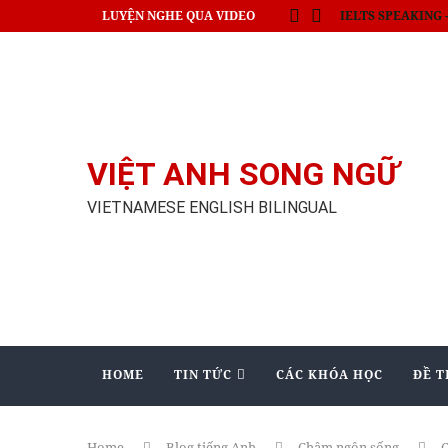
LUYỆN NGHE QUA VIDEO
Thủ tướng Nhật c
VIỆT ANH SONG NGỮ
VIETNAMESE ENGLISH BILINGUAL
HOME
TIN TỨC
CÁC KHÓA HỌC
ĐỀ T
Home
Blog tiếng Anh
Châm ngôn sống
C