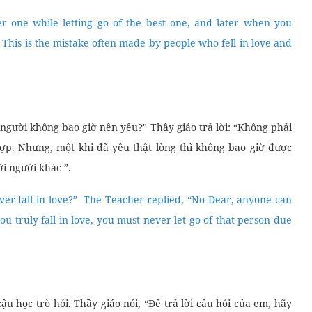
er one while letting go of the best one, and later when you
 This is the mistake often made by people who fell in love and
t người không bao giờ nên yêu?" Thầy giáo trả lời: “Không phải
ợp. Nhưng, một khi đã yêu thật lòng thì không bao giờ được
ới người khác ”.
ever fall in love?” The Teacher replied, “No Dear, anyone can
you truly fall in love, you must never let go of that person due
u học trò hỏi. Thầy giáo nói, “Để trả lời câu hỏi của em, hãy