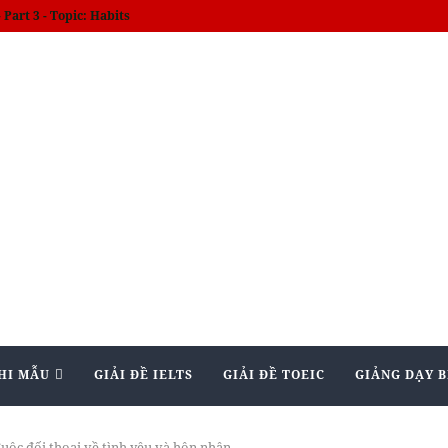
am kết giảm bớt lạm phát
HI MẪU
GIẢI ĐỀ IELTS
GIẢI ĐỀ TOEIC
GIẢNG DẠY B
uộc đối thoại về tình yêu và hôn nhân