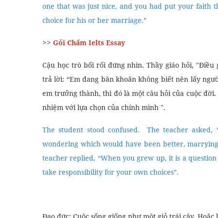
one that was just nice, and you had put your faith t
choice for his or her marriage.”
>>
Gói Chấm Ielts Essay
Cậu học trò bối rối đứng nhìn. Thầy giáo hỏi, "Điều
trả lời: “Em đang băn khoăn không biết nên lấy ngườ
em trưởng thành, thì đó là một câu hỏi của cuộc đời
nhiệm với lựa chọn của chính mình ".
The student stood confused. The teacher asked, 
wondering which would have been better, marrying 
teacher replied, “When you grew up, it is a question 
take responsibility for your own choices”.
Đạo đức: Cuộc sống giống như một giỏ trái cây. Hoặc 