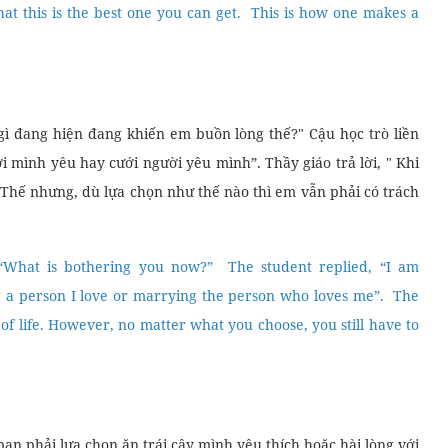
hat this is the best one you can get. This is how one makes a
 gì đang hiện đang khiến em buồn lòng thế?" Cậu học trò liền
i mình yêu hay cưới người yêu mình”. Thầy giáo trả lời, " Khi
. Thế nhưng, dù lựa chọn như thế nào thì em vẫn phải có trách
“What is bothering you now?” The student replied, “I am
a person I love or marrying the person who loves me”. The
of life. However, no matter what you choose, you still have to
bạn phải lựa chọn ăn trái cây mình yêu thích hoặc hài lòng với