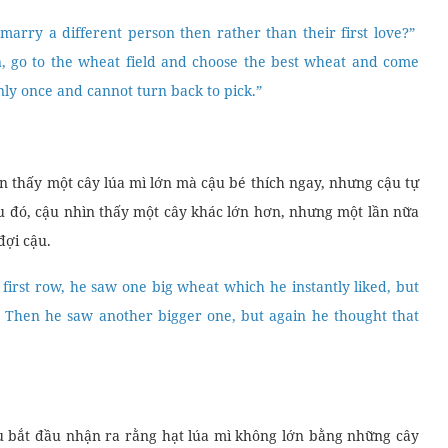
marry a different person then rather than their first love?”
n, go to the wheat field and choose the best wheat and come
nly once and cannot turn back to pick.”
ìn thấy một cây lúa mì lớn mà cậu bé thích ngay, nhưng cậu tự
au đó, cậu nhìn thấy một cây khác lớn hơn, nhưng một lần nữa
đợi cậu.
first row, he saw one big wheat which he instantly liked, but
. Then he saw another bigger one, but again he thought that
ậu bắt đầu nhận ra rằng hạt lúa mì không lớn bằng những cây