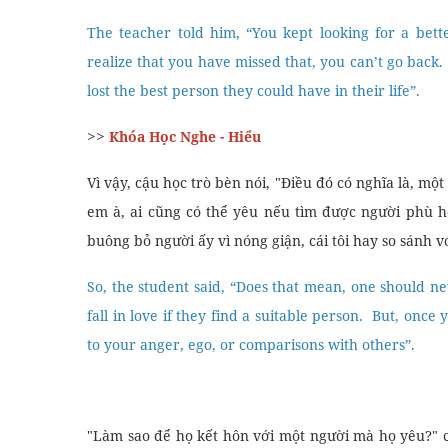
The teacher told him, “You kept looking for a bett
realize that you have missed that, you can’t go back.
lost the best person they could have in their life”.
>>
Khóa Học Nghe - Hiểu
Vì vậy, cậu học trò bèn nói, "Điều đó có nghĩa là, mộ
em à, ai cũng có thể yêu nếu tìm được người phù h
buông bỏ người ấy vì nóng giận, cái tôi hay so sánh v
So, the student said, “Does that mean, one should n
fall in love if they find a suitable person. But, once 
to your anger, ego, or comparisons with others”.
"Làm sao để họ kết hôn với một người mà họ yêu?" cậ