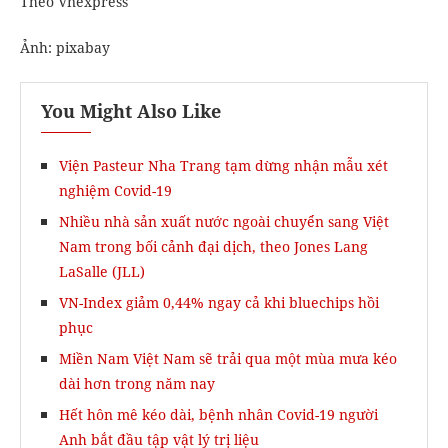
Theo Vnexpress
Ảnh: pixabay
You Might Also Like
Viện Pasteur Nha Trang tạm dừng nhận mẫu xét
nghiệm Covid-19
Nhiều nhà sản xuất nước ngoài chuyển sang Việt
Nam trong bối cảnh đại dịch, theo Jones Lang
LaSalle (JLL)
VN-Index giảm 0,44% ngay cả khi bluechips hồi
phục
Miền Nam Việt Nam sẽ trải qua một mùa mưa kéo
dài hơn trong năm nay
Hết hôn mê kéo dài, bệnh nhân Covid-19 người
Anh bắt đầu tập vật lý trị liệu