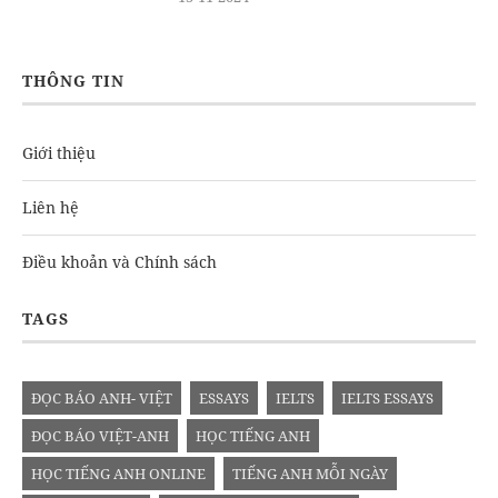
THÔNG TIN
Giới thiệu
Liên hệ
Điều khoản và Chính sách
TAGS
ĐỌC BÁO ANH- VIỆT
ESSAYS
IELTS
IELTS ESSAYS
ĐỌC BÁO VIỆT-ANH
HỌC TIẾNG ANH
HỌC TIẾNG ANH ONLINE
TIẾNG ANH MỖI NGÀY