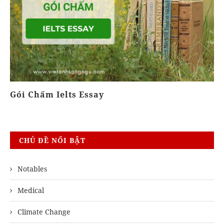
Gói Chấm Ielts Essay
K
CHỦ ĐỀ NỔI BẬT
Notables
Medical
Climate Change