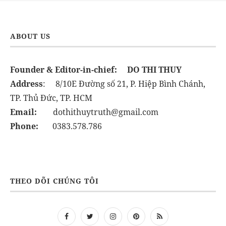
ABOUT US
Founder & Editor-in-chief:
DO THI THUY
Address
: 8/10E Đường số 21, P. Hiệp Bình Chánh,
TP. Thủ Đức, TP. HCM
Email:
dothithuytruth@gmail.com
Phone:
0383.578.786
THEO DÕI CHÚNG TÔI