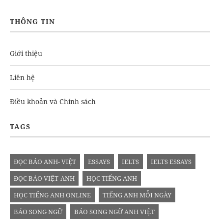
THÔNG TIN
Giới thiệu
Liên hệ
Điều khoản và Chính sách
TAGS
ĐỌC BÁO ANH- VIỆT
ESSAYS
IELTS
IELTS ESSAYS
ĐỌC BÁO VIỆT-ANH
HỌC TIẾNG ANH
HỌC TIẾNG ANH ONLINE
TIẾNG ANH MỖI NGÀY
BÁO SONG NGỮ
BÁO SONG NGỮ ANH VIỆT