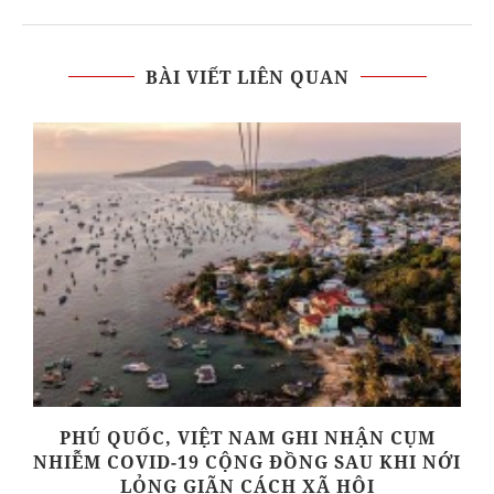
BÀI VIẾT LIÊN QUAN
PHÚ QUỐC, VIỆT NAM GHI NHẬN CỤM
NHIỄM COVID-19 CỘNG ĐỒNG SAU KHI NỚI
LỎNG GIÃN CÁCH XÃ HỘI