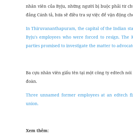
nhân viên của Byju, những người bị buộc phải từ ch
đảng Cánh tả, hứa sẽ điều tra sự việc để vận động c
In Thiruvananthapuram, the capital of the Indian stat
Byju's employees who were forced to resign. The K
parties promised to investigate the matter to advocate
Ba cựu nhân viên giấu tên tại một công ty edtech nói
đoàn.
Three unnamed former employees at an edtech fir
union.
Xem thêm: