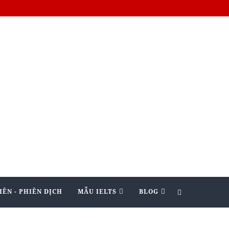
IÊN - PHIÊN DỊCH
MẪU IELTS
BLOG