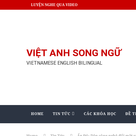
LUYỆN NGHE QUA VIDEO
VIỆT ANH SONG NGỮ
VIETNAMESE ENGLISH BILINGUAL
HOME
TIN TỨC
CÁC KHÓA HỌC
ĐỀ T
Home
Tin Tức
Ấn Độ: Dân công nghệ đối mặt vớ