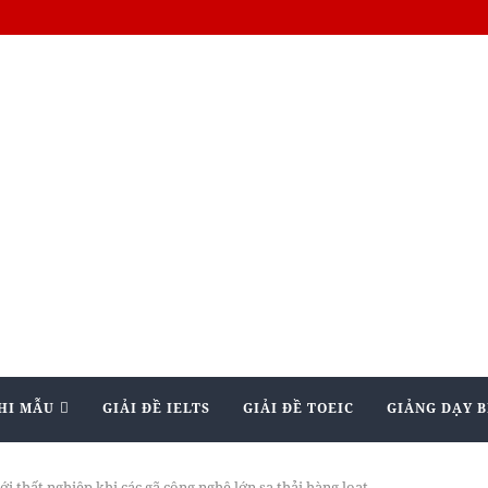
HI MẪU
GIẢI ĐỀ IELTS
GIẢI ĐỀ TOEIC
GIẢNG DẠY B
i thất nghiệp khi các gã công nghệ lớn sa thải hàng loạt