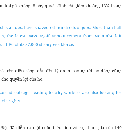
sau khi gã khổng lồ này quyết định cắt giảm khoảng 13% trong
ech startups, have shaved off hundreds of jobs. More than half
tion, the latest mass layoff announcement from Meta also left
out 13% of its 87,000-strong workforce.
nộ trên diện rộng, dẫn đến lý do tại sao người lao động cũng
h cho quyền lợi của họ.
spread outrage, leading to why workers are also looking for
heir rights.
Độ, đã diễn ra một cuộc biểu tình với sự tham gia của 140