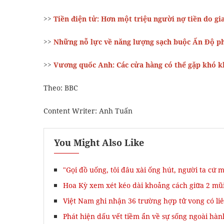
>>
T
iền điện tử: Hơn một triệu người nợ tiền do gia
>>
Những nỗ lực về năng lượng sạch buộc Ấn Độ phả
>>
Vương quốc Anh: Các cửa hàng có thể gặp khó kh
Theo: BBC
Content Writer: Anh Tuấn
You Might Also Like
"Gọi đồ uống, tôi đâu xài ống hút, người ta cứ 
Hoa Kỳ xem xét kéo dài khoảng cách giữa 2 mũi
Việt Nam ghi nhận 36 trường hợp tử vong có li
Phát hiện dấu vết tiềm ẩn về sự sống ngoài hàn