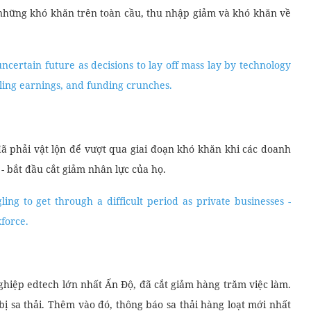
o những khó khăn trên toàn cầu, thu nhập giảm và khó khăn về
certain future as decisions to lay off mass lay by technology
ling earnings, and funding crunches.
ã phải vật lộn để vượt qua giai đoạn khó khăn khi các doanh
 - bắt đầu cắt giảm nhân lực của họ.
ng to get through a difficult period as private businesses -
kforce.
nghiệp edtech lớn nhất Ấn Độ, đã cắt giảm hàng trăm việc làm.
ị sa thải. Thêm vào đó, thông báo sa thải hàng loạt mới nhất