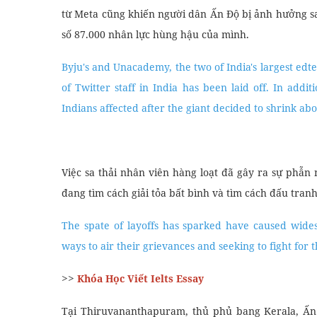
từ ​​Meta cũng khiến người dân Ấn Độ bị ảnh hưởng 
số 87.000 nhân lực hùng hậu của mình.
Byju's and Unacademy, the two of India's largest edt
of Twitter staff in India has been laid off. In addi
Indians affected after the giant decided to shrink ab
Việc sa thải nhân viên hàng loạt đã gây ra sự phẫn 
đang tìm cách giải tỏa bất bình và tìm cách đấu tran
The spate of layoffs has sparked have caused wide
ways to air their grievances and seeking to fight for t
>>
Khóa Học Viết Ielts Essay
Tại Thiruvananthapuram, thủ phủ bang Kerala, Ấn 