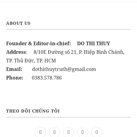
ABOUT US
Founder & Editor-in-chief:
DO THI THUY
Address
: 8/10E Đường số 21, P. Hiệp Bình Chánh,
TP. Thủ Đức, TP. HCM
Email:
dothithuytruth@gmail.com
Phone:
0383.578.786
THEO DÕI CHÚNG TÔI