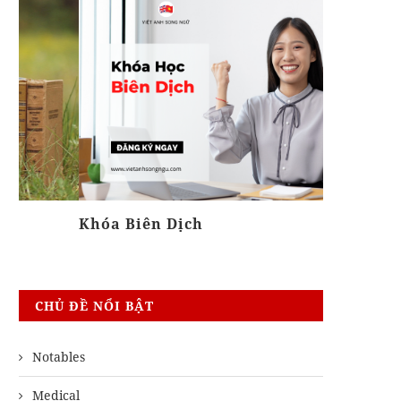
Khóa Biên Dịch
Khóa Gra
CHỦ ĐỀ NỔI BẬT
Notables
Medical