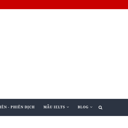
IÊN - PHIÊN DỊCH
MẪU IELTS
BLOG