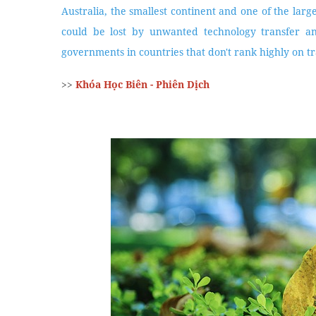
Australia, the smallest continent and one of the lar
could be lost by unwanted technology transfer an
governments in countries that don't rank highly on t
>>
Khóa Học Biên - Phiên Dịch