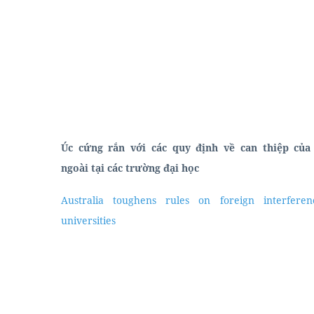
Úc cứng rắn với các quy định về can thiệp của
ngoài tại các trường đại học
Văn Phòng
Phát Âm & Từ Vựng
Australia toughens rules on foreign interferen
universities