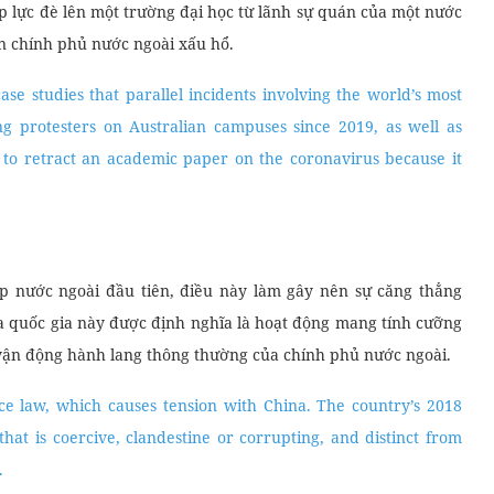
p lực đè lên một trường đại học từ lãnh sự quán của một nước
iến chính phủ nước ngoài xấu hổ.
ase studies that parallel incidents involving the world’s most
 protesters on Australian campuses since 2019, as well as
e to retract an academic paper on the coronavirus because it
ệp nước ngoài đầu tiên, điều này làm gây nên sự căng thẳng
a quốc gia này được định nghĩa là hoạt động mang tính cưỡng
vận động hành lang thông thường của chính phủ nước ngoài.
ence law, which causes tension with China. The country’s 2018
that is coercive, clandestine or corrupting, and distinct from
.