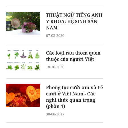
THUẬT NGỮ TIẾNG ANH
Y KHOA: HỆ SINH SẢN
NAM
07-02-2020
Các loại rau thơm quen
thuộc của người Việt
18-10-2020
Phong tục cưới xin và Lễ
cưới ở Việt Nam - Các
nghi thức quan trọng
(phần 1)
30-08-2017