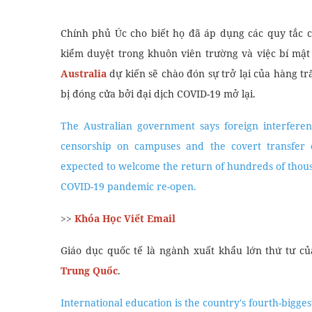
Chính phủ Úc cho biết họ đã áp dụng các quy tắc c
kiểm duyệt trong khuôn viên trường và việc bí mậ
A
ustralia
dự kiến ​​sẽ chào đón sự trở lại của hàng t
bị đóng cửa bởi đại dịch COVID-19 mở lại.
The Australian government says foreign interferen
censorship on campuses and the covert transfer o
expected to welcome the return of hundreds of thousa
COVID-19 pandemic re-open.
>>
Khóa Học Viết Email
Giáo dục quốc tế là ngành xuất khẩu lớn thứ tư củ
Trung Quốc
.
International education is the country's fourth-bigge