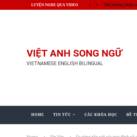
LUYỆN NGHE QUA VIDEO
India train collisi
VIỆT ANH SONG NGỮ
VIETNAMESE ENGLISH BILINGUAL
HOME
TIN TỨC
CÁC KHÓA HỌC
ĐỀ T
Home
Tin Tức
Úc cứng rắn với các quy định về 