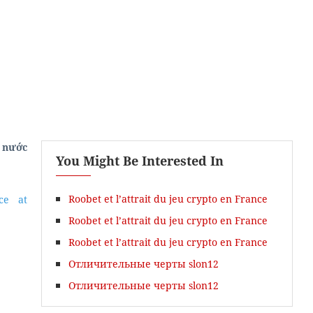
 nước
You Might Be Interested In
Gói Chấm Ielts Essay
Roobet et l’attrait du jeu crypto en France
ce at
Roobet et l’attrait du jeu crypto en France
Roobet et l’attrait du jeu crypto en France
Отличительные черты slon12
Отличительные черты slon12