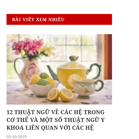
BÀI VIẾT XEM NHIỀU
12 THUẬT NGỮ VỀ CÁC HỆ TRONG
CƠ THỂ VÀ MỘT SỐ THUẬT NGỮ Y
KHOA LIÊN QUAN VỚI CÁC HỆ
03-10-2019