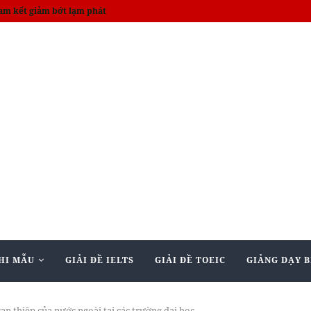
on death toll rises to 14
HI MẪU
GIẢI ĐỀ IELTS
GIẢI ĐỀ TOEIC
GIẢNG DẠY B
can thiệp của nước ngoài tại các trường đại học