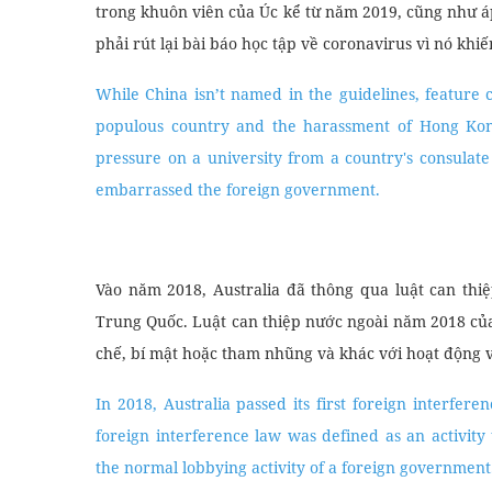
trong khuôn viên của Úc kể từ năm 2019, cũng như á
phải rút lại bài báo học tập về coronavirus vì nó kh
While China isn’t named in the guidelines, feature c
populous country and the harassment of Hong Kong
pressure on a university from a country's consulat
embarrassed the foreign government.
Vào năm 2018, Australia đã thông qua luật can thi
Trung Quốc. Luật can thiệp nước ngoài năm 2018 củ
chế, bí mật hoặc tham nhũng và khác với hoạt động 
In 2018, Australia passed its first foreign interfer
foreign interference law was defined as an activity 
the normal lobbying activity of a foreign government