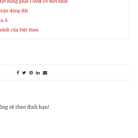
đợt bùng phát Covid-19 mới nhất
 trận động đất
âu Á
 nhất của Việt Nam
ông sẽ theo đuổi bạn!