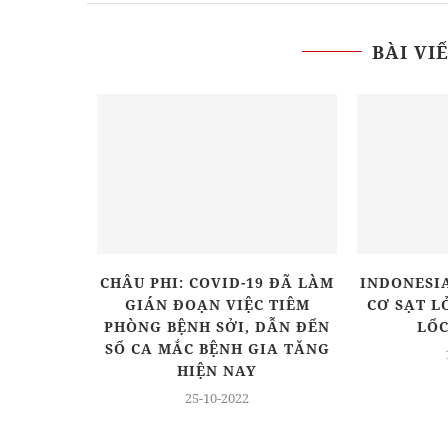
BÀI VI
NAM GHI
CHÂU PHI: COVID-19 ĐÃ LÀM
INDONESI
NHIỄM
GIÁN ĐOẠN VIỆC TIÊM
CƠ SẠT L
PHÒNG BỆNH SỞI, DẪN ĐẾN
LỐC
SỐ CA MẮC BỆNH GIA TĂNG
HIỆN NAY
25-10-2022