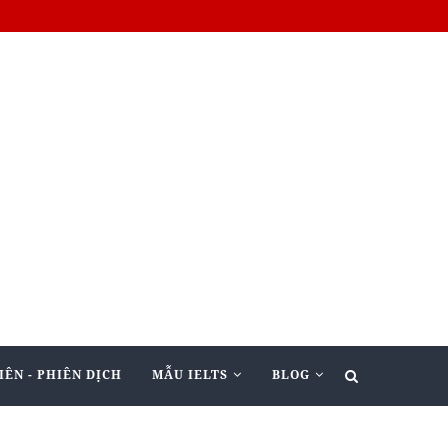
IÊN - PHIÊN DỊCH
MẪU IELTS
BLOG