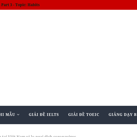
Part 3 - Topic: Habits
HI MẪU
GIẢI ĐỀ IELTS
GIẢI ĐỀ TOEIC
GIẢNG DẠY B
tại Việt Nam vì lo ngại dịch coronavirus