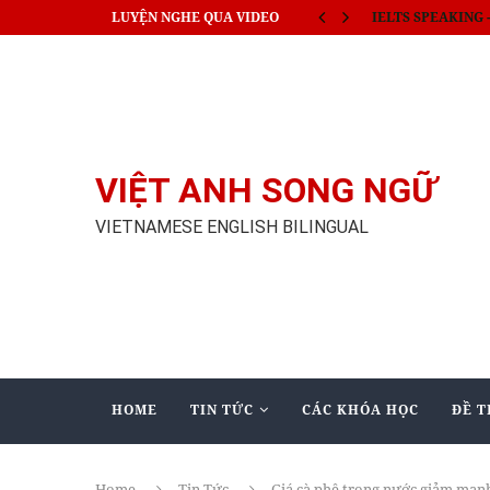
LUYỆN NGHE QUA VIDEO
IELTS SPEAKING - 
VIỆT ANH SONG NGỮ
VIETNAMESE ENGLISH BILINGUAL
HOME
TIN TỨC
CÁC KHÓA HỌC
ĐỀ T
Home
Tin Tức
Giá cà phê trong nước giảm mạnh 