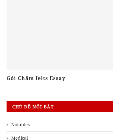
Gói Chấm Ielts Essay
Khóa Biên
CHỦ ĐỀ NỔI BẬT
Notables
Medical