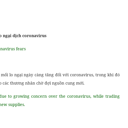
o ngại dịch coronavirus
navirus fears
Khóa Grammar nâng cao
mối lo ngại ngày càng tăng đối với coronavirus, trong khi đó
do các thương nhân chờ đợi nguồn cung mới.
 due to growing concern over the coronavirus, while trading
new supplies.