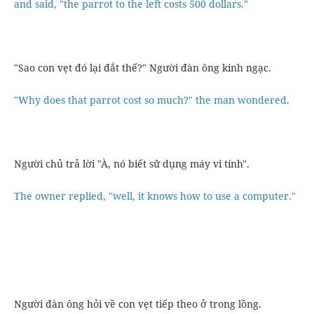
and said, "the parrot to the left costs 500 dollars."
"Sao con vẹt đó lại đắt thế?" Người đàn ông kinh ngạc.
"Why does that parrot cost so much?" the man wondered.
Người chủ trả lời "À, nó biết sử dụng máy vi tính".
The owner replied, "well, it knows how to use a computer."
Người đàn ông hỏi về con vẹt tiếp theo ở trong lồng.