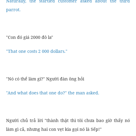
Naturally, the startled customer asked about the third
parrot.
"Con đó giá 2000 đô la"
"That one costs 2 000 dollars."
"Nó có thể làm gì?" Người đàn ông hỏi
"And what does that one do?" the man asked.
Người chủ trả lời "thành thật thì tôi chưa bao giờ thấy nó
làm gì cả, nhưng hai con vẹt kia gọi nó là Sếp!"