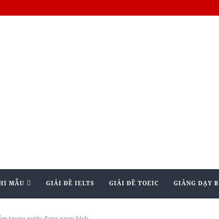
HI MẪU
GIẢI ĐỀ IELTS
GIẢI ĐỀ TOEIC
GIẢNG DẠY B
ễm trong nước đang nguy kịch