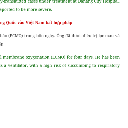
ly-transmitted cases under treatment at Danang City Hospital,
s reported to be more severe.
ung Quốc vào Việt Nam bất hợp pháp
 bào (ECMO) trong bốn ngày. Ông đã được điều trị lọc máu và
ấp.
al membrane oxygenation (ECMO) for four days. He has been
ds a ventilator, with a high risk of succumbing to respiratory