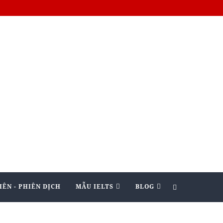
IÊN - PHIÊN DỊCH
MẪU IELTS
BLOG