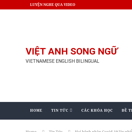
LUYỆN NGHE QUA VIDEO
VIỆT ANH SONG NGỮ
VIETNAMESE ENGLISH BILINGUAL
HOME
TIN TỨC
CÁC KHÓA HỌC
ĐỀ T
Home
Tin Tức
Hai bệnh nhân Covid-19 lây nhi