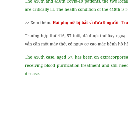
The 416th and 418th Covid-19 patients, the two local
are critically ill. The health condition of the 418th i
>> Xem thêm:
Hai phụ nữ bị bắt vì đưa 9 người Tr
Trường hợp thứ 416, 57 tuổi, đã được thở ôxy ngoại
vẫn cần một máy thở, có nguy cơ cao mắc bệnh hô h
The 416th case, aged 57, has been on extracorpore
receiving blood purification treatment and still nee
disease.