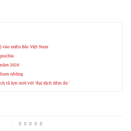
bộ vào miền Bắc Việt Nam
mpuchia
o năm 2026
 tham nhũng
 tả lợn mới với ‘đại dịch tiềm ẩn '