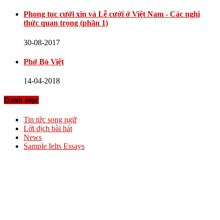
Phong tục cưới xin và Lễ cưới ở Việt Nam - Các nghi
thức quan trọng (phần 1)
30-08-2017
Phở Bò Việt
14-04-2018
Danh mục
Tin tức song ngữ
Lời dịch bài hát
News
Sample Ielts Essays