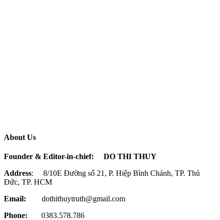
About Us
Founder & Editor-in-chief:
DO THI THUY
Address
: 8/10E Đường số 21, P. Hiệp Bình Chánh, TP. Thủ
Đức, TP. HCM
Email:
dothithuytruth@gmail.com
Phone:
0383.578.786