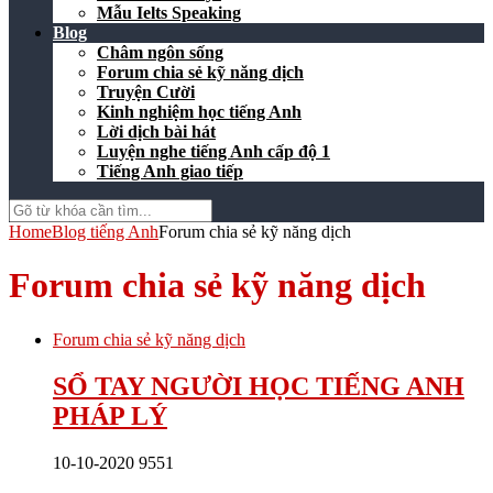
Mẫu Ielts Speaking
Blog
Châm ngôn sống
Forum chia sẻ kỹ năng dịch
Truyện Cười
Kinh nghiệm học tiếng Anh
Lời dịch bài hát
Luyện nghe tiếng Anh cấp độ 1
Tiếng Anh giao tiếp
Home
Blog tiếng Anh
Forum chia sẻ kỹ năng dịch
Forum chia sẻ kỹ năng dịch
Forum chia sẻ kỹ năng dịch
SỔ TAY NGƯỜI HỌC TIẾNG ANH
PHÁP LÝ
10-10-2020
9551