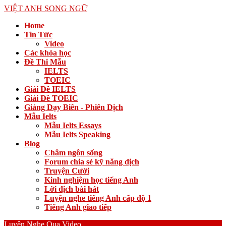
VIỆT ANH SONG NGỮ
Home
Tin Tức
Video
Các khóa học
Đề Thi Mẫu
IELTS
TOEIC
Giải Đề IELTS
Giải Đề TOEIC
Giảng Dạy Biên - Phiên Dịch
Mẫu Ielts
Mẫu Ielts Essays
Mẫu Ielts Speaking
Blog
Châm ngôn sống
Forum chia sẻ kỹ năng dịch
Truyện Cười
Kinh nghiệm học tiếng Anh
Lời dịch bài hát
Luyện nghe tiếng Anh cấp độ 1
Tiếng Anh giao tiếp
Luyện Nghe Qua Video