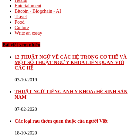
Health
Entertainment
Bitcoin - Blogchain - AI
Travel
Food
Culture
Write an essay
Bài viết xem nhiều
12 THUẬT NGỮ VỀ CÁC HỆ TRONG CƠ THỂ VÀ
MỘT SỐ THUẬT NGỮ Y KHOA LIÊN QUAN VỚI
CÁC HỆ
03-10-2019
THUẬT NGỮ TIẾNG ANH Y KHOA: HỆ SINH SẢN
NAM
07-02-2020
Các loại rau thơm quen thuộc của người Việt
18-10-2020