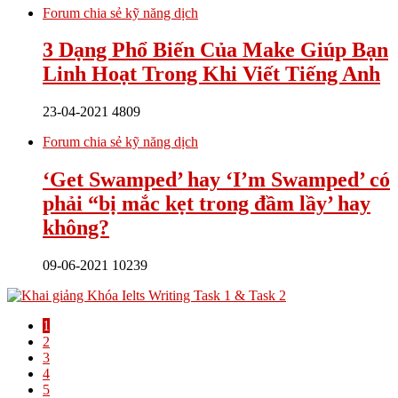
Forum chia sẻ kỹ năng dịch
3 Dạng Phổ Biến Của Make Giúp Bạn
Linh Hoạt Trong Khi Viết Tiếng Anh
23-04-2021
4809
Forum chia sẻ kỹ năng dịch
‘Get Swamped’ hay ‘I’m Swamped’ có
phải “bị mắc kẹt trong đầm lầy’ hay
không?
09-06-2021
10239
1
2
3
4
5