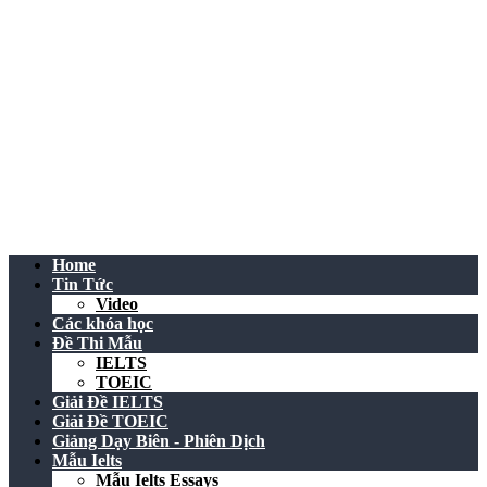
Home
Tin Tức
Video
Các khóa học
Đề Thi Mẫu
IELTS
TOEIC
Giải Đề IELTS
Giải Đề TOEIC
Giảng Dạy Biên - Phiên Dịch
Mẫu Ielts
Mẫu Ielts Essays