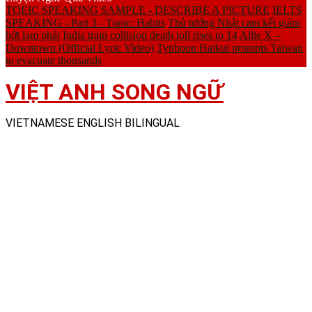
TOEIC SPEAKING SAMPLE - DESCRIBE A PICTURE
IELTS
SPEAKING - Part 3 - Topic: Habits
Thủ tướng Nhật cam kết giảm
bớt lạm phát
India train collision death toll rises to 14
Allie X –
Downtown (Official Lyric Video)
Typhoon Haikui prompts Taiwan
to evacuate thousands
VIỆT ANH SONG NGỮ
VIETNAMESE ENGLISH BILINGUAL