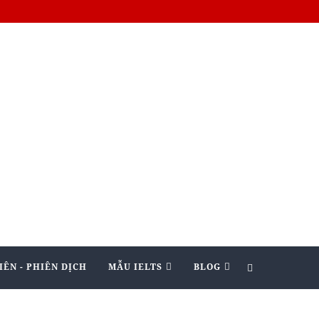
IÊN - PHIÊN DỊCH
MẪU IELTS
BLOG