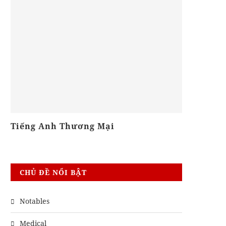
Tiếng Anh Thương Mại
Khóa Phi
CHỦ ĐỀ NỔI BẬT
Notables
Medical