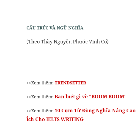
CẤU TRÚC VÀ NGỮ NGHĨA
(Theo Thầy Nguyễn Phước Vĩnh Cố)
Essay
Giao Tiếp Văn Phòng
>>Xem thêm:
TRENDSETTER
Bạn biết gì về "BOOM BOOM"
>>Xem thêm:
10 Cụm Từ Đồng Nghĩa Nâng Ca
>>Xem thêm:
Ích Cho IELTS WRITING