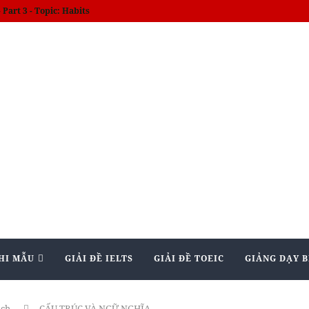
am kết giảm bớt lạm phát
HI MẪU
GIẢI ĐỀ IELTS
GIẢI ĐỀ TOEIC
GIẢNG DẠY B
ịch
CẤU TRÚC VÀ NGỮ NGHĨA