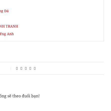
ng Đá
ẠNH TRANH
iếng Anh
ông sẽ theo đuổi bạn!