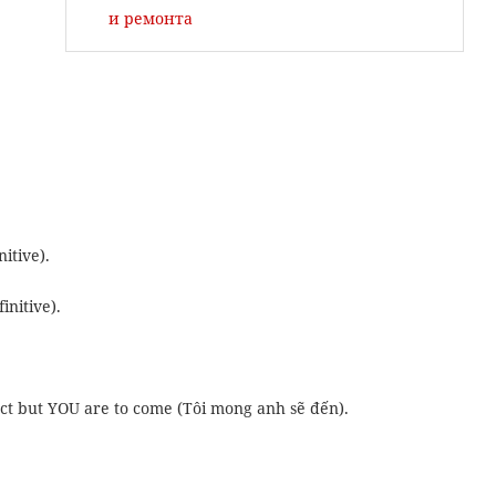
и ремонта
nitive).
initive).
xpect but YOU are to come (Tôi mong anh sẽ đến).