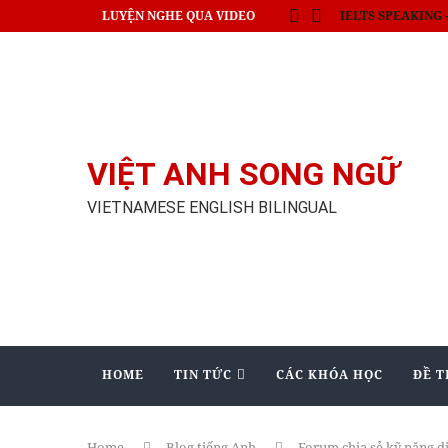
LUYỆN NGHE QUA VIDEO
Thủ tướng Nhật c
VIỆT ANH SONG NGỮ
VIETNAMESE ENGLISH BILINGUAL
HOME
TIN TỨC
CÁC KHÓA HỌC
ĐỀ T
Home
Blog tiếng Anh
Forum chia sẻ kỹ năng d