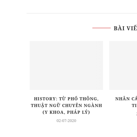
BÀI VI
GÌ? MÁY
HISTORY: TỪ PHỔ THÔNG,
NHÂN C
 GÌ?
THUẬT NGỮ CHUYÊN NGÀNH
T
(Y KHOA, PHÁP LÝ)
02-07-2020