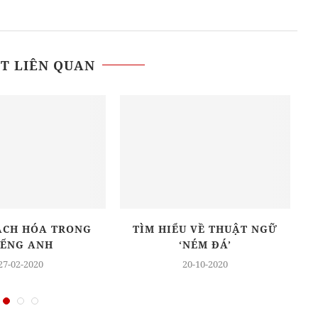
ẾT LIÊN QUAN
ÁCH HÓA TRONG
TÌM HIỂU VỀ THUẬT NGỮ
N
IẾNG ANH
‘NÉM ĐÁ’
D
27-02-2020
20-10-2020