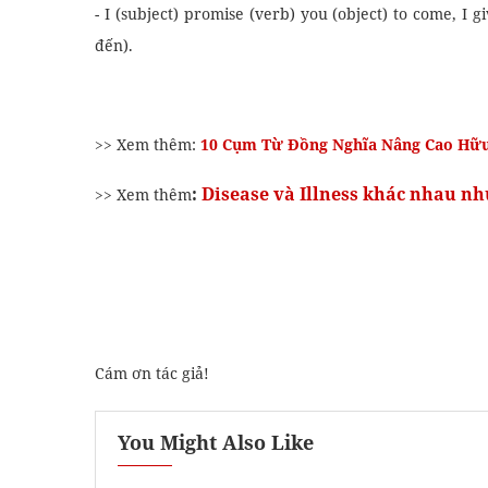
- I (subject) promise (verb) you (object) to come, I 
đến).
>> Xem thêm:
10 Cụm Từ Đồng Nghĩa Nâng Cao Hữu
:
Disease và Illness khác nhau nh
>> Xem thêm
Cám ơn tác giả!
You Might Also Like