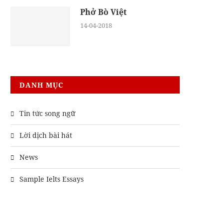
Phở Bò Việt
14-04-2018
DANH MỤC
Tin tức song ngữ
Lời dịch bài hát
News
ĂM ‘TÝ’ VÀ NĂM ‘CANH TÝ’
THÀNH NGỮ “FORTUN
ỊCH SANG TIẾNG ANH NHƯ
FAVORS THE BOLD” NG
Sample Ielts Essays
THẾ NÀO?
LÀ GÌ?
09-01-2020
03-01-2021