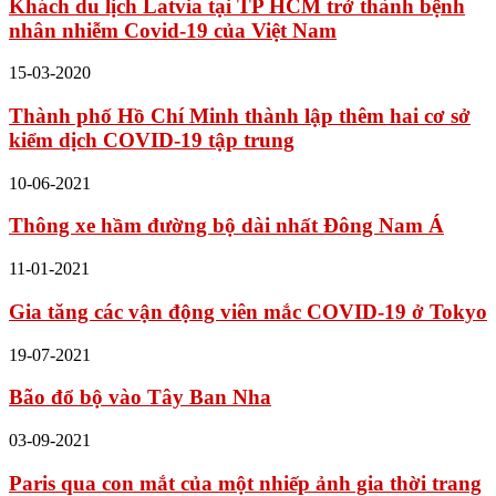
Khách du lịch Latvia tại TP HCM trở thành bệnh
nhân nhiễm Covid-19 của Việt Nam
15-03-2020
Thành phố Hồ Chí Minh thành lập thêm hai cơ sở
kiểm dịch COVID-19 tập trung
10-06-2021
Thông xe hầm đường bộ dài nhất Đông Nam Á
11-01-2021
Gia tăng các vận động viên mắc COVID-19 ở Tokyo
19-07-2021
Bão đổ bộ vào Tây Ban Nha
03-09-2021
Paris qua con mắt của một nhiếp ảnh gia thời trang