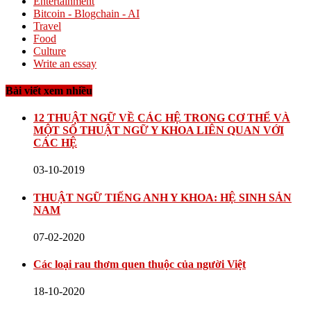
Entertainment
Bitcoin - Blogchain - AI
Travel
Food
Culture
Write an essay
Bài viết xem nhiều
12 THUẬT NGỮ VỀ CÁC HỆ TRONG CƠ THỂ VÀ
MỘT SỐ THUẬT NGỮ Y KHOA LIÊN QUAN VỚI
CÁC HỆ
03-10-2019
THUẬT NGỮ TIẾNG ANH Y KHOA: HỆ SINH SẢN
NAM
07-02-2020
Các loại rau thơm quen thuộc của người Việt
18-10-2020