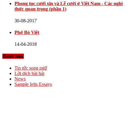
Phong tục cưới xin và Lễ cưới ở Việt Nam - Các nghi
thức quan trọng (phần 1)
30-08-2017
Phở Bò Việt
14-04-2018
Danh mục
Tin tức song ngữ
Lời dịch bài hát
News
Sample Ielts Essays