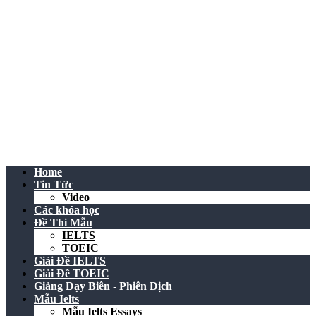
Home
Tin Tức
Video
Các khóa học
Đề Thi Mẫu
IELTS
TOEIC
Giải Đề IELTS
Giải Đề TOEIC
Giảng Dạy Biên - Phiên Dịch
Mẫu Ielts
Mẫu Ielts Essays