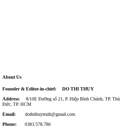
About Us
Founder & Editor-in-chief:
DO THI THUY
Address
: 8/10E Đường số 21, P. Hiệp Bình Chánh, TP. Thủ
Đức, TP. HCM
Email:
dothithuytruth@gmail.com
Phone:
0383.578.786