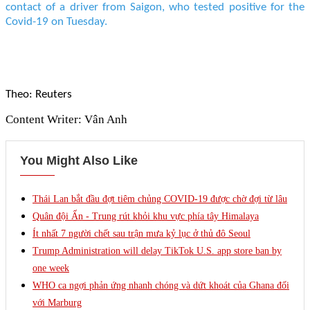
contact of a driver from Saigon, who tested positive for the
Covid-19 on Tuesday.
Theo: Reuters
Content Writer: Vân Anh
You Might Also Like
Thái Lan bắt đầu đợt tiêm chủng COVID-19 được chờ đợi từ lâu
Quân đội Ấn - Trung rút khỏi khu vực phía tây Himalaya
Ít nhất 7 người chết sau trận mưa kỷ lục ở thủ đô Seoul
Trump Administration will delay TikTok U.S. app store ban by
one week
WHO ca ngợi phản ứng nhanh chóng và dứt khoát của Ghana đối
với Marburg