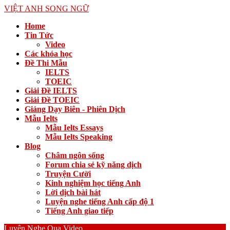
VIỆT ANH SONG NGỮ
Home
Tin Tức
Video
Các khóa học
Đề Thi Mẫu
IELTS
TOEIC
Giải Đề IELTS
Giải Đề TOEIC
Giảng Dạy Biên - Phiên Dịch
Mẫu Ielts
Mẫu Ielts Essays
Mẫu Ielts Speaking
Blog
Châm ngôn sống
Forum chia sẻ kỹ năng dịch
Truyện Cười
Kinh nghiệm học tiếng Anh
Lời dịch bài hát
Luyện nghe tiếng Anh cấp độ 1
Tiếng Anh giao tiếp
Luyện Nghe Qua Video