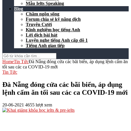
Mẫu Ielts Speaking
Blog
Châm ngôn sống
Forum chia sẻ kỹ năng dịch
Truyện Cười
Kinh nghiệm học tiếng Anh
Lời dịch bài hát
Luyện nghe tiếng Anh cấp độ 1
Tiếng Anh giao tiếp
Home
Tin Tức
Đà Nẵng đóng cửa các bãi biển, áp dụng lệnh cấm ăn
tối sau các ca COVID-19 mới
Tin Tức
Đà Nẵng đóng cửa các bãi biển, áp dụng
lệnh cấm ăn tối sau các ca COVID-19 mới
20-06-2021
4655 lượt xem