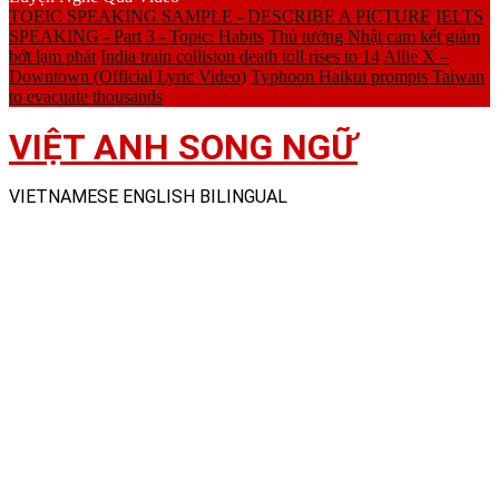
TOEIC SPEAKING SAMPLE - DESCRIBE A PICTURE
IELTS
SPEAKING - Part 3 - Topic: Habits
Thủ tướng Nhật cam kết giảm
bớt lạm phát
India train collision death toll rises to 14
Allie X –
Downtown (Official Lyric Video)
Typhoon Haikui prompts Taiwan
to evacuate thousands
VIỆT ANH SONG NGỮ
VIETNAMESE ENGLISH BILINGUAL