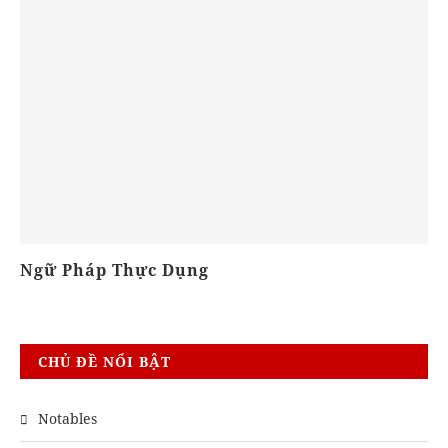
Ngữ Pháp Thực Dụng
P
CHỦ ĐỀ NỔI BẬT
Notables