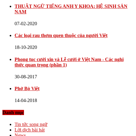
THUẬT NGỮ TIẾNG ANH Y KHOA: HỆ SINH SẢN
NAM
07-02-2020
Các loại rau thơm quen thuộc của người Việt
18-10-2020
Phong tục cưới xin và Lễ cưới ở Việt Nam - Các nghi
thức quan trọng (phần 1)
30-08-2017
Phở Bò Việt
14-04-2018
Danh mục
Tin tức song ngữ
Lời dịch bài hát
News