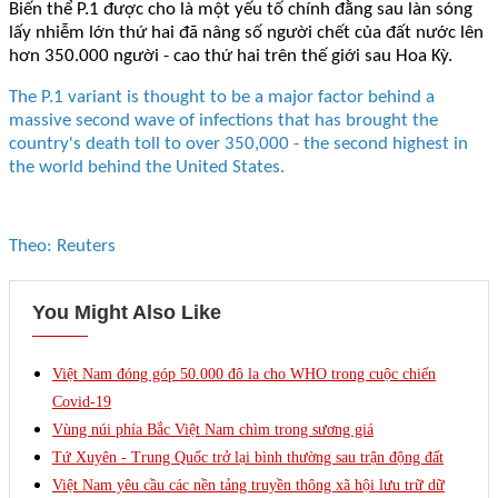
Biến thể P.1 được cho là một yếu tố chính đằng sau làn sóng
lấy nhiễm lớn thứ hai đã nâng số người chết của đất nước lên
hơn 350.000 người - cao thứ hai trên thế giới sau Hoa Kỳ.
The P.1 variant is thought to be a major factor behind a
massive second wave of infections that has brought the
country's death toll to over 350,000 - the second highest in
the world behind the United States.
Theo: Reuters
You Might Also Like
Việt Nam đóng góp 50.000 đô la cho WHO trong cuộc chiến
Covid-19
Vùng núi phía Bắc Việt Nam chìm trong sương giá
Tứ Xuyên - Trung Quốc trở lại bình thường sau trận động đất
Việt Nam yêu cầu các nền tảng truyền thông xã hội lưu trữ dữ