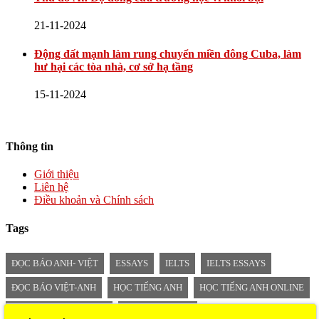
21-11-2024
Động đất mạnh làm rung chuyển miền đông Cuba, làm
hư hại các tòa nhà, cơ sở hạ tầng
15-11-2024
Thông tin
Giới thiệu
Liên hệ
Điều khoản và Chính sách
Tags
ĐỌC BÁO ANH- VIỆT
ESSAYS
IELTS
IELTS ESSAYS
ĐỌC BÁO VIỆT-ANH
HỌC TIẾNG ANH
HỌC TIẾNG ANH ONLINE
TIẾNG ANH MỖI NGÀY
BÁO SONG NGỮ