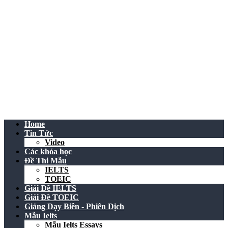
Home
Tin Tức
Video
Các khóa học
Đề Thi Mẫu
IELTS
TOEIC
Giải Đề IELTS
Giải Đề TOEIC
Giảng Dạy Biên - Phiên Dịch
Mẫu Ielts
Mẫu Ielts Essays