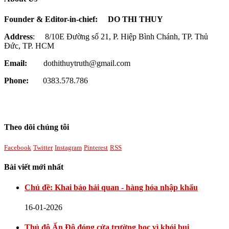
Founder & Editor-in-chief:
DO THI THUY
Address
: 8/10E Đường số 21, P. Hiệp Bình Chánh, TP. Thủ
Đức, TP. HCM
Email:
dothithuytruth@gmail.com
Phone:
0383.578.786
Theo dõi chúng tôi
Facebook
Twitter
Instagram
Pinterest
RSS
Bài viết mới nhất
Chủ đề: Khai báo hải quan - hàng hóa nhập khẩu
16-01-2026
Thủ đô Ấn Độ đóng cửa trường học vì khói bụi