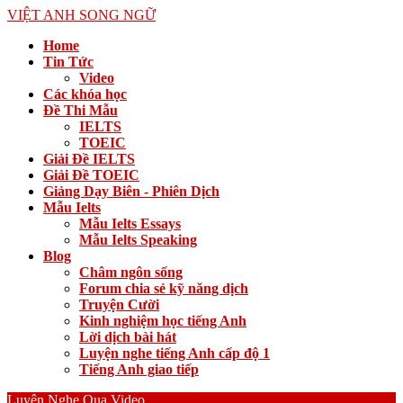
VIỆT ANH SONG NGỮ
Home
Tin Tức
Video
Các khóa học
Đề Thi Mẫu
IELTS
TOEIC
Giải Đề IELTS
Giải Đề TOEIC
Giảng Dạy Biên - Phiên Dịch
Mẫu Ielts
Mẫu Ielts Essays
Mẫu Ielts Speaking
Blog
Châm ngôn sống
Forum chia sẻ kỹ năng dịch
Truyện Cười
Kinh nghiệm học tiếng Anh
Lời dịch bài hát
Luyện nghe tiếng Anh cấp độ 1
Tiếng Anh giao tiếp
Luyện Nghe Qua Video