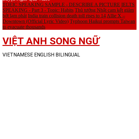
TOEIC SPEAKING SAMPLE - DESCRIBE A PICTURE
IELTS
SPEAKING - Part 3 - Topic: Habits
Thủ tướng Nhật cam kết giảm
bớt lạm phát
India train collision death toll rises to 14
Allie X –
Downtown (Official Lyric Video)
Typhoon Haikui prompts Taiwan
to evacuate thousands
VIỆT ANH SONG NGỮ
VIETNAMESE ENGLISH BILINGUAL