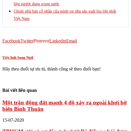
liệu người dùng trong nước
Chính phủ bán cổ phần của mình tại nhà sản xuất bia lớn nhất
Việt Nam
Facebook
Twitter
Pinterest
Linkedin
Email
Việt Anh Song Ngữ
Hãy theo đuổi sự ưu tú, thành công sẽ theo đuổi bạn!
Bài viết liên quan
Một trận động đất mạnh 4 độ xảy ra ngoài khơi bờ
biển Bình Thuận
15-07-2020