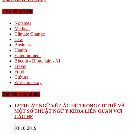
Chủ đề nổi bật
Notables
Medical
Climate Change
Law
Business
Health
Entertainment
Bitcoin - Blogchain - AI
Travel
Food
Culture
Write an essay
Bài viết xem nhiều
12 THUẬT NGỮ VỀ CÁC HỆ TRONG CƠ THỂ VÀ
MỘT SỐ THUẬT NGỮ Y KHOA LIÊN QUAN VỚI
CÁC HỆ
03-10-2019