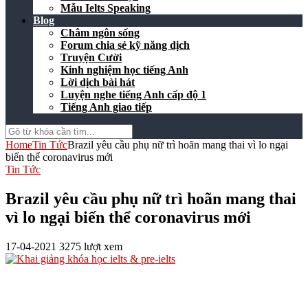
Mẫu Ielts Speaking
Blog
Châm ngôn sống
Forum chia sẻ kỹ năng dịch
Truyện Cười
Kinh nghiệm học tiếng Anh
Lời dịch bài hát
Luyện nghe tiếng Anh cấp độ 1
Tiếng Anh giao tiếp
Home
Tin Tức
Brazil yêu cầu phụ nữ trì hoãn mang thai vì lo ngại
biến thể coronavirus mới
Tin Tức
Brazil yêu cầu phụ nữ trì hoãn mang thai
vì lo ngại biến thể coronavirus mới
17-04-2021
3275 lượt xem