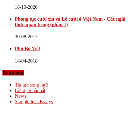
18-10-2020
Phong tục cưới xin và Lễ cưới ở Việt Nam - Các nghi
thức quan trọng (phần 1)
30-08-2017
Phở Bò Việt
14-04-2018
Danh mục
Tin tức song ngữ
Lời dịch bài hát
News
Sample Ielts Essays