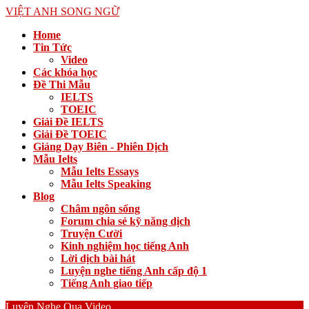
VIỆT ANH SONG NGỮ
Home
Tin Tức
Video
Các khóa học
Đề Thi Mẫu
IELTS
TOEIC
Giải Đề IELTS
Giải Đề TOEIC
Giảng Dạy Biên - Phiên Dịch
Mẫu Ielts
Mẫu Ielts Essays
Mẫu Ielts Speaking
Blog
Châm ngôn sống
Forum chia sẻ kỹ năng dịch
Truyện Cười
Kinh nghiệm học tiếng Anh
Lời dịch bài hát
Luyện nghe tiếng Anh cấp độ 1
Tiếng Anh giao tiếp
Luyện Nghe Qua Video