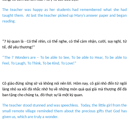
The teacher was happy as her students had remembered what she had
taught them. At last the teacher picked up Mary’s answer paper and began
reading.
“7 kỳ quan là - Có thể nhìn, có thể nghe, có thể cảm nhận, cười, suy nghĩ, tử
tế, để yêu thương!”
“The 7 Wonders are – To be able to See, To be able to Hear, To be able to
Feel, To Laugh, To Think, To be Kind, To Love!”
Cô giáo đứng sững sờ và không nói nên lời. Hôm nay, cô gái nhỏ đến từ ngôi
làng nhỏ xa xôi đã nhắc nhở họ về những món quà quý giá mà thượng đế đã
ban tặng cho chúng ta, đó thực sự là một kỳ quan.
The teacher stood stunned and was speechless. Today, the little girl from the
small remote village reminded them about the precious gifts that God has
given us, which are truly a wonder.