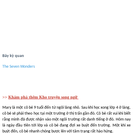
Bảy kỳ quan
The Seven Wonders
>>
Khám phá thêm Kho truyện song ngữ
Mary là một cô bé 9 tuổi đến từ ngôi làng nhỏ. Sau khi học xong lớp 4 ở làng,
cô bé sẽ phải theo học tại một trường ở thị trấn gần đó. Cô bé rất vui khi biết
rằng mình đã được nhận vào một ngôi trường rất danh tiếng ở đó. Hôm nay
là ngày đầu tiên tới lớp và cô bé đang đợi xe buýt đến trường. Một khi xe
buýt đến, cô bé nhanh chóng bược lên với tâm trạng rất hào hứng.