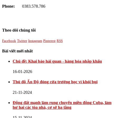
Phone:
0383.578.786
Theo dõi chúng tôi
Facebook
Twitter
Instagram
Pinterest
RSS
Bài viết mới nhất
Chủ đề: Khai báo hải quan - hàng hóa nhập khẩu
16-01-2026
Thủ đô Ấn Độ đóng cửa trường học vì khói bụi
21-11-2024
Động đất mạnh làm rung chuyển miền đông Cuba, làm
hư hại các tòa nhà, cơ sở hạ tầng
15-11-2024