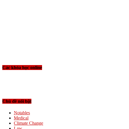
Các khóa học online
Chủ đề nổi bật
Notables
Medical
Climate Change
Law