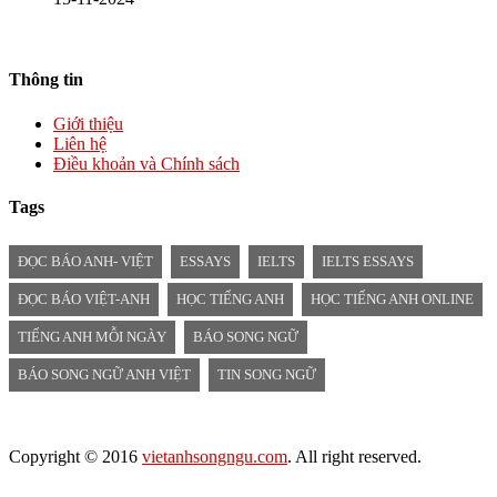
Thông tin
Giới thiệu
Liên hệ
Điều khoản và Chính sách
Tags
ĐỌC BÁO ANH- VIỆT
ESSAYS
IELTS
IELTS ESSAYS
ĐỌC BÁO VIỆT-ANH
HỌC TIẾNG ANH
HỌC TIẾNG ANH ONLINE
TIẾNG ANH MỖI NGÀY
BÁO SONG NGỮ
BÁO SONG NGỮ ANH VIỆT
TIN SONG NGỮ
Copyright © 2016
vietanhsongngu.com
. All right reserved.