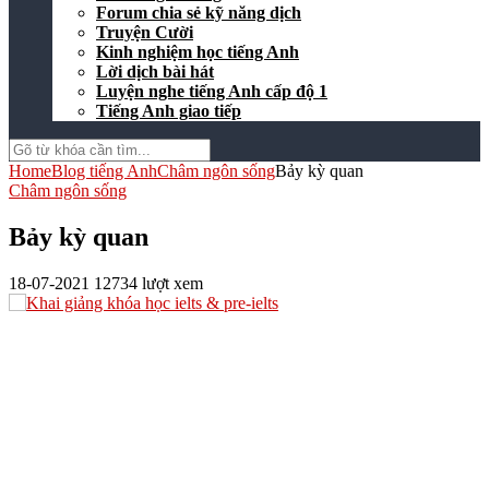
Forum chia sẻ kỹ năng dịch
Truyện Cười
Kinh nghiệm học tiếng Anh
Lời dịch bài hát
Luyện nghe tiếng Anh cấp độ 1
Tiếng Anh giao tiếp
Home
Blog tiếng Anh
Châm ngôn sống
Bảy kỳ quan
Châm ngôn sống
Bảy kỳ quan
18-07-2021
12734 lượt xem