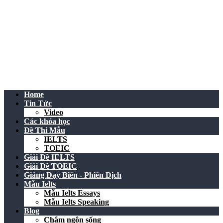
Home
Tin Tức
Video
Các khóa học
Đề Thi Mẫu
IELTS
TOEIC
Giải Đề IELTS
Giải Đề TOEIC
Giảng Dạy Biên - Phiên Dịch
Mẫu Ielts
Mẫu Ielts Essays
Mẫu Ielts Speaking
Blog
Châm ngôn sống