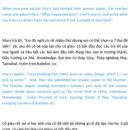
When everyone except Mary had handed their answer paper, the teacher
came and asked Mary, “What happened Dear? Don’t worry! Just write what
you know as others have learned about it just a couple of days back”.
Mary trả lời, "Em đã nghĩ có rất nhiều thứ nhưng em có thể chọn ra 7 thứ để
viết!" Và, sau đó cô bé nộp bài cho cô giáo. Cô bắt đầu đọc câu trả lời của
mọi người và hầu hết các bài làm đều viết đúng như Vạn lý trường thành,
Đấu trường La Mã, Stonehedge, Đại kim tự tháp Giza, Tháp nghiêng Pisa,
Tajmahal, Vườn treo Babylon, v.v.
Mary replied, “I was thinking that there were so many things, which 7 I can
pick to write!” And, then she submitted her answer paper to the teacher.
The teacher began reading everyone’s answers and most of the answer
papers wrote down correctly such as The Great Wall of China, Colosseum,
Stonehedge, Great Pyramid of Giza, Leaning Tower of Pisa, Tajmahal,
Hanging Gardens of Babylon etc.
Cô giáo rất vui vì học sinh của cô đã nhớ lại những gì cô đã dạy cho họ. Cuối
cùng, cô cầm bài làm của Mary và bắt đầu đọc.