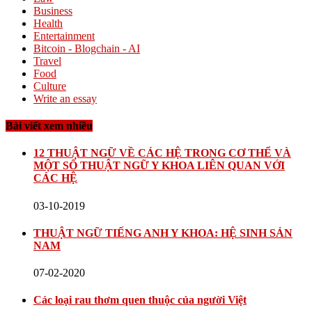
Business
Health
Entertainment
Bitcoin - Blogchain - AI
Travel
Food
Culture
Write an essay
Bài viết xem nhiều
12 THUẬT NGỮ VỀ CÁC HỆ TRONG CƠ THỂ VÀ
MỘT SỐ THUẬT NGỮ Y KHOA LIÊN QUAN VỚI
CÁC HỆ
03-10-2019
THUẬT NGỮ TIẾNG ANH Y KHOA: HỆ SINH SẢN
NAM
07-02-2020
Các loại rau thơm quen thuộc của người Việt