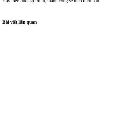
Hãy theo đuổi sự ưu tú, thành công sẽ theo đuổi bạn!
Bài viết liên quan