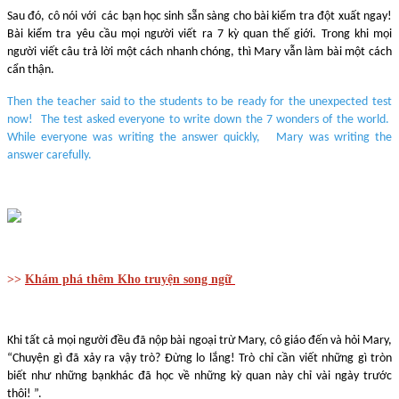
Sau đó, cô nói với các bạn học sinh sẵn sàng cho bài kiểm tra đột xuất ngay!
Bài kiểm tra yêu cầu mọi người viết ra 7 kỳ quan thế giới. Trong khi mọi
người viết câu trả lời một cách nhanh chóng, thì Mary vẫn làm bài một cách
cẩn thận.
Then the teacher said to the students to be ready for the unexpected test
now! The test asked everyone to write down the 7 wonders of the world.
While everyone was writing the answer quickly, Mary was writing the
answer carefully.
>>
Khám phá thêm Kho truyện song ngữ
Khi tất cả mọi người đều đã nộp bài ngoại trừ Mary, cô giáo đến và hỏi Mary,
“Chuyện gì đã xảy ra vậy trò? Đừng lo lắng! Trò chỉ cần viết những gì tròn
biết như những bạnkhác đã học về những kỳ quan này chỉ vài ngày trước
thôi! ”.