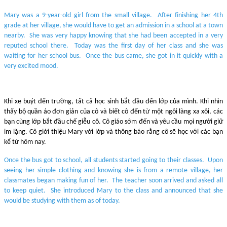
Mary was a 9-year-old girl from the small village. After finishing her 4th
grade at her village, she would have to get an admission in a school at a town
nearby. She was very happy knowing that she had been accepted in a very
reputed school there. Today was the first day of her class and she was
waiting for her school bus. Once the bus came, she got in it quickly with a
very excited mood.
Khi xe buýt đến trường, tất cả học sinh bắt đầu đến lớp của mình. Khi nhìn
thấy bộ quần áo đơn giản của cô và biết cô đến từ một ngôi làng xa xôi, các
bạn cùng lớp bắt đầu chế giễu cô. Cô giáo sớm đến và yêu cầu mọi người giữ
im lặng. Cô giới thiệu Mary với lớp và thông báo rằng cô sẽ học với các bạn
kể từ hôm nay.
Once the bus got to school, all students started going to their classes. Upon
seeing her simple clothing and knowing she is from a remote village, her
classmates began making fun of her. The teacher soon arrived and asked all
to keep quiet. She introduced Mary to the class and announced that she
would be studying with them as of today.