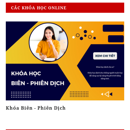
CÁC KHÓA HỌC ONLINE
Khóa Biên - Phiên Dịch
N