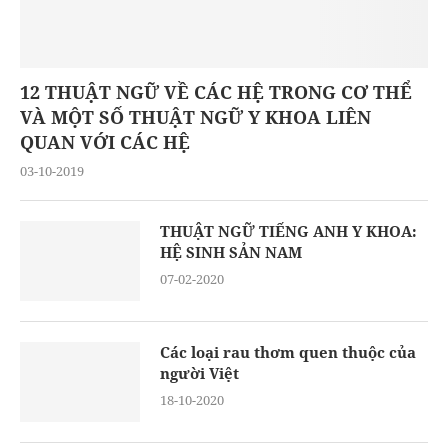
12 THUẬT NGỮ VỀ CÁC HỆ TRONG CƠ THỂ
VÀ MỘT SỐ THUẬT NGỮ Y KHOA LIÊN
QUAN VỚI CÁC HỆ
03-10-2019
THUẬT NGỮ TIẾNG ANH Y KHOA:
HỆ SINH SẢN NAM
07-02-2020
Các loại rau thơm quen thuộc của
người Việt
18-10-2020