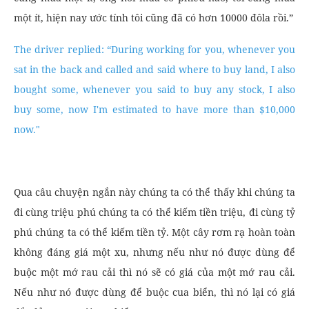
một ít, hiện nay ước tính tôi cũng đã có hơn 10000 đôla rồi.”
The driver replied: “During working for you, whenever you
sat in the back and called and said where to buy land, I also
bought some, whenever you said to buy any stock, I also
buy some, now I'm estimated to have more than $10,000
now."
Qua câu chuyện ngắn này chúng ta có thể thấy khi chúng ta
đi cùng triệu phú chúng ta có thể kiếm tiền triệu, đi cùng tỷ
phú chúng ta có thể kiếm tiền tỷ. Một cây rơm rạ hoàn toàn
không đáng giá một xu, nhưng nếu như nó được dùng để
buộc một mớ rau cải thì nó sẽ có giá của một mớ rau cải.
Nếu như nó được dùng để buộc cua biển, thì nó lại có giá