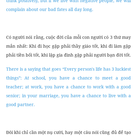
think positively, but if we live with negative people, we will
complain about our bad fates all day long.
Có người nói rằng, cuộc đời của mỗi con người có 3 thứ may
mắn nhất: Khi đi học gặp phải thầy giáo tốt, khi đi làm gặp
phải tiền bối tốt, khi lập gia đình gặp phải người bạn đời tốt.
There is a saying that goes “Every person's life has 3 luckiest
things”: At school, you have a chance to meet a good
teacher; at work, you have a chance to work with a good
senior; in your marriage, you have a chance to live with a
good partner.
Đôi khi chỉ cần một nụ cười, hay một câu nói cũng đủ để tạo