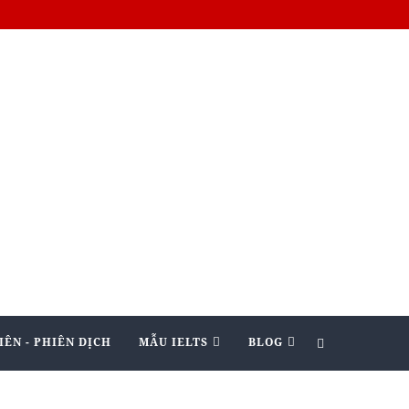
IÊN - PHIÊN DỊCH
MẪU IELTS
BLOG