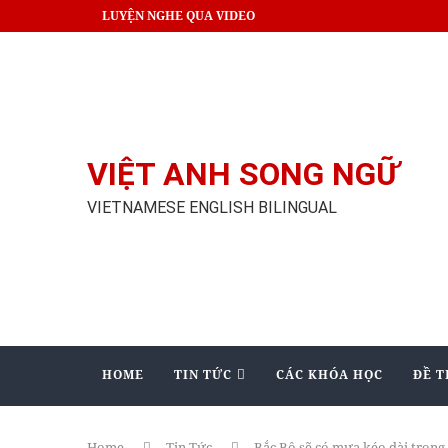
LUYỆN NGHE QUA VIDEO
VIỆT ANH SONG NGỮ
VIETNAMESE ENGLISH BILINGUAL
HOME
TIN TỨC
CÁC KHÓA HỌC
ĐỀ T
Home
Tin Tức
Bắc Bộ sẽ có mưa kéo dài trong