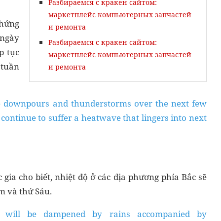
Разбираемся с кракен сайтом:
маркетплейс компьютерных запчастей
chứng
и ремонта
 ngày
Разбираемся с кракен сайтом:
p tục
маркетплейс компьютерных запчастей
 tuần
и ремонта
ce downpours and thunderstorms over the next few
 continue to suffer a heatwave that lingers into next
ia cho biết, nhiệt độ ở các địa phương phía Bắc sẽ
 và thứ Sáu.
es will be dampened by rains accompanied by