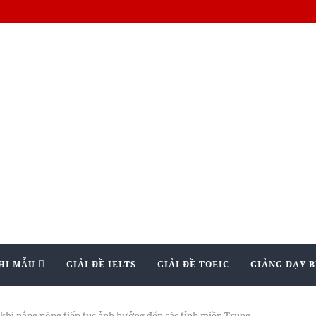
HI MẪU
GIẢI ĐỀ IELTS
GIẢI ĐỀ TOEIC
GIẢNG DẠY B
 khi nắng nóng tiếp tục ảnh hưởng đến các tỉnh miền Trung