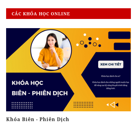
CÁC KHÓA HỌC ONLINE
Khóa Biên - Phiên Dịch
K