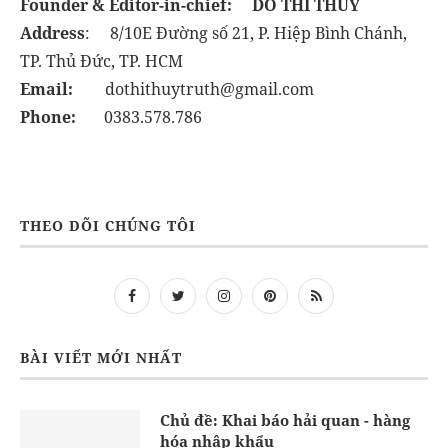
Founder & Editor-in-chief:
DO THI THUY
Address
: 8/10E Đường số 21, P. Hiệp Bình Chánh,
TP. Thủ Đức, TP. HCM
Email:
dothithuytruth@gmail.com
Phone:
0383.578.786
THEO DÕI CHÚNG TÔI
BÀI VIẾT MỚI NHẤT
Chủ đề: Khai báo hải quan - hàng
hóa nhập khẩu