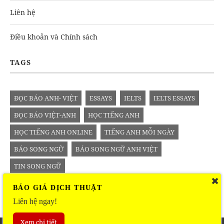
Liên hệ
Điều khoản và Chính sách
TAGS
ĐỌC BÁO ANH- VIỆT
ESSAYS
IELTS
IELTS ESSAYS
ĐỌC BÁO VIỆT-ANH
HỌC TIẾNG ANH
HỌC TIẾNG ANH ONLINE
TIẾNG ANH MỖI NGÀY
BÁO SONG NGỮ
BÁO SONG NGỮ ANH VIỆT
TIN SONG NGỮ
BÁO GIÁ DỊCH THUẬT
Liên hệ ngay!
Xem chi tiết