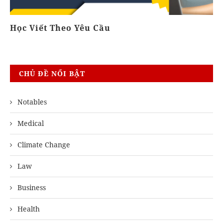
Học Viết Theo Yêu Cầu
K
CHỦ ĐỀ NỔI BẬT
Notables
Medical
Climate Change
Law
Business
Health