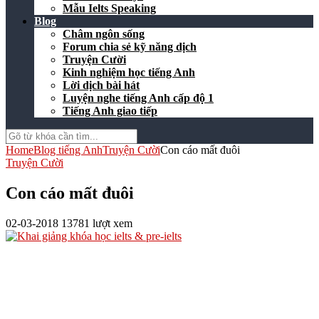
Mẫu Ielts Speaking
Blog
Châm ngôn sống
Forum chia sẻ kỹ năng dịch
Truyện Cười
Kinh nghiệm học tiếng Anh
Lời dịch bài hát
Luyện nghe tiếng Anh cấp độ 1
Tiếng Anh giao tiếp
Home
Blog tiếng Anh
Truyện Cười
Con cáo mất đuôi
Truyện Cười
Con cáo mất đuôi
02-03-2018
13781 lượt xem