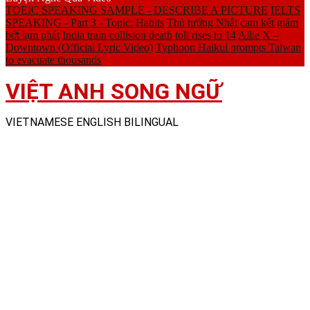
TOEIC SPEAKING SAMPLE - DESCRIBE A PICTURE
IELTS
SPEAKING - Part 3 - Topic: Habits
Thủ tướng Nhật cam kết giảm
bớt lạm phát
India train collision death toll rises to 14
Allie X –
Downtown (Official Lyric Video)
Typhoon Haikui prompts Taiwan
to evacuate thousands
VIỆT ANH SONG NGỮ
VIETNAMESE ENGLISH BILINGUAL