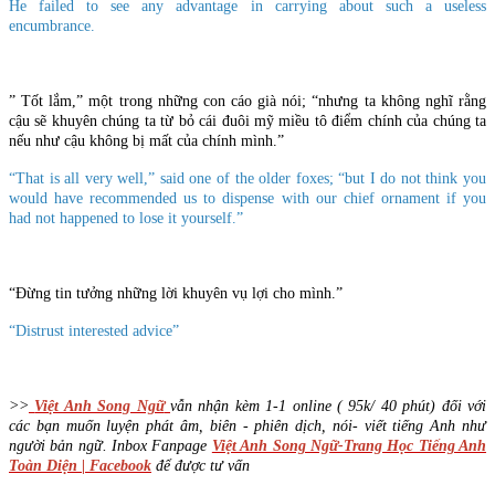
He failed to see any advantage in carrying about such a useless
encumbrance.
” Tốt lắm,” một trong những con cáo già nói; “nhưng ta không nghĩ rằng
cậu sẽ khuyên chúng ta từ bỏ cái đuôi mỹ miều tô điểm chính của chúng ta
nếu như cậu không bị mất của chính mình.”
“That is all very well,” said one of the older foxes; “but I do not think you
would have recommended us to dispense with our chief ornament if you
had not happened to lose it yourself.”
“Đừng tin tưởng những lời khuyên vụ lợi cho mình.”
“Distrust interested advice”
>>
Việt Anh Song Ngữ
vẫn nhận kèm 1-1 online ( 95k/ 40 phút) đối với
các bạn muốn luyện phát âm, biên - phiên dịch, nói- viết tiếng Anh như
người bản ngữ. Inbox Fanpage
Việt Anh Song Ngữ-Trang Học Tiếng Anh
Toàn Diện | Facebook
để được tư vấn