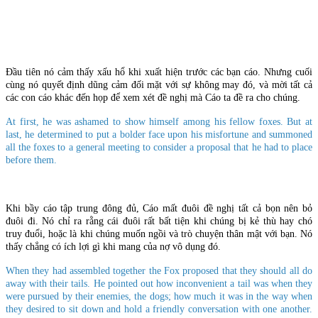
Đầu tiên nó cảm thấy xấu hổ khi xuất hiện trước các bạn cáo. Nhưng cuối
cùng nó quyết định dũng cảm đối mặt với sự không may đó, và mời tất cả
các con cáo khác đến họp để xem xét đề nghị mà Cáo ta đề ra cho chúng.
At first, he was ashamed to show himself among his fellow foxes. But at
last, he determined to put a bolder face upon his misfortune and summoned
all the foxes to a general meeting to consider a proposal that he had to place
before them.
Khi bầy cáo tập trung đông đủ, Cáo mất đuôi đề nghị tất cả bọn nên bỏ
đuôi đi. Nó chỉ ra rằng cái đuôi rất bất tiện khi chúng bị kẻ thù hay chó
truy đuổi, hoặc là khi chúng muốn ngồi và trò chuyện thân mật với bạn. Nó
thấy chẳng có ích lợi gì khi mang của nợ vô dụng đó.
When they had assembled together the Fox proposed that they should all do
away with their tails. He pointed out how inconvenient a tail was when they
were pursued by their enemies, the dogs; how much it was in the way when
they desired to sit down and hold a friendly conversation with one another.