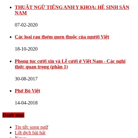
THUẬT NGỮ TIẾNG ANH Y KHOA: HỆ SINH SẢN
NAM
07-02-2020
Các loại rau thơm quen thuộc của người Việt
18-10-2020
Phong tục cưới xin và Lễ cưới ở Việt Nam - Các nghi
thức quan trọng (phần 1)
30-08-2017
Phở Bò Việt
14-04-2018
Danh mục
Tin tức song ngữ
Lời dịch bài hát