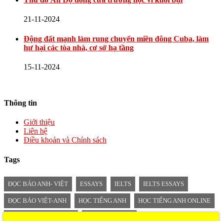
21-11-2024
Động đất mạnh làm rung chuyển miền đông Cuba, làm
hư hại các tòa nhà, cơ sở hạ tầng
15-11-2024
Thông tin
Giới thiệu
Liên hệ
Điều khoản và Chính sách
Tags
ĐỌC BÁO ANH- VIỆT
ESSAYS
IELTS
IELTS ESSAYS
ĐỌC BÁO VIỆT-ANH
HỌC TIẾNG ANH
HỌC TIẾNG ANH ONLINE
TIẾNG ANH MỖI NGÀY
BÁO SONG NGỮ