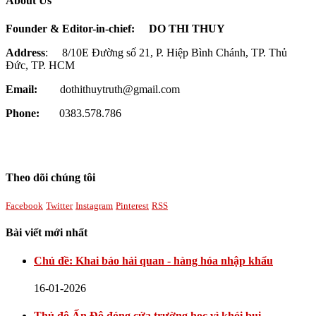
About Us
Founder & Editor-in-chief:
DO THI THUY
Address
: 8/10E Đường số 21, P. Hiệp Bình Chánh, TP. Thủ
Đức, TP. HCM
Email:
dothithuytruth@gmail.com
Phone:
0383.578.786
Theo dõi chúng tôi
Facebook
Twitter
Instagram
Pinterest
RSS
Bài viết mới nhất
Chủ đề: Khai báo hải quan - hàng hóa nhập khẩu
16-01-2026
Thủ đô Ấn Độ đóng cửa trường học vì khói bụi