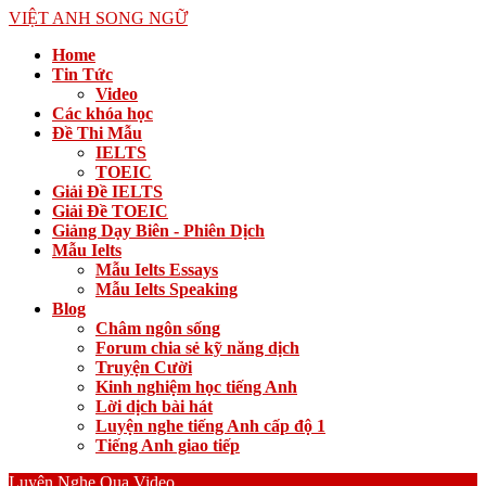
VIỆT ANH SONG NGỮ
Home
Tin Tức
Video
Các khóa học
Đề Thi Mẫu
IELTS
TOEIC
Giải Đề IELTS
Giải Đề TOEIC
Giảng Dạy Biên - Phiên Dịch
Mẫu Ielts
Mẫu Ielts Essays
Mẫu Ielts Speaking
Blog
Châm ngôn sống
Forum chia sẻ kỹ năng dịch
Truyện Cười
Kinh nghiệm học tiếng Anh
Lời dịch bài hát
Luyện nghe tiếng Anh cấp độ 1
Tiếng Anh giao tiếp
Luyện Nghe Qua Video