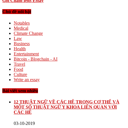
Gói Chấm Ielts Essay
Chủ đề nổi bật
Notables
Medical
Climate Change
Law
Business
Health
Entertainment
Bitcoin - Blogchain - AI
Travel
Food
Culture
Write an essay
Bài viết xem nhiều
12 THUẬT NGỮ VỀ CÁC HỆ TRONG CƠ THỂ VÀ
MỘT SỐ THUẬT NGỮ Y KHOA LIÊN QUAN VỚI
CÁC HỆ
03-10-2019