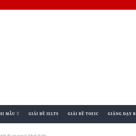
HI MẪU
GIẢI ĐỀ IELTS
GIẢI ĐỀ TOEIC
GIẢNG DẠY B
ười di cư ngoài khơi Italy