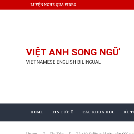
LUYỆN NGHE QUA VIDEO
VIỆT ANH SONG NGỮ
VIETNAMESE ENGLISH BILINGUAL
HOME
TIN TỨC
CÁC KHÓA HỌC
ĐỀ T
Home
Tin Tức
Tàu từ thiện giải cứu gần 600 ng