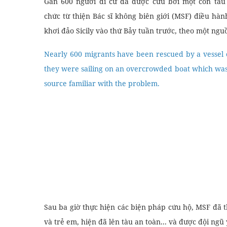
Gần 600 người di cư đã được cứu bởi một con tàu
chức từ thiện Bác sĩ không biên giới (MSF) điều hà
khơi đảo Sicily vào thứ Bảy tuần trước, theo một ngu
Nearly 600 migrants have been rescued by a vessel
they were sailing on an overcrowded boat which was in 
source familiar with the problem.
Sau ba giờ thực hiện các biện pháp cứu hộ, MSF đã 
và trẻ em, hiện đã lên tàu an toàn... và được đội ngũ 