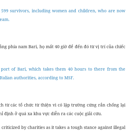
 599 survivors, including women and children, who are now
team.
ng phía nam Bari, họ mất 40 giờ để đến đó từ vị trí của chiếc
port of Bari, which takes them 40 hours to there from the
Italian authorities, according to MSF.
h từ các tổ chức từ thiện vì có lập trường cứng rắn chống lại
ỉ định ở quá xa khu vực diễn ra các cuộc giải cứu.
riticized by charities as it takes a tough stance against illegal