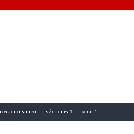
IÊN - PHIÊN DỊCH
MẪU IELTS
BLOG