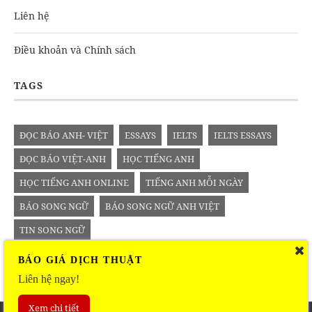
Liên hệ
Điều khoản và Chính sách
TAGS
ĐỌC BÁO ANH- VIỆT
ESSAYS
IELTS
IELTS ESSAYS
ĐỌC BÁO VIỆT-ANH
HỌC TIẾNG ANH
HỌC TIẾNG ANH ONLINE
TIẾNG ANH MỖI NGÀY
BÁO SONG NGỮ
BÁO SONG NGỮ ANH VIỆT
TIN SONG NGỮ
BÁO GIÁ DỊCH THUẬT
Liên hệ ngay!
Xem chi tiết