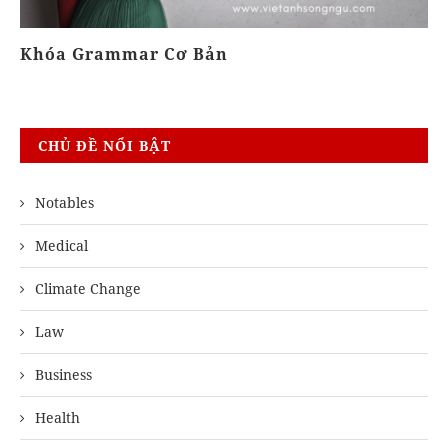
Khóa Grammar Cơ Bản
Kh
CHỦ ĐỀ NỔI BẬT
Notables
Medical
Climate Change
Law
Business
Health