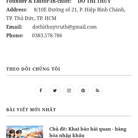
Founder & Editor-in-chief:
DO THI THUY
Address
: 8/10E Đường số 21, P. Hiệp Bình Chánh,
TP. Thủ Đức, TP. HCM
Email:
dothithuytruth@gmail.com
Phone:
0383.578.786
THEO DÕI CHÚNG TÔI
BÀI VIẾT MỚI NHẤT
Chủ đề: Khai báo hải quan - hàng
hóa nhập khẩu