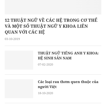
12 THUẬT NGỮ VỀ CÁC HỆ TRONG CƠ THỂ
VÀ MỘT SỐ THUẬT NGỮ Y KHOA LIÊN
QUAN VỚI CÁC HỆ
03-10-2019
THUẬT NGỮ TIẾNG ANH Y KHOA:
HỆ SINH SẢN NAM
07-02-2020
Các loại rau thơm quen thuộc của
người Việt
18-10-2020