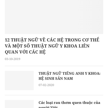
12 THUẬT NGỮ VỀ CÁC HỆ TRONG CƠ THỂ
VÀ MỘT SỐ THUẬT NGỮ Y KHOA LIÊN
QUAN VỚI CÁC HỆ
03-10-2019
THUẬT NGỮ TIẾNG ANH Y KHOA:
HỆ SINH SẢN NAM
07-02-2020
Các loại rau thơm quen thuộc của
người Việt