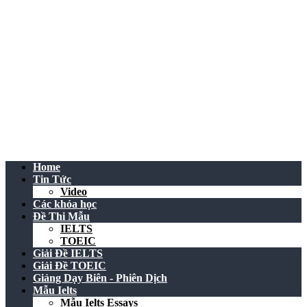
Home
Tin Tức
Video
Các khóa học
Đề Thi Mẫu
IELTS
TOEIC
Giải Đề IELTS
Giải Đề TOEIC
Giảng Dạy Biên - Phiên Dịch
Mẫu Ielts
Mẫu Ielts Essays