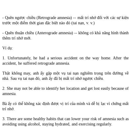
- Quên ngược chiều (Retrograde amnesia) -- mất trí nhớ đối với các sự kiện
trước một điểm thời gian đặc biệt nào đó (tai nạn, v. v.)
- Quên thuận chiều (Anterograde amnesia) -- không có khả năng hình thành
thêm trí nhớ mới.
Ví dụ:
1. Unfortunately, he had a serious accident on the way home. After the
accident, he suffered retrograde amnesia.
Thật không may, anh ấy gặp một vụ tai nạn nghiêm trọng trên đường về
nhà. Sau vụ tai nạn đó, anh ấy đã bị mất trí nhớ ngược chiều.
2. She may not be able to identify her location and get lost easily because of
amnesia.
Bà ấy có thể không xác định được vị trí của mình và dễ bị lạc vì chứng mất
trí nhớ.
3. There are some healthy habits that can lower your risk of amnesia such as
avoiding using alcohol, staying hydrated, and exercising regularly.