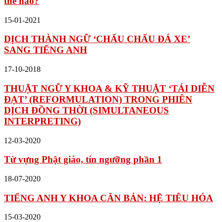
thế nào?
15-01-2021
DỊCH THÀNH NGỮ ‘CHẤU CHẤU ĐÁ XE’
SANG TIẾNG ANH
17-10-2018
THUẬT NGỮ Y KHOA & KỸ THUẬT ‘TÁI DIỄN
ĐẠT’ (REFORMULATION) TRONG PHIÊN
DỊCH ĐỒNG THỜI (SIMULTANEOUS
INTERPRETING)
12-03-2020
Từ vựng Phật giáo, tín ngưỡng phần 1
18-07-2020
TIẾNG ANH Y KHOA CĂN BẢN: HỆ TIÊU HÓA
15-03-2020