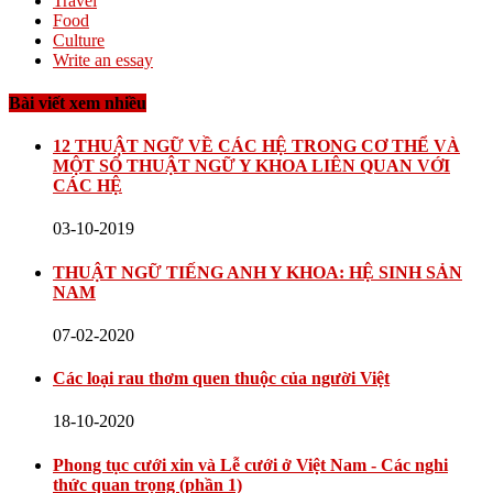
Travel
Food
Culture
Write an essay
Bài viết xem nhiều
12 THUẬT NGỮ VỀ CÁC HỆ TRONG CƠ THỂ VÀ
MỘT SỐ THUẬT NGỮ Y KHOA LIÊN QUAN VỚI
CÁC HỆ
03-10-2019
THUẬT NGỮ TIẾNG ANH Y KHOA: HỆ SINH SẢN
NAM
07-02-2020
Các loại rau thơm quen thuộc của người Việt
18-10-2020
Phong tục cưới xin và Lễ cưới ở Việt Nam - Các nghi
thức quan trọng (phần 1)