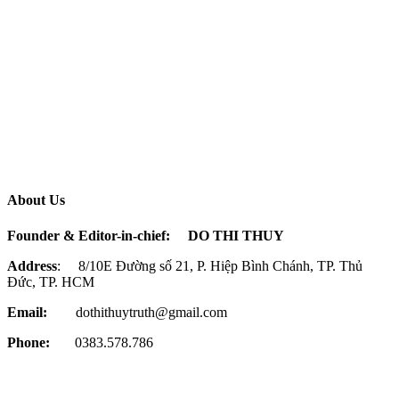
About Us
Founder & Editor-in-chief:
DO THI THUY
Address
: 8/10E Đường số 21, P. Hiệp Bình Chánh, TP. Thủ
Đức, TP. HCM
Email:
dothithuytruth@gmail.com
Phone:
0383.578.786