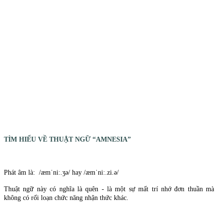
TÌM HIỂU VỀ THUẬT NGỮ “AMNESIA”
Phát âm là: /æmˈniː.ʒə/ hay /æmˈniː.zi.ə/
Thuật ngữ này có nghĩa là quên - là một sự mất trí nhớ đơn thuần mà
không có rối loạn chức năng nhận thức khác.