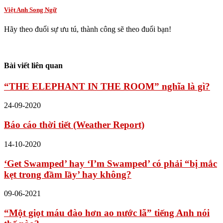
Việt Anh Song Ngữ
Hãy theo đuổi sự ưu tú, thành công sẽ theo đuổi bạn!
Bài viết liên quan
“THE ELEPHANT IN THE ROOM” nghĩa là gì?
24-09-2020
Báo cáo thời tiết (Weather Report)
14-10-2020
‘Get Swamped’ hay ‘I’m Swamped’ có phải “bị mắc
kẹt trong đầm lầy’ hay không?
09-06-2021
“Một giọt máu đào hơn ao nước lã” tiếng Anh nói