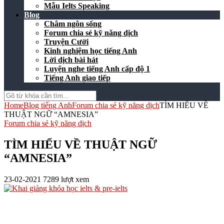
Mẫu Ielts Speaking
Blog
Châm ngôn sống
Forum chia sẻ kỹ năng dịch
Truyện Cười
Kinh nghiệm học tiếng Anh
Lời dịch bài hát
Luyện nghe tiếng Anh cấp độ 1
Tiếng Anh giao tiếp
Home
Blog tiếng Anh
Forum chia sẻ kỹ năng dịch
TÌM HIỂU VỀ
THUẬT NGỮ “AMNESIA”
Forum chia sẻ kỹ năng dịch
TÌM HIỂU VỀ THUẬT NGỮ
“AMNESIA”
23-02-2021
7289 lượt xem