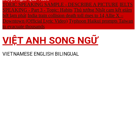
TOEIC SPEAKING SAMPLE - DESCRIBE A PICTURE
IELTS
SPEAKING - Part 3 - Topic: Habits
Thủ tướng Nhật cam kết giảm
bớt lạm phát
India train collision death toll rises to 14
Allie X –
Downtown (Official Lyric Video)
Typhoon Haikui prompts Taiwan
to evacuate thousands
VIỆT ANH SONG NGỮ
VIETNAMESE ENGLISH BILINGUAL