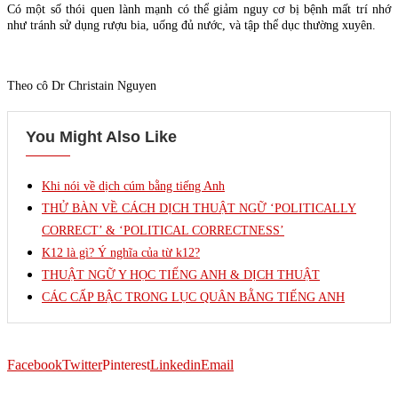
Có một số thói quen lành mạnh có thể giảm nguy cơ bị bệnh mất trí nhớ
như tránh sử dụng rượu bia, uống đủ nước, và tập thể dục thường xuyên.
Theo cô Dr Christain Nguyen
You Might Also Like
Khi nói về dịch cúm bằng tiếng Anh
THỬ BÀN VỀ CÁCH DỊCH THUẬT NGỮ ‘POLITICALLY
CORRECT’ & ‘POLITICAL CORRECTNESS’
K12 là gì? Ý nghĩa của từ k12?
THUẬT NGỮ Y HỌC TIẾNG ANH & DỊCH THUẬT
CÁC CẤP BẬC TRONG LỤC QUÂN BẰNG TIẾNG ANH
Facebook
Twitter
Pinterest
Linkedin
Email