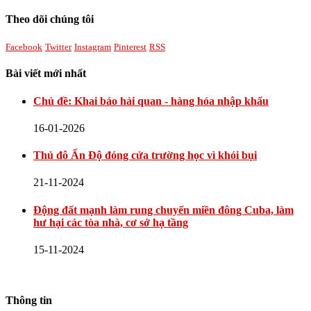
Theo dõi chúng tôi
Facebook
Twitter
Instagram
Pinterest
RSS
Bài viết mới nhất
Chủ đề: Khai báo hải quan - hàng hóa nhập khẩu
16-01-2026
Thủ đô Ấn Độ đóng cửa trường học vì khói bụi
21-11-2024
Động đất mạnh làm rung chuyển miền đông Cuba, làm
hư hại các tòa nhà, cơ sở hạ tầng
15-11-2024
Thông tin