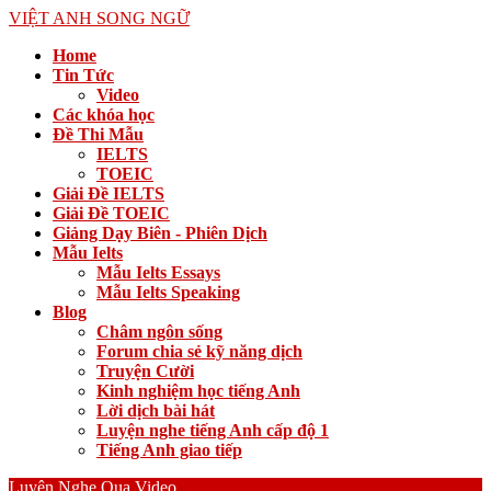
VIỆT ANH SONG NGỮ
Home
Tin Tức
Video
Các khóa học
Đề Thi Mẫu
IELTS
TOEIC
Giải Đề IELTS
Giải Đề TOEIC
Giảng Dạy Biên - Phiên Dịch
Mẫu Ielts
Mẫu Ielts Essays
Mẫu Ielts Speaking
Blog
Châm ngôn sống
Forum chia sẻ kỹ năng dịch
Truyện Cười
Kinh nghiệm học tiếng Anh
Lời dịch bài hát
Luyện nghe tiếng Anh cấp độ 1
Tiếng Anh giao tiếp
Luyện Nghe Qua Video