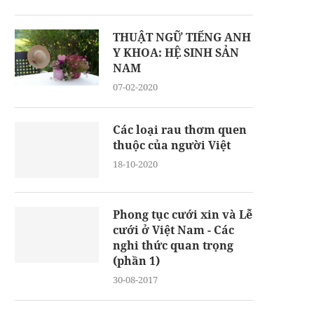
THUẬT NGỮ TIẾNG ANH
Y KHOA: HỆ SINH SẢN
NAM
07-02-2020
Các loại rau thơm quen
thuộc của người Việt
18-10-2020
Phong tục cưới xin và Lễ
cưới ở Việt Nam - Các
nghi thức quan trọng
(phần 1)
30-08-2017