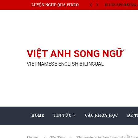
LUYỆN NGHE QUA VIDEO
Thủ tướng Nhật c
VIỆT ANH SONG NGỮ
VIETNAMESE ENGLISH BILINGUAL
HOME
TIN TỨC
CÁC KHÓA HỌC
ĐỀ T
Home
Tin Tức
Thị trường hoảng loạn vì nỗi lo n