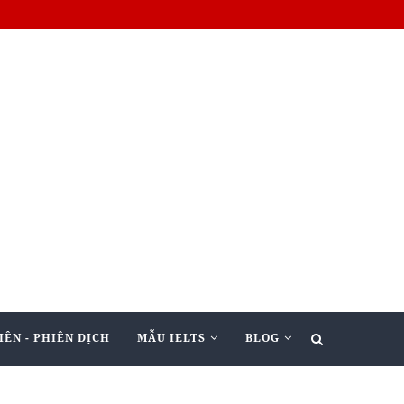
IÊN - PHIÊN DỊCH
MẪU IELTS
BLOG