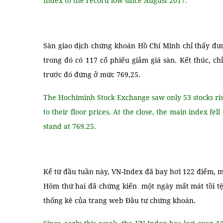
Index to the record low since August 2017.
Sàn giao dịch chứng khoán Hồ Chí Minh chỉ thấy đượ
trong đó có 117 cổ phiếu giảm giá sàn. Kết thúc, c
trước đó đứng ở mức 769,25.
The Hochiminh Stock Exchange saw only 53 stocks ris
to their floor prices. At the close, the main index fe
stand at 769.25.
Kể từ đầu tuần này, VN-Index đã bay hơi 122 điểm, m
Hôm thứ hai đã chứng kiến ​​ một ngày mất mát tồi 
thống kê của trang web Đầu tư chứng khoán.