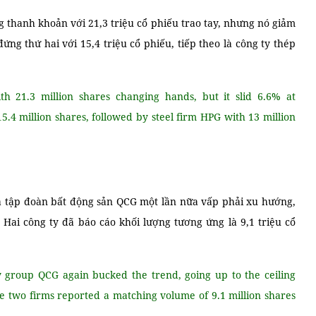
 thanh khoản với 21,3 triệu cổ phiếu trao tay, nhưng nó giảm
g thứ hai với 15,4 triệu cổ phiếu, tiếp theo là công ty thép
 21.3 million shares changing hands, but it slid 6.6% at
4 million shares, followed by steel firm HPG with 13 million
và tập đoàn bất động sản QCG một lần nữa vấp phải xu hướng,
. Hai công ty đã báo cáo khối lượng tương ứng là 9,1 triệu cổ
group QCG again bucked the trend, going up to the ceiling
he two firms reported a matching volume of 9.1 million shares