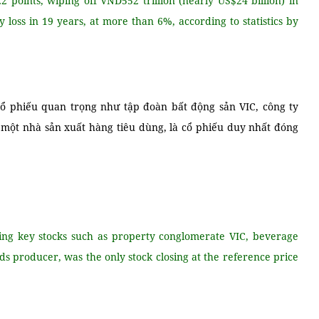
2 points, wiping off VND552 trillion (nearly US$24 billion) in
loss in 19 years, at more than 6%, according to statistics by
cổ phiếu quan trọng như tập đoàn bất động sản VIC, công ty
 một nhà sản xuất hàng tiêu dùng, là cổ phiếu duy nhất đóng
ding key stocks such as property conglomerate VIC, beverage
 producer, was the only stock closing at the reference price