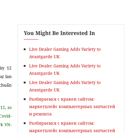
You Might Be Interested In
Live Dealer Gaming Adds Variety to
Avantgarde UK
Live Dealer Gaming Adds Variety to
gày 12
Avantgarde UK
Vietnamese Language Course
sự lan
Live Dealer Gaming Adds Variety to
 chuẩn
Avantgarde UK
Разбираемся с кракен сайтом:
маркетплейс компьютерных запчастей
12, as
и ремонта
Covid-
Разбираемся с кракен сайтом:
rk VN-
маркетплейс компьютерных запчастей