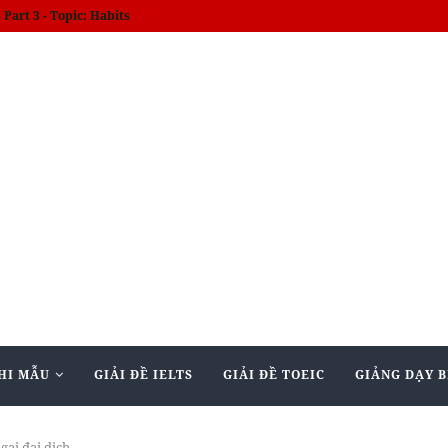
am kết giảm bớt lạm phát
HI MẪU
GIẢI ĐỀ IELTS
GIẢI ĐỀ TOEIC
GIẢNG DẠY B
gại đại dịch