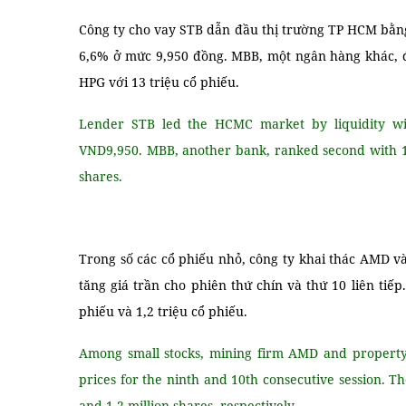
Công ty cho vay STB dẫn đầu thị trường TP HCM bằng
6,6% ở mức 9,950 đồng. MBB, một ngân hàng khác, đứn
HPG với 13 triệu cổ phiếu.
Lender STB led the HCMC market by liquidity with
VND9,950. MBB, another bank, ranked second with 15.
shares.
Trong số các cổ phiếu nhỏ, công ty khai thác AMD 
tăng giá trần cho phiên thứ chín và thứ 10 liên tiếp
phiếu và 1,2 triệu cổ phiếu.
Among small stocks, mining firm AMD and property 
prices for the ninth and 10th consecutive session. T
and 1.2 million shares, respectively.