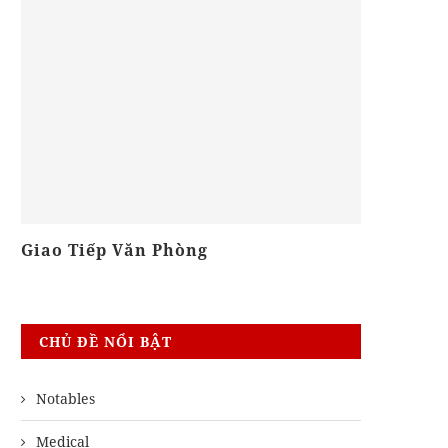
Giao Tiếp Văn Phòng
Khóa Biên
CHỦ ĐỀ NỔI BẬT
Notables
Medical