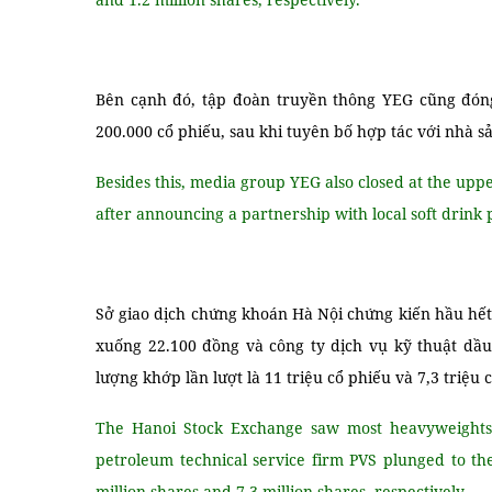
Bên cạnh đó, tập đoàn truyền thông YEG cũng đóng
200.000 cổ phiếu, sau khi tuyên bố hợp tác với nhà 
Besides this, media group YEG also closed at the upp
after announcing a partnership with local soft drink
Sở giao dịch chứng khoán Hà Nội chứng kiến ​​hầu hế
xuống 22.100 đồng và công ty dịch vụ kỹ thuật dầu
lượng khớp lần lượt là 11 triệu cổ phiếu và 7,3 triệu 
The Hanoi Stock Exchange saw most heavyweights 
petroleum technical service firm PVS plunged to th
million shares and 7.3 million shares, respectively.