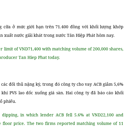
 cửa ở mức giới hạn trên 71.400 đồng với khối lượng khớp
sản xuất nước giải khát trong nước Tân Hiệp Phát hôm nay.
er limit of VND71,400 with matching volume of 200,000 shares,
 producer Tan Hiep Phat today.
t các đối thủ nặng ký, trong đó công ty cho vay ACB giảm 5,6%
 khí PVS lao dốc xuống giá sàn. Hai công ty đã báo cáo khối
cổ phiếu.
dipping, in which lender ACB fell 5.6% at VND22,100 and
e floor price. The two firms reported matching volume of 11