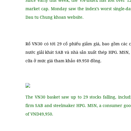
Since early this week, the VN-Index has lost over 12
market cap. Monday saw the index’s worst single-day 
Dau tu Chung khoan website.
Rổ VN30 có tới 29 cổ phiếu giảm giá, bao gồm các 
nước giải khát SAB và nhà sản xuất thép HPG. MSN,
cửa ở mức giá tham khảo 49.950 đồng.
The VN30 basket saw up to 29 stocks falling, inclu
firm SAB and steelmaker HPG. MSN, a consumer goods
of VND49,950.