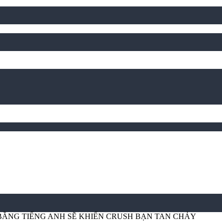
BẰNG TIẾNG ANH SẼ KHIẾN CRUSH BẠN TAN CHẢY