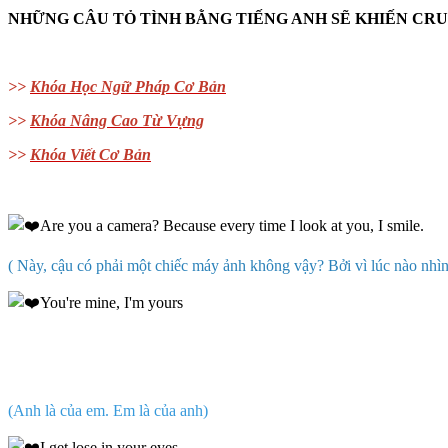
NHỮNG CÂU TỎ TÌNH BẰNG TIẾNG ANH SẼ KHIẾN CR
>>
Khóa Học Ngữ Pháp Cơ Bản
>>
Khóa Nâng Cao Từ Vựng
>>
Khóa Viết Cơ Bản
Are you a camera? Because every time I look at you, I smile.
( Này, cậu có phải một chiếc máy ảnh không vậy? Bởi vì lúc nào nhìn
You're mine, I'm yours
(Anh là của em. Em là của anh)
I get lose in your eyes