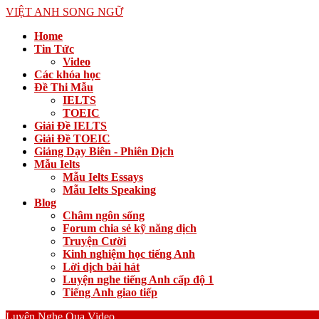
VIỆT ANH SONG NGỮ
Home
Tin Tức
Video
Các khóa học
Đề Thi Mẫu
IELTS
TOEIC
Giải Đề IELTS
Giải Đề TOEIC
Giảng Dạy Biên - Phiên Dịch
Mẫu Ielts
Mẫu Ielts Essays
Mẫu Ielts Speaking
Blog
Châm ngôn sống
Forum chia sẻ kỹ năng dịch
Truyện Cười
Kinh nghiệm học tiếng Anh
Lời dịch bài hát
Luyện nghe tiếng Anh cấp độ 1
Tiếng Anh giao tiếp
Luyện Nghe Qua Video