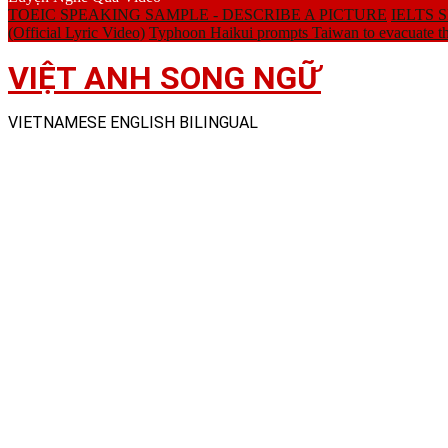
TOEIC SPEAKING SAMPLE - DESCRIBE A PICTURE
IELTS SP
(Official Lyric Video)
Typhoon Haikui prompts Taiwan to evacuate t
VIỆT ANH SONG NGỮ
VIETNAMESE ENGLISH BILINGUAL