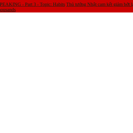
EAKING - Part 3 - Topic: Habits
Thủ tướng Nhật cam kết giảm bớt l
housands