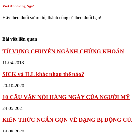
Việt Anh Song Ngữ
Hãy theo đuổi sự ưu tú, thành công sẽ theo đuổi bạn!
Bài viết liên quan
TỪ VỰNG CHUYÊN NGÀNH CHỨNG KHOÁN
11-04-2018
SICK và ILL khác nhau thế nào?
20-10-2020
10 CÂU VĂN NÓI HÀNG NGÀY CỦA NGƯỜI MỸ
24-05-2021
KIẾN THỨC NGẮN GỌN VỀ DẠNG BỊ ĐỘNG CỦA
14-08-2020