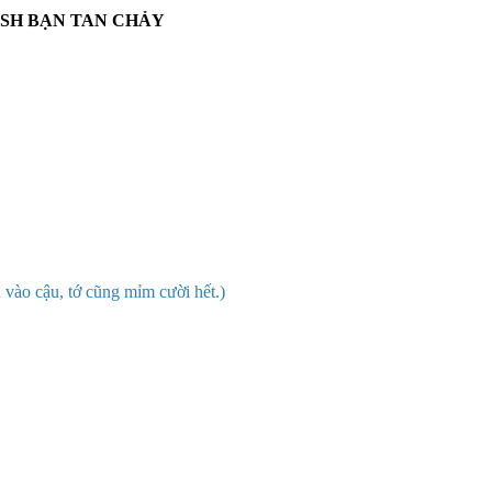
USH BẠN TAN CHẢY
 vào cậu, tớ cũng mỉm cười hết.)