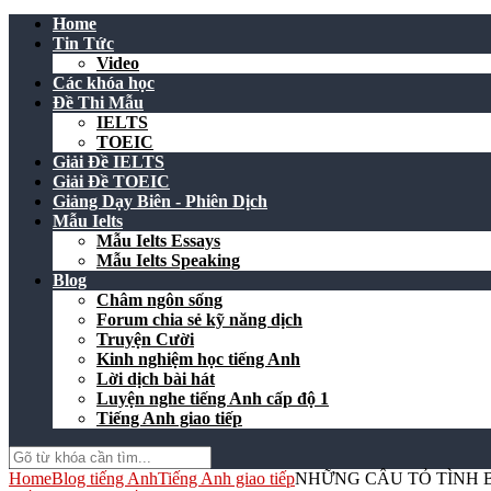
Home
Tin Tức
Video
Các khóa học
Đề Thi Mẫu
IELTS
TOEIC
Giải Đề IELTS
Giải Đề TOEIC
Giảng Dạy Biên - Phiên Dịch
Mẫu Ielts
Mẫu Ielts Essays
Mẫu Ielts Speaking
Blog
Châm ngôn sống
Forum chia sẻ kỹ năng dịch
Truyện Cười
Kinh nghiệm học tiếng Anh
Lời dịch bài hát
Luyện nghe tiếng Anh cấp độ 1
Tiếng Anh giao tiếp
Home
Blog tiếng Anh
Tiếng Anh giao tiếp
NHỮNG CÂU TỎ TÌNH 