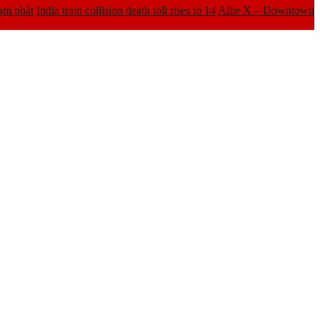
ạm phát
India train collision death toll rises to 14
Allie X – Downtown