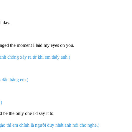
l day.
hanged the moment I laid my eyes on you.
anh chóng xảy ra từ khi em thấy anh.)
 dẫn bằng em.)
.)
 be the only one I'd say it to.
ào thì em chính là người duy nhất anh nói cho nghe.)