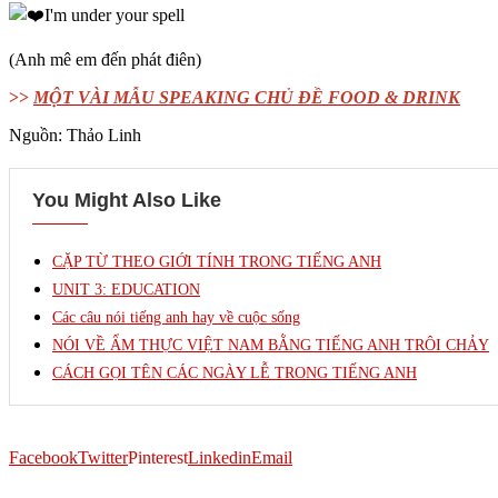
I'm under your spell
(Anh mê em đến phát điên)
>>
MỘT VÀI MẪU SPEAKING CHỦ ĐỀ FOOD & DRINK
Nguồn: Thảo Linh
You Might Also Like
CẶP TỪ THEO GIỚI TÍNH TRONG TIẾNG ANH
UNIT 3: EDUCATION
Các câu nói tiếng anh hay về cuộc sống
NÓI VỀ ẨM THỰC VIỆT NAM BẰNG TIẾNG ANH TRÔI CHẢY
CÁCH GỌI TÊN CÁC NGÀY LỄ TRONG TIẾNG ANH
Facebook
Twitter
Pinterest
Linkedin
Email