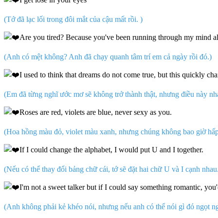
(Tớ đã lạc lối trong đôi mắt của cậu mất rồi. )
Are you tired? Because you've been running through my mind al
(Anh có mệt không? Anh đã chạy quanh tâm trí em cả ngày rồi đó.)
I used to think that dreams do not come true, but this quickly c
(Em đã từng nghĩ ước mơ sẽ không trở thành thật, nhưng điều này nh
Roses are red, violets are blue, never sexy as you.
(Hoa hồng màu đỏ, violet màu xanh, nhưng chúng không bao giờ hấp
If I could change the alphabet, I would put U and I together.
(Nếu có thể thay đổi bảng chữ cái, tớ sẽ đặt hai chữ U và I cạnh nhau
I'm not a sweet talker but if I could say something romantic, you'd
(Anh không phải kẻ khéo nói, nhưng nếu anh có thể nói gì đó ngọt ng