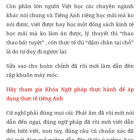
Còn phần lớn người Việt học các chuyên ngành
khác nói chung và Tiếng Anh riêng học mãi mà ko
nói được, viết được hay học một đống sách kinh tế
học mãi mà ko làm ăn được, lý thuyết thì “thao
thao bất tuyệt” , còn thực tế thì “dậm chân tại chỗ”
là do tư duy đi ngược lại:
Sửa sao cho hoàn chỉnh đã rồi mới làm dẫn đến
rập khuôn máy móc.
Hãy tham gia Khóa Ngữ pháp thực hành để áp
dụng thực tế tiếng Anh
Cứ nghĩ phải đúng mọi cái: Phát âm đã rồi mới nói
dẫn đến ngại, đúng ngữ pháp đã rồi mới viết dẫn
đến lười viết, non tay, đúng câu cú chuẩn xác đã
thì mới dám mở miệng dẫn đến thiếu ý tưởng, hay