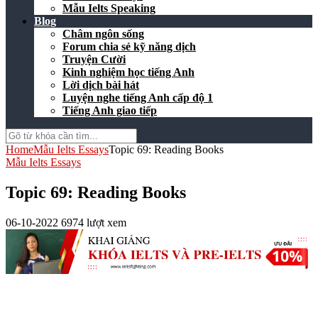
Mẫu Ielts Speaking
Blog
Châm ngôn sống
Forum chia sẻ kỹ năng dịch
Truyện Cười
Kinh nghiệm học tiếng Anh
Lời dịch bài hát
Luyện nghe tiếng Anh cấp độ 1
Tiếng Anh giao tiếp
Home
Mẫu Ielts Essays
Topic 69: Reading Books
Mẫu Ielts Essays
Topic 69: Reading Books
06-10-2022
6974 lượt xem