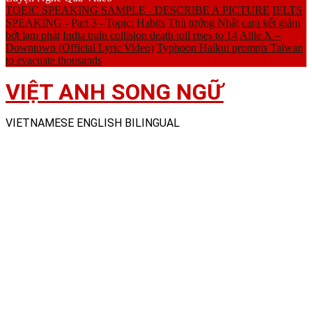
TOEIC SPEAKING SAMPLE - DESCRIBE A PICTURE
IELTS
SPEAKING - Part 3 - Topic: Habits
Thủ tướng Nhật cam kết giảm
bớt lạm phát
India train collision death toll rises to 14
Allie X –
Downtown (Official Lyric Video)
Typhoon Haikui prompts Taiwan
to evacuate thousands
VIỆT ANH SONG NGỮ
VIETNAMESE ENGLISH BILINGUAL