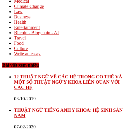
Medical
Climate Change
Law
Business
Health
Entertainment
Bitcoin - Blogchain - AI
Travel
Food
Culture
Write an essay
Bài viết xem nhiều
12 THUẬT NGỮ VỀ CÁC HỆ TRONG CƠ THỂ VÀ
MỘT SỐ THUẬT NGỮ Y KHOA LIÊN QUAN VỚI
CÁC HỆ
03-10-2019
THUẬT NGỮ TIẾNG ANH Y KHOA: HỆ SINH SẢN
NAM
07-02-2020