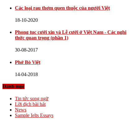
Các loại rau thơm quen thuộc của người Việt
18-10-2020
Phong tục cưới xin và Lễ cưới ở Việt Nam - Các nghi
thức quan trọng (phần 1)
30-08-2017
Phở Bò Việt
14-04-2018
Danh mục
Tin tức song ngữ
Lời dịch bài hát
News
Sample Ielts Essays