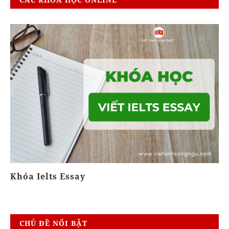
Khóa Ielts Essay
T
CHỦ ĐỀ NỔI BẬT