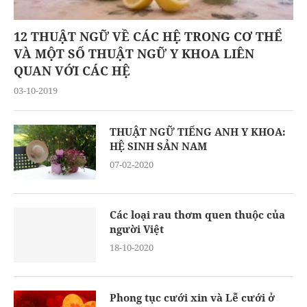
12 THUẬT NGỮ VỀ CÁC HỆ TRONG CƠ THỂ
VÀ MỘT SỐ THUẬT NGỮ Y KHOA LIÊN
QUAN VỚI CÁC HỆ
03-10-2019
THUẬT NGỮ TIẾNG ANH Y KHOA:
HỆ SINH SẢN NAM
07-02-2020
Các loại rau thơm quen thuộc của
người Việt
18-10-2020
Phong tục cưới xin và Lễ cưới ở