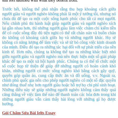
still feel satisfied with what they benefit from.
Trước hết, không thể phủ nhận rằng thu hẹp khoảng cách giữa
người giàu và người nghèo không phải là một ý tưởng tồi, nhưng nó
chưa đủ để tạo ra một cuộc sống hạnh phúc cho tất cả mọi người.
Nếu chính phủ thi hành luật giúp người giàu và người nghèo xích
lại gần nhau hơn, thì những người giàu làm việc chăm chỉ kiếm tiền
để có cuộc sống đầy đủ tiện nghi có thể rất chán nản và buồn chán
do không có khoảng cách giữa họ và những người khác. Họ sẽ
không có năng lượng để làm việc và sẽ từ bỏ công việc kinh doanh
của mình. Điều đó tạo ra những tác hại đối với sự phát triển của nền
kinh tế. Hơn nữa, chúng ta không thể tạo ra những khác biệt nhỏ
giữa người giàu và người nghèo mà nên thực hiện một số giải pháp
khác để tạo ra một xã hội hạnh phúc. Chúng ta có thể tổ chức một
số cuộc họp từ thiện để giúp đỡ những người có hoàn cảnh khó
khăn, những người có mức sống nghèo khó bằng cách gây quỹ,
quyên góp quần áo, cung cấp thức ăn và đồ uống, v.v. Ngoài ra,
chính phủ quốc gia nên cho phép người nghèo có một số đặc quyền
như đóng thuế nhẹ hơn người giàu hoặc hỗ trợ họ chi phí sinh hoạt.
Những điều này sẽ giúp những người nghèo không cảm thấy quá
căng thẳng về việc làm thế nào để thanh toán các hóa đơn trong khi
những người giàu vẫn cảm thấy hài lòng với những gì họ được
hưởng.
Gói Chấm Sửa Bài Ielts Essay