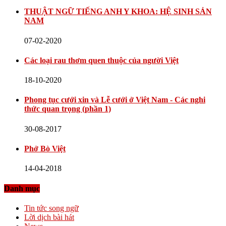
THUẬT NGỮ TIẾNG ANH Y KHOA: HỆ SINH SẢN
NAM
07-02-2020
Các loại rau thơm quen thuộc của người Việt
18-10-2020
Phong tục cưới xin và Lễ cưới ở Việt Nam - Các nghi
thức quan trọng (phần 1)
30-08-2017
Phở Bò Việt
14-04-2018
Danh mục
Tin tức song ngữ
Lời dịch bài hát