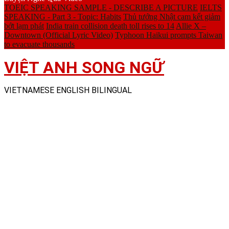
TOEIC SPEAKING SAMPLE - DESCRIBE A PICTURE
IELTS
SPEAKING - Part 3 - Topic: Habits
Thủ tướng Nhật cam kết giảm
bớt lạm phát
India train collision death toll rises to 14
Allie X –
Downtown (Official Lyric Video)
Typhoon Haikui prompts Taiwan
to evacuate thousands
VIỆT ANH SONG NGỮ
VIETNAMESE ENGLISH BILINGUAL