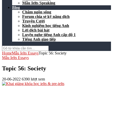
Mẫu Ielts Speaking
Blog
Châm ngôn sống
Forum chia sẻ kỹ năng dịch
Truyện Cười
Kinh nghiệm học tiếng Anh
Lời dịch bài hát
Luyện nghe tiếng Anh cấp độ 1
Tiếng Anh giao tiếp
Home
Mẫu Ielts Essays
Topic 56: Society
Mẫu Ielts Essays
Topic 56: Society
20-06-2022
6390 lượt xem