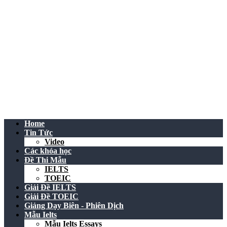
Home
Tin Tức
Video
Các khóa học
Đề Thi Mẫu
IELTS
TOEIC
Giải Đề IELTS
Giải Đề TOEIC
Giảng Dạy Biên - Phiên Dịch
Mẫu Ielts
Mẫu Ielts Essays