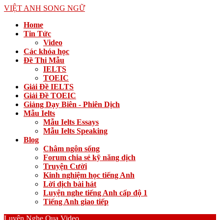
VIỆT ANH SONG NGỮ
Home
Tin Tức
Video
Các khóa học
Đề Thi Mẫu
IELTS
TOEIC
Giải Đề IELTS
Giải Đề TOEIC
Giảng Dạy Biên - Phiên Dịch
Mẫu Ielts
Mẫu Ielts Essays
Mẫu Ielts Speaking
Blog
Châm ngôn sống
Forum chia sẻ kỹ năng dịch
Truyện Cười
Kinh nghiệm học tiếng Anh
Lời dịch bài hát
Luyện nghe tiếng Anh cấp độ 1
Tiếng Anh giao tiếp
Luyện Nghe Qua Video