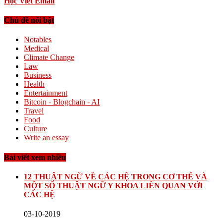
Học Viết Email
Chủ đề nổi bật
Notables
Medical
Climate Change
Law
Business
Health
Entertainment
Bitcoin - Blogchain - AI
Travel
Food
Culture
Write an essay
Bài viết xem nhiều
12 THUẬT NGỮ VỀ CÁC HỆ TRONG CƠ THỂ VÀ
MỘT SỐ THUẬT NGỮ Y KHOA LIÊN QUAN VỚI
CÁC HỆ
03-10-2019