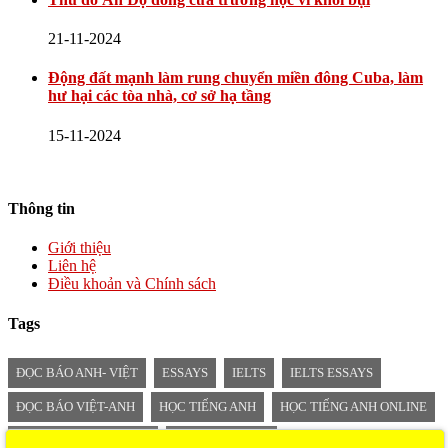
21-11-2024
Động đất mạnh làm rung chuyển miền đông Cuba, làm
hư hại các tòa nhà, cơ sở hạ tầng
15-11-2024
Thông tin
Giới thiệu
Liên hệ
Điều khoản và Chính sách
Tags
ĐỌC BÁO ANH- VIỆT
ESSAYS
IELTS
IELTS ESSAYS
ĐỌC BÁO VIỆT-ANH
HỌC TIẾNG ANH
HỌC TIẾNG ANH ONLINE
TIẾNG ANH MỖI NGÀY
BÁO SONG NGỮ