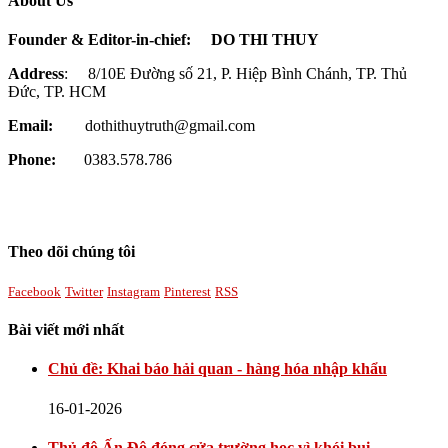
About Us
Founder & Editor-in-chief:
DO THI THUY
Address
: 8/10E Đường số 21, P. Hiệp Bình Chánh, TP. Thủ
Đức, TP. HCM
Email:
dothithuytruth@gmail.com
Phone:
0383.578.786
Theo dõi chúng tôi
Facebook
Twitter
Instagram
Pinterest
RSS
Bài viết mới nhất
Chủ đề: Khai báo hải quan - hàng hóa nhập khẩu
16-01-2026
Thủ đô Ấn Độ đóng cửa trường học vì khói bụi