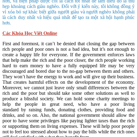
hơn, và biện pháp được coi là cách tốt nhất để làm điều đó là thu
hẹp khoảng cách giàu nghèo. Đối với ý kiến ​​này, tôi không đồng ý
vì xóa bỏ sự khác biệt giữa người giàu và người nghèo không phải
là cách duy nhất và hiệu quả nhất để tạo ra một xã hội hạnh phúc
hơn.
Các Khóa Học Viết Online
First and foremost, it can’t be denied that closing the gap between
rich people and poor ones is not a bad idea, but it’s not enough to
create a happy life for everyone. If the government enforces laws
that help make the rich and the poor closer, the rich people working
hard to earn money to have a fully equipped life may be very
discouraged and bored due to the no-gap between them and others.
They won’t have the energy to work and will give up their business.
That creates harmful effects on the development of the economy.
Moreover, we cannot just leave only small differences between the
rich and the poor but should take some other solutions as well to
produce a blissful society. We can hold some charity meetings to
help the people in great need, who have a poor living
standard by raising funds, donating clothes, providing food and
drinks, and so on. Also, the national government should allow the
poor to have some privileges like paying lighter taxes than the rich
or supporting them on living expenses. These will help poor people
not to feel too stressed about how to pay the bills while the rich ones