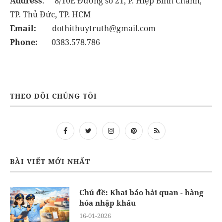
Address
: 8/10E Đường số 21, P. Hiệp Bình Chánh,
TP. Thủ Đức, TP. HCM
Email:
dothithuytruth@gmail.com
Phone:
0383.578.786
THEO DÕI CHÚNG TÔI
BÀI VIẾT MỚI NHẤT
Chủ đề: Khai báo hải quan - hàng
hóa nhập khẩu
16-01-2026