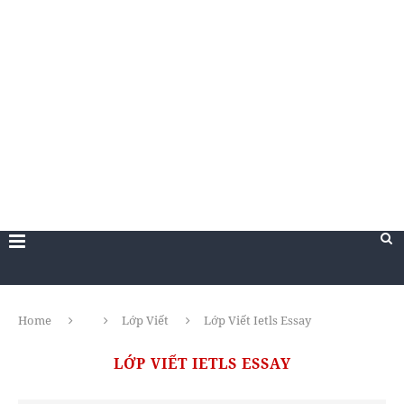
Home
Lớp Viết
Lớp Viết Ietls Essay
LỚP VIẾT IETLS ESSAY