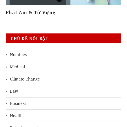
Phát Âm & Từ Vựng
Gó
CHỦ ĐỀ NỔI BẬT
Notables
Medical
Climate Change
Law
Business
Health