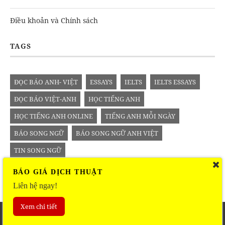
Điều khoản và Chính sách
TAGS
ĐỌC BÁO ANH- VIỆT
ESSAYS
IELTS
IELTS ESSAYS
ĐỌC BÁO VIỆT-ANH
HỌC TIẾNG ANH
HỌC TIẾNG ANH ONLINE
TIẾNG ANH MỖI NGÀY
BÁO SONG NGỮ
BÁO SONG NGỮ ANH VIỆT
TIN SONG NGỮ
BÁO GIÁ DỊCH THUẬT
Liên hệ ngay!
Xem chi tiết
Copyright © 2016
vietanhsongngu.com
. All right reserved.