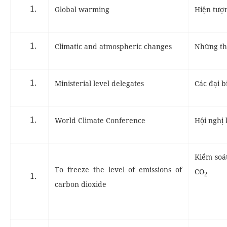
Global warming
Hiện tượn
Climatic and atmospheric changes
Những th
Ministerial level delegates
Các đại b
World Climate Conference
Hội nghị 
Kiểm soát
To freeze the level of emissions of
CO
2
carbon dioxide