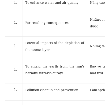
To enhance water and air quality
Nâng cao 
Những hậ
Far-reaching consequences
được
Potential impacts of the depletion of
Những tá
the ozone layer
To shield the earth from the sun’s
Bảo vệ tr
harmful ultraviolet rays
mặt trời
Pollution cleanup and prevention
Làm sạch