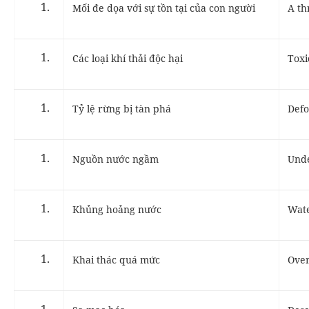
Mối đe dọa với sự tồn tại của con người
A th
Các loại khí thải độc hại
Toxi
Tỷ lệ rừng bị tàn phá
Defo
Nguồn nước ngầm
Und
Khủng hoảng nước
Wate
Khai thác quá mức
Over