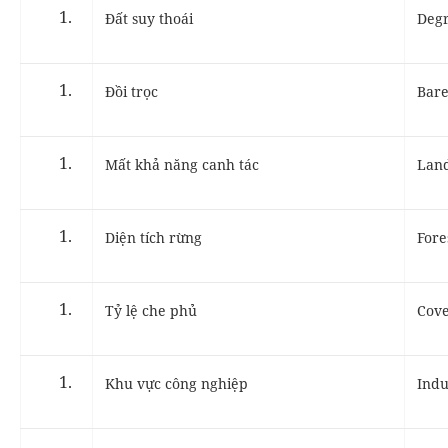
Đất suy thoái
Degr
Đồi trọc
Bare
Mất khả năng canh tác
Land
Diện tích rừng
Fore
Tỷ lệ che phủ
Cove
Khu vực công nghiệp
Indu