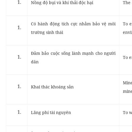
Nồng độ bụi và khí thải độc hại
The 
Có hành động tích cực nhằm bảo vệ môi
To e
trường sinh thái
env
Đảm bảo cuộc sống lành mạnh cho người
To e
dân
Mine
Khai thác khoáng sản
mine
Lãng phí tài nguyên
To w