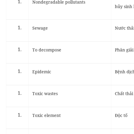
Nondegradable pollutants
hủy sinh
Sewage
Nước thả
To decompose
Phân giải
Epidemic
Bệnh dịc
Toxic wastes
Chất thải
Toxic element
Độc tố