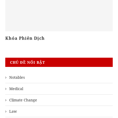
Khóa Biên - Phiên Dịch
P
CHỦ ĐỀ NỔI BẬT
Notables
Medical
Climate Change
Law