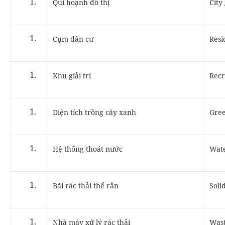
Qui hoạnh đô thị
City
Cụm dân cư
Resi
Khu giải trí
Recr
Diện tích trồng cây xanh
Gree
Hệ thống thoát nước
Wate
Bãi rác thải thể rắn
Soli
Nhà máy xử lý rác thải
Wast