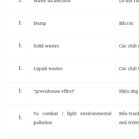
Waste incinerator
Lò đốt rá
Dump
Bãi rác
Solid wastes
Các chất 
Liquid wastes
Các chất 
“greenhouse effect”
Hiệu ứng
To combat / fight environmental
Đấu tranh
pollution
môi trườ