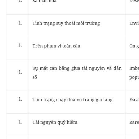
Sa mạc hóa
Dese
Tình trạng suy thoái môi trường
Envi
Trên phạm vi toàn cầu
On g
Sự mất cân bằng giữa tài nguyên và dân
Imb
số
popu
Tình trạng chạy đua vũ trang gia tăng
Esca
Tài nguyên quý hiếm
Rare