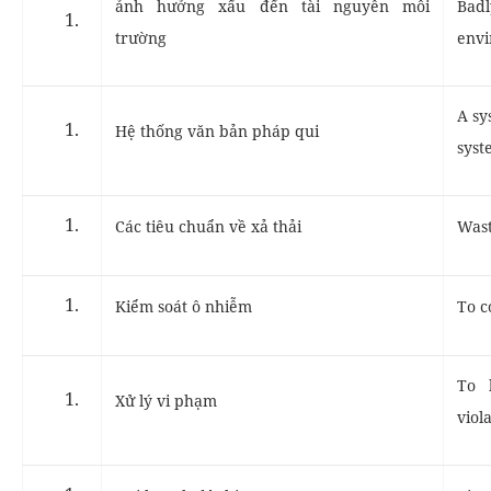
ảnh hưởng xấu đến tài nguyên môi
Bad
trường
envi
A sy
Hệ thống văn bản pháp qui
syst
Các tiêu chuẩn về xả thải
Wast
Kiểm soát ô nhiễm
To c
To 
Xử lý vi phạm
viol