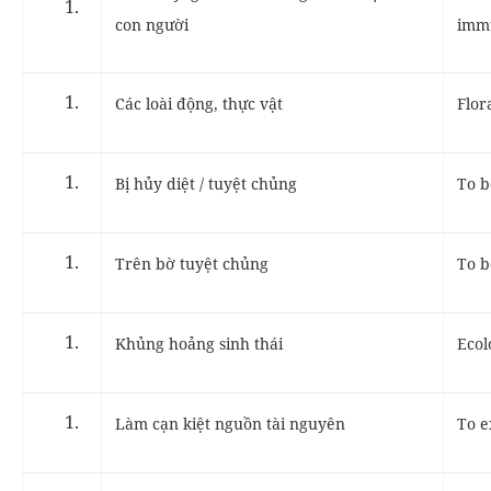
con người
imm
Các loài động, thực vật
Flor
Bị hủy diệt / tuyệt chủng
To b
Trên bờ tuyệt chủng
To b
Khủng hoảng sinh thái
Ecolo
Làm cạn kiệt nguồn tài nguyên
To e