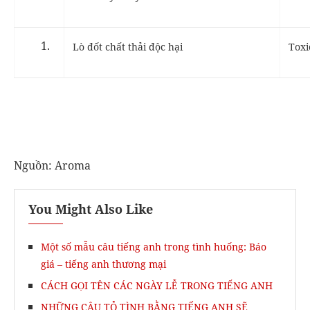
Lò đốt chất thải độc hại
Toxi
Nguồn: Aroma
You Might Also Like
Một số mẫu câu tiếng anh trong tình huống: Báo
giá – tiếng anh thương mại
CÁCH GỌI TÊN CÁC NGÀY LỄ TRONG TIẾNG ANH
NHỮNG CÂU TỎ TÌNH BẰNG TIẾNG ANH SẼ