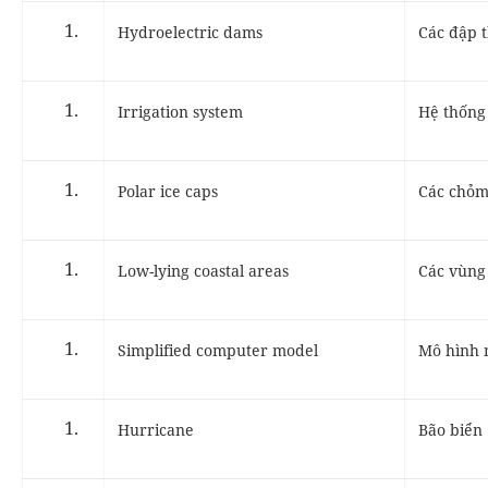
Hydroelectric dams
Các đập 
Irrigation system
Hệ thống 
Polar ice caps
Các chỏm
Low-lying coastal areas
Các vùng
Simplified computer model
Mô hình 
Hurricane
Bão biển