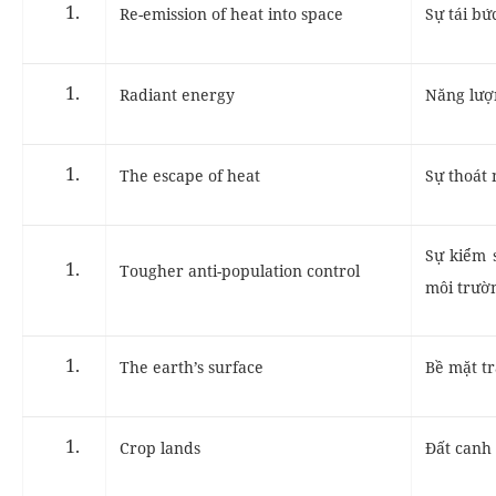
Re-emission of heat into space
Sự tái bứ
Radiant energy
Năng lượ
The escape of heat
Sự thoát 
Sự kiểm 
Tougher anti-population control
môi trườ
The earth’s surface
Bề mặt tr
Crop lands
Đất canh 