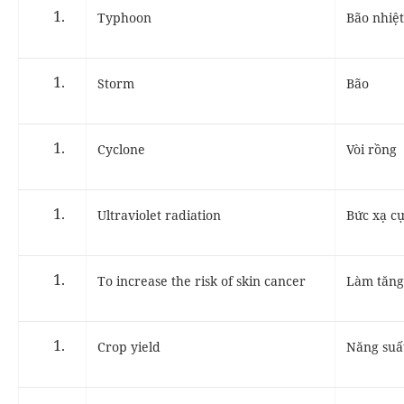
Typhoon
Bão nhiệt
Storm
Bão
Cyclone
Vòi rồng
Ultraviolet radiation
Bức xạ cự
To increase the risk of skin cancer
Làm tăn
Crop yield
Năng suấ