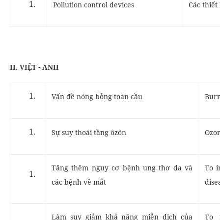
Pollution control devices
Các thiết
II. VIỆT - ANH
Vấn đề nóng bỏng toàn cầu
Burn
Sự suy thoái tầng ôzôn
Ozon
Tăng thêm nguy cơ bệnh ung thơ da và
To i
các bệnh về mắt
dise
Làm suy giảm khả năng miễn dịch của
To 