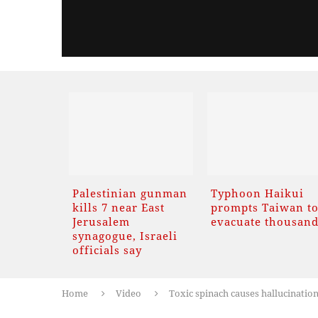
Palestinian gunman
Typhoon Haikui
kills 7 near East
prompts Taiwan t
Jerusalem
evacuate thousan
synagogue, Israeli
officials say
Home
Video
Toxic spinach causes hallucination