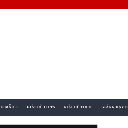
HI MẪU
GIẢI ĐỀ IELTS
GIẢI ĐỀ TOEIC
GIẢNG DẠY B