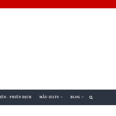
IÊN - PHIÊN DỊCH
MẪU IELTS
BLOG