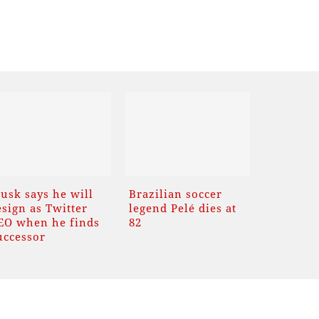
usk says he will
Brazilian soccer
esign as Twitter
legend Pelé dies at
EO when he finds
82
uccessor