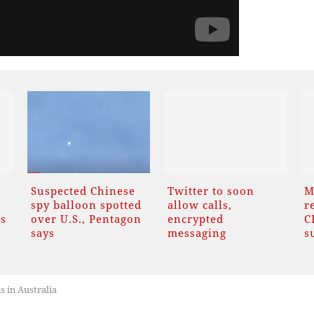
Suspected Chinese
Twitter to soon
M
o
spy balloon spotted
allow calls,
r
ds
over U.S., Pentagon
encrypted
C
says
messaging
s
s in Australia