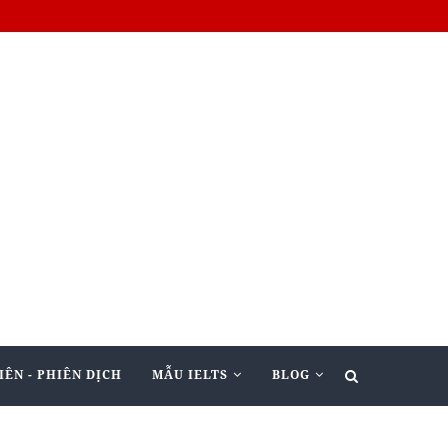
IÊN - PHIÊN DỊCH
MẪU IELTS
BLOG