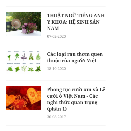
THUẬT NGỮ TIẾNG ANH
Y KHOA: HỆ SINH SẢN
NAM
07-02-2020
Các loại rau thơm quen
thuộc của người Việt
18-10-2020
Phong tục cưới xin và Lễ
cưới ở Việt Nam - Các
nghi thức quan trọng
(phần 1)
30-08-2017