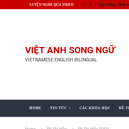
LUYỆN NGHE QUA VIDEO
Thủ tướng Nhật c
VIỆT ANH SONG NGỮ
VIETNAMESE ENGLISH BILINGUAL
HOME
TIN TỨC
CÁC KHÓA HỌC
ĐỀ T
Home
Đề Thi Mẫu
Đề Thi Mẫu TOEIC