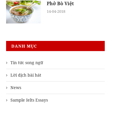
Phở Bò Việt
14-04-2018
DANH MỤC
Tin tức song ngữ
Lời dịch bài hát
News
Sample Ielts Essays