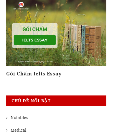
Gói Chấm Ielts Essay
Khóa Biê
CHỦ ĐỀ NỔI BẬT
Notables
Medical