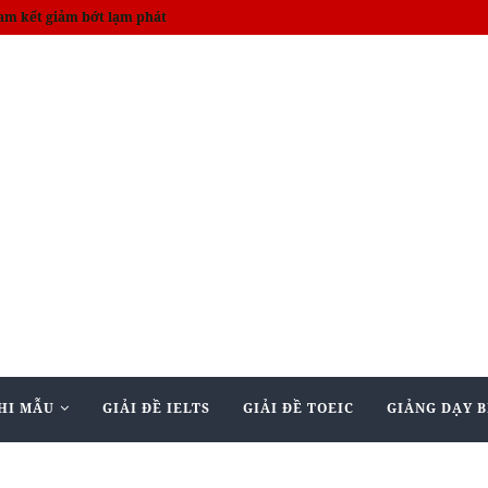
am kết giảm bớt lạm phát
HI MẪU
GIẢI ĐỀ IELTS
GIẢI ĐỀ TOEIC
GIẢNG DẠY B