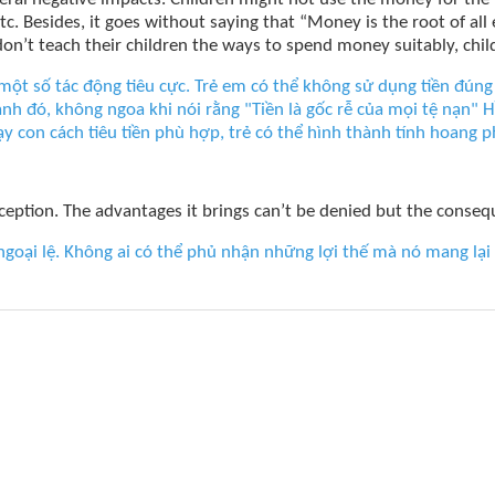
etc. Besides, it goes without saying that “Money is the root of a
don’t teach their children the ways to spend money suitably, chi
ột số tác động tiêu cực. Trẻ em có thể không sử dụng tiền đúng
nh đó, không ngoa khi nói rằng "Tiền là gốc rễ của mọi tệ nạn" Hầu
 con cách tiêu tiền phù hợp, trẻ có thể hình thành tính hoang ph
exception. The advantages it brings can’t be denied but the conseq
ngoại lệ. Không ai có thể phủ nhận những lợi thế mà nó mang lại 