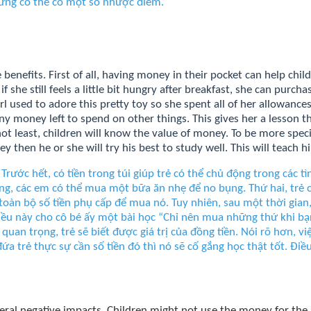
hưng có thể có một số nhược điểm.
nefits. First of all,
having money
in their pocket can help chil
 she still feels a little bit hungry after breakfast, she can purcha
l used to adore this pretty toy so she spent all of her allowances
 any money left to spend on other things. This gives her a lesson
ot least, children will know
the
value
of
money. To be more specif
ey then he or she will try his best to study well. This will teach
 Trước hết, có tiền trong túi giúp trẻ có thể chủ động trong các t
áng, các em có thể mua một bữa ăn nhẹ để no bụng. Thứ hai, trẻ c
toàn bộ số tiền phụ cấp để mua nó. Tuy nhiên, sau một thời gia
 Điều này cho cô bé ấy một bài học “Chỉ nên mua những thứ khi bạ
 quan trọng, trẻ sẽ biết được giá trị của đồng tiền. Nói rõ hơn,
a trẻ thực sự cần số tiền đó thì nó sẽ cố gắng học thật tốt. Điề
veral negative impacts. Children might not use the money for the