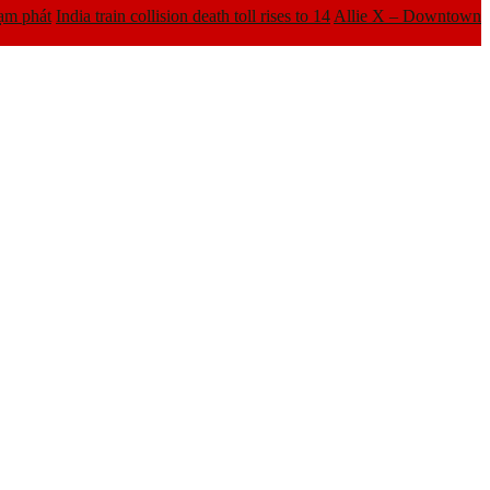
ạm phát
India train collision death toll rises to 14
Allie X – Downtown