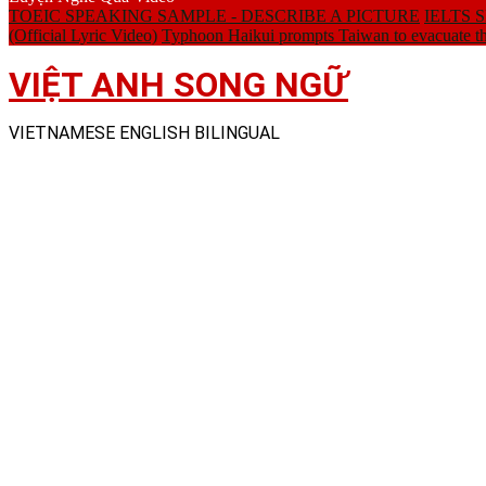
TOEIC SPEAKING SAMPLE - DESCRIBE A PICTURE
IELTS SP
(Official Lyric Video)
Typhoon Haikui prompts Taiwan to evacuate t
VIỆT ANH SONG NGỮ
VIETNAMESE ENGLISH BILINGUAL