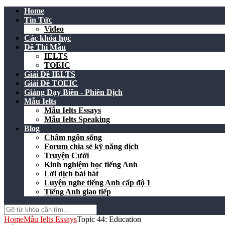
Home
Tin Tức
Video
Các khóa học
Đề Thi Mẫu
IELTS
TOEIC
Giải Đề IELTS
Giải Đề TOEIC
Giảng Dạy Biên - Phiên Dịch
Mẫu Ielts
Mẫu Ielts Essays
Mẫu Ielts Speaking
Blog
Châm ngôn sống
Forum chia sẻ kỹ năng dịch
Truyện Cười
Kinh nghiệm học tiếng Anh
Lời dịch bài hát
Luyện nghe tiếng Anh cấp độ 1
Tiếng Anh giao tiếp
Home
Mẫu Ielts Essays
Topic 44: Education