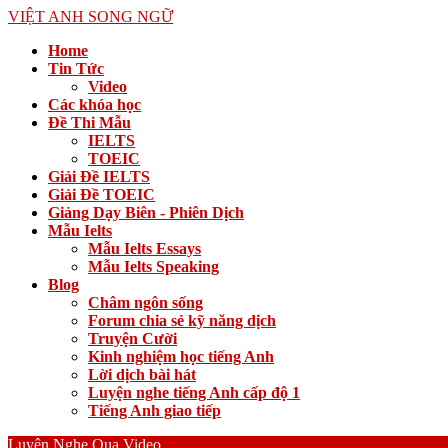
VIỆT ANH SONG NGỮ
Home
Tin Tức
Video
Các khóa học
Đề Thi Mẫu
IELTS
TOEIC
Giải Đề IELTS
Giải Đề TOEIC
Giảng Dạy Biên - Phiên Dịch
Mẫu Ielts
Mẫu Ielts Essays
Mẫu Ielts Speaking
Blog
Châm ngôn sống
Forum chia sẻ kỹ năng dịch
Truyện Cười
Kinh nghiệm học tiếng Anh
Lời dịch bài hát
Luyện nghe tiếng Anh cấp độ 1
Tiếng Anh giao tiếp
Luyện Nghe Qua Video