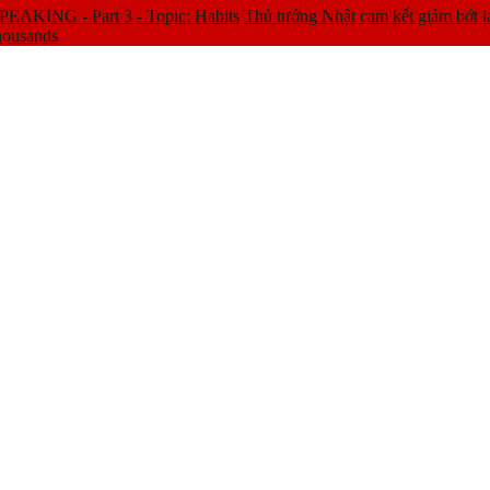
EAKING - Part 3 - Topic: Habits
Thủ tướng Nhật cam kết giảm bớt l
housands