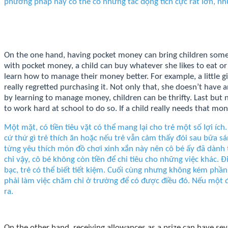
phương pháp này có thể có những tác động tích cực rất lớn, n
On the one hand, having pocket money can bring children some be
with pocket money, a child can buy whatever she likes to eat or if
learn how to manage their money better. For example, a little gir
really regretted purchasing it. Not only that, she doesn’t have
by learning to manage money, children can be thrifty. Last but n
to work hard at school to do so. If a child really needs that mon
Một mặt, có tiền tiêu vặt có thể mang lại cho trẻ một số lợi ích.
cứ thứ gì trẻ thích ăn hoặc nếu trẻ vẫn cảm thấy đói sau bữa s
từng yêu thích món đồ chơi xinh xắn này nên cô bé ấy đã dành 
chỉ vậy, cô bé không còn tiền để chi tiêu cho những việc khác.
bạc, trẻ có thể biết tiết kiệm. Cuối cùng nhưng không kém phần
phải làm việc chăm chỉ ở trường để có được điều đó. Nếu một đứ
ra.
On the other hand, receiving allowances as a prize can have se