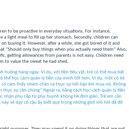
dren to be proactive in everyday situations. For instance,
se a light meal to fill up her stomach. Secondly, children can
 on buying it. However, after a while, she got bored of it and
 that “Should only buy things when you actually need them” Also,
ic, getting allowances from parents is not easy. Children need
 him to value the sweat he had shed.
ình huống hàng ngày. Ví dụ, với tiền tiêu vặt, trẻ có thể mua bất
ó thể học cách quản lý tiền của mình tốt hơn. Ví dụ, một cô bé
n, cô cảm thấy nhàm chán và thực sự hối hận khi mua nó. Không
n thực sự cần chúng” Ngoài ra, bằng cách học cách quản lý tiền
 việc nhận phụ cấp từ phụ huynh không hề đơn giản. Trẻ em cần
u này sẽ dạy cô cậu ấy biết quý trọng những giọt mồ hôi đã đổ
 right purposes. They may spend it on doing things that are not