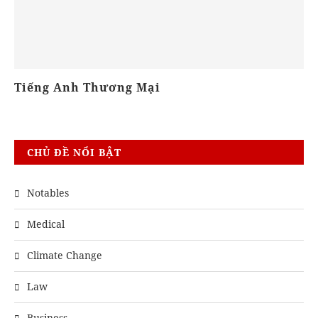
Tiếng Anh Thương Mại
K
CHỦ ĐỀ NỔI BẬT
Notables
Medical
Climate Change
Law
Business