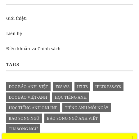
Giới thiệu
Liên hệ
Điều khoản và Chính sách
TAGS
ĐỌC BÁO ANH- VIỆT
ESSAYS
IELTS
IELTS ESSAYS
ĐỌC BÁO VIỆT-ANH
HỌC TIẾNG ANH
HỌC TIẾNG ANH ONLINE
TIẾNG ANH MỖI NGÀY
BÁO SONG NGỮ
BÁO SONG NGỮ ANH VIỆT
TIN SONG NGỮ