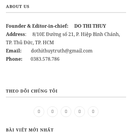
ABOUT US
Founder & Editor-in-chief:
DO THI THUY
Address
: 8/10E Đường số 21, P. Hiệp Bình Chánh,
TP. Thủ Đức, TP. HCM
Email:
dothithuytruth@gmail.com
Phone:
0383.578.786
THEO DÕI CHÚNG TÔI
BÀI VIẾT MỚI NHẤT