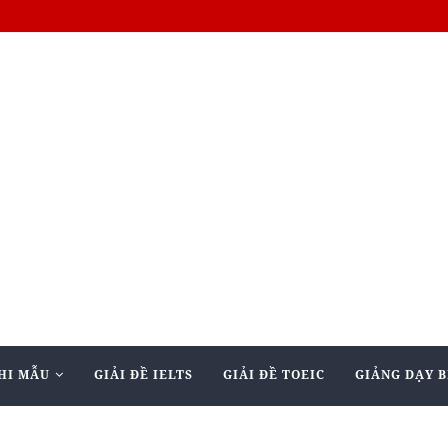
HI MẪU
GIẢI ĐỀ IELTS
GIẢI ĐỀ TOEIC
GIẢNG DẠY B