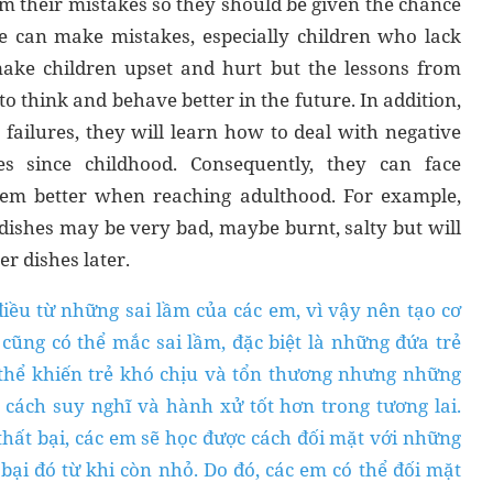
om their mistakes so they should be given the chance
e can make mistakes, especially children who lack
ake children upset and hurt but the lessons from
to think and behave better in the future. In addition,
failures, they will learn how to deal with negative
es since childhood. Consequently, they can face
hem better when reaching adulthood. For example,
 dishes may be very bad, maybe burnt, salty but will
r dishes later.
iều từ những sai lầm của các em, vì vậy nên tạo cơ
cũng có thể mắc sai lầm, đặc biệt là những đứa trẻ
ó thể khiến trẻ khó chịu và tổn thương nhưng những
 cách suy nghĩ và hành xử tốt hơn trong tương lai.
hất bại, các em sẽ học được cách đối mặt với những
bại đó từ khi còn nhỏ. Do đó, các em có thể đối mặt