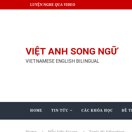
LUYỆN NGHE QUA VIDEO
VIỆT ANH SONG NGỮ
VIETNAMESE ENGLISH BILINGUAL
HOME
TIN TỨC
CÁC KHÓA HỌC
ĐỀ T
Home
Mẫu Ielts Essays
Topic 46: Education