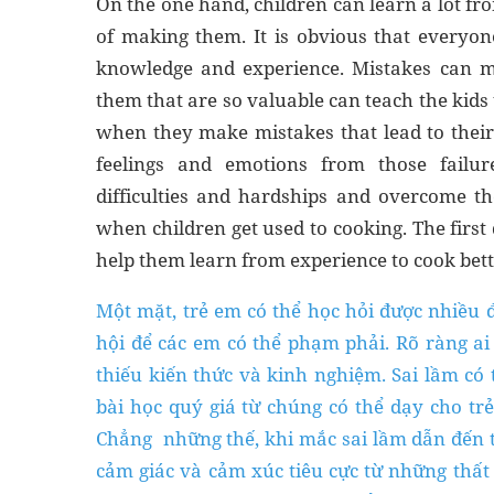
On the one hand, children can learn a lot fr
of making them. It is obvious that everyon
knowledge and experience. Mistakes can m
them that are so valuable can teach the kids 
when they make mistakes that lead to their 
feelings and emotions from those failur
difficulties and hardships and overcome t
when children get used to cooking. The first
help them learn from experience to cook bette
Một mặt, trẻ em có thể học hỏi được nhiều đ
hội để các em có thể phạm phải. Rõ ràng ai 
thiếu kiến ​​thức và kinh nghiệm. Sai lầm c
bài học quý giá từ chúng có thể dạy cho trẻ
Chẳng những thế, khi mắc sai lầm dẫn đến t
cảm giác và cảm xúc tiêu cực từ những thất 