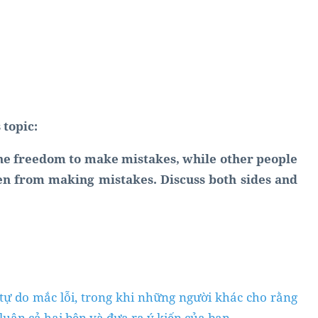
 topic:
he freedom to make mistakes, while other people
ren from making mistakes. Discuss both sides and
tự do mắc lỗi, trong khi những người khác cho rằng
uận cả hai bên và đưa ra ý kiến ​​của bạn.