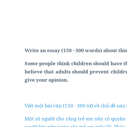
Write an essay (150 - 300 words) about this
Some people think children should have t
believe that adults should prevent child
give your opinion.
Viết một bài văn (150 - 300 từ) về chủ đề này:
Một số người cho rằng trẻ em nên có quyền 
người lớn nên ngăn cản trẻ em mắc lỗi. Thảo l