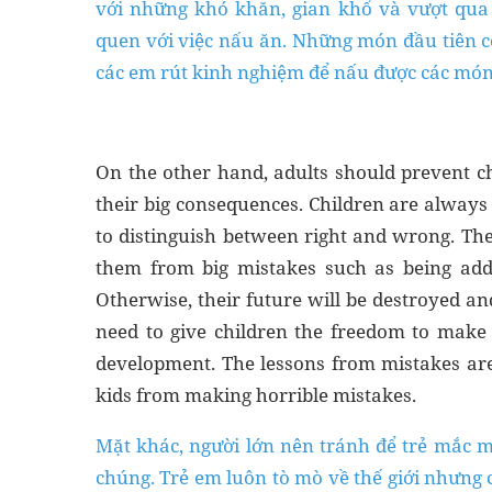
với những khó khăn, gian khổ và vượt qua 
quen với việc nấu ăn. Những món đầu tiên có
các em rút kinh nghiệm để nấu được các món
On the other hand, adults should prevent 
their big consequences. Children are alway
to distinguish between right and wrong. Ther
them from big mistakes such as being addic
Otherwise, their future will be destroyed a
need to give children the freedom to make m
development. The lessons from mistakes are 
kids from making horrible mistakes.
Mặt khác, người lớn nên tránh để trẻ mắc m
chúng. Trẻ em luôn tò mò về thế giới nhưng 