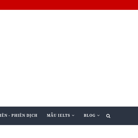
IÊN - PHIÊN DỊCH
MẪU IELTS
BLOG