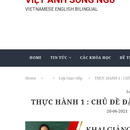
VIETNAMESE ENGLISH BILINGUAL
HOME
TIN TỨC
CÁC KHÓA HỌC
ĐỀ T
Home
Lớp Giao tiếp
THỰC HÀNH 1 : CH
L
THỰC HÀNH 1 : CHỦ ĐỀ Đ
20-06-2021