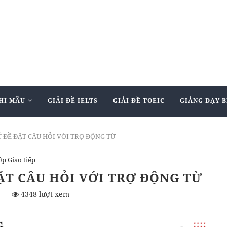
HI MẪU
GIẢI ĐỀ IELTS
GIẢI ĐỀ TOEIC
GIẢNG DẠY B
Ủ ĐỀ ĐẶT CÂU HỎI VỚI TRỢ ĐỘNG TỪ
ớp Giao tiếp
ẶT CÂU HỎI VỚI TRỢ ĐỘNG TỪ
4348 lượt xem