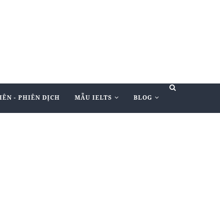
IÊN - PHIÊN DỊCH
MẪU IELTS
BLOG