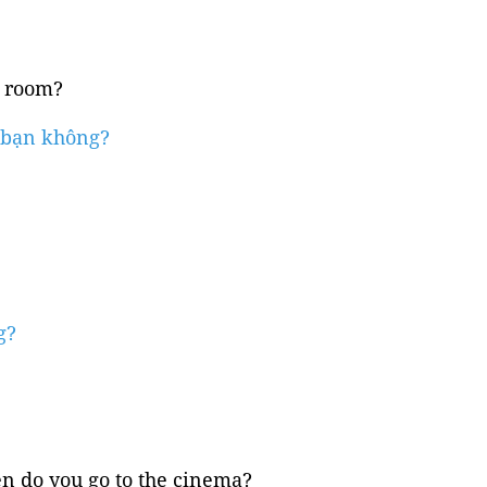
n room?
a bạn không?
g?
en do you go to the cinema?