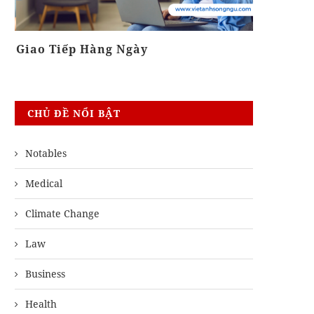
Giao Tiếp Hàng Ngày
Tiếng An
CHỦ ĐỀ NỔI BẬT
Notables
Medical
Climate Change
Law
Business
Health