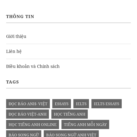
THÔNG TIN
Giới thiệu
Liên hệ
Điều khoản và Chính sách
TAGS
ĐỌC BÁO ANH- VIỆT
ESSAYS
IELTS
IELTS ESSAYS
ĐỌC BÁO VIỆT-ANH
HỌC TIẾNG ANH
HỌC TIẾNG ANH ONLINE
TIẾNG ANH MỖI NGÀY
BÁO SONG NGỮ
BÁO SONG NGỮ ANH VIỆT