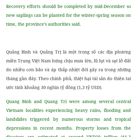
Recovery efforts should be completed by mid-December so
new saplings can be planted for the winter-spring season on
time, the province’s authorities said.
Quảng Bình và Quảng Trị là một trong số các địa phương
miền Trung Việt Nam hứng chịu mưa lớn, lũ lụt và sạt lở đất
do nhiều cơn bão và áp thấp nhiệt đới gây ra trong những
tháng gần đây. Theo chính phủ, thiệt hại tài sản do thiên tai
ước tính khoảng 30 nghìn tỷ đồng (1,3 tỷ USD).
Quang Binh and Quang Tri were among several central
Vietnam localities experiencing heavy rains, flooding and
landslides triggered by numerous storms and tropical
depressions in recent months. Property losses from the
disasters are estimated at around VND30 trillion ($1.3