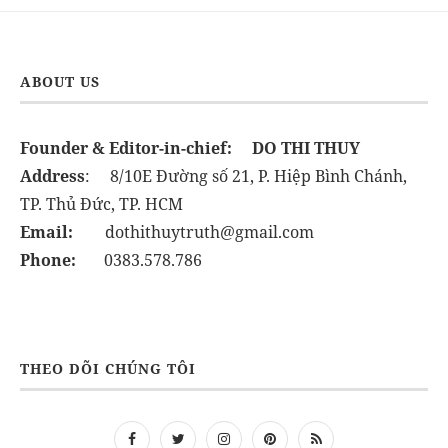
ABOUT US
Founder & Editor-in-chief:
DO THI THUY
Address
: 8/10E Đường số 21, P. Hiệp Bình Chánh,
TP. Thủ Đức, TP. HCM
Email:
dothithuytruth@gmail.com
Phone:
0383.578.786
THEO DÕI CHÚNG TÔI