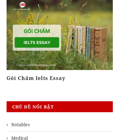
Gói Chấm Ielts Essay
Khóa Ielt
CHỦ ĐỀ NỔI BẬT
Notables
Medical