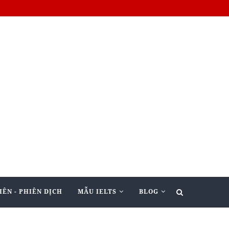
IÊN - PHIÊN DỊCH
MẪU IELTS
BLOG