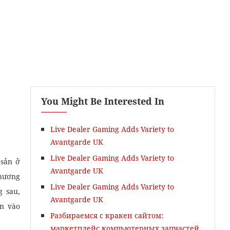
You Might Be Interested In
Học Viết Email
Live Dealer Gaming Adds Variety to
Avantgarde UK
Live Dealer Gaming Adds Variety to
 sản ở
Avantgarde UK
thương
Live Dealer Gaming Adds Variety to
 sau,
Avantgarde UK
ần vào
Разбираемся с кракен сайтом:
маркетплейс компьютерных запчастей