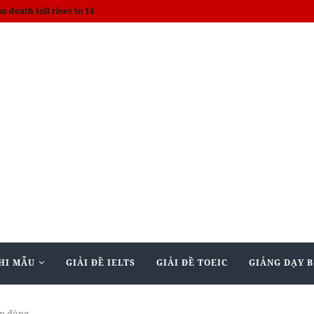
on death toll rises to 14
HI MẪU
GIẢI ĐỀ IELTS
GIẢI ĐỀ TOEIC
GIẢNG DẠY B
ến động