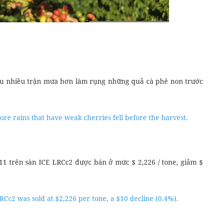
ịu nhiều trận mưa hơn làm rụng những quả cà phê non trước
ore rains that have weak cherries fell before the harvest.
11 trên sàn ICE LRCc2 được bán ở mức $ 2,226 / tone, giảm $
c2 was sold at $2,226 per tone, a $10 decline (0.4%).