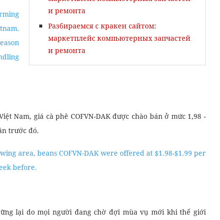
и ремонта
arming
Разбираемся с кракен сайтом:
tnam.
маркетплейс компьютерных запчастей
season
и ремонта
ndling
 Việt Nam, giá cà phê COFVN-DAK được chào bán ở mức 1,98 -
ần trước đó.
growing area, beans COFVN-DAK were offered at $1.98-$1.99 per
eek before.
hững lại do mọi người đang chờ đợi mùa vụ mới khi thế giới