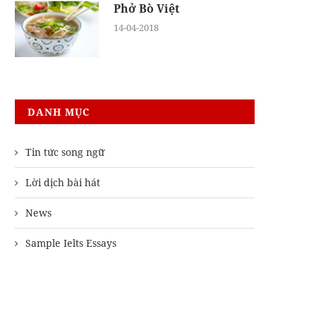
Phở Bò Việt
14-04-2018
DANH MỤC
Tin tức song ngữ
Lời dịch bài hát
News
Sample Ielts Essays