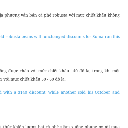
ịa phương vẫn bán cà phê robusta với mức chiết khấu không
 sold robusta beans with unchanged discounts for Sumatran this
ng được chào với mức chiết khấu 140 đô la, trong khi một
với mức chiết khấu 50 - 60 đô la.
 with a $140 discount, while another sold his October and
ết thúc khiến lượng hạt cà phê giảm xuống nhưng người mua