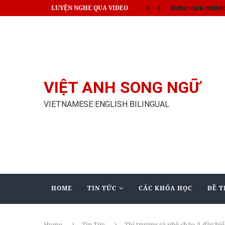
LUYỆN NGHE QUA VIDEO
India train collisi
VIỆT ANH SONG NGỮ
VIETNAMESE ENGLISH BILINGUAL
HOME
TIN TỨC
CÁC KHÓA HỌC
ĐỀ T
Home
Tin Tức
Thị trường cà phê châu Á đầy bi