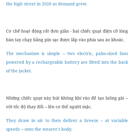
the high street in 2020 as demand grew.
Cơ chế hoạt động rất đơn giản - hai chiếc quạt điện cỡ lòng
bàn tay chạy bằng pin sạc được lắp vào phía sau áo khoác.
The mechanism is simple -- two electric, palm-sized fans
powered by a rechargeable battery are fitted into the back
of the jacket.
Những chiếc quạt này hút không khí vào để tạo luồng gió --
với tốc độ thay đổi -- lên cơ thể người mặc.
They draw in air to then deliver a breeze -- at variable
speeds -- onto the wearer's body.