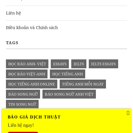
Liên hệ
Điều khoản và Chính sách
TAGS
ĐỌC BÁO ANH- VIỆT
ESSAYS
IELTS
IELTS ESSAYS
ĐỌC BÁO VIỆT-ANH
HỌC TIẾNG ANH
HỌC TIẾNG ANH ONLINE
TIẾNG ANH MỖI NGÀY
BÁO SONG NGỮ
BÁO SONG NGỮ ANH VIỆT
TIN SONG NGỮ
BÁO GIÁ DỊCH THUẬT
Liên hệ ngay!