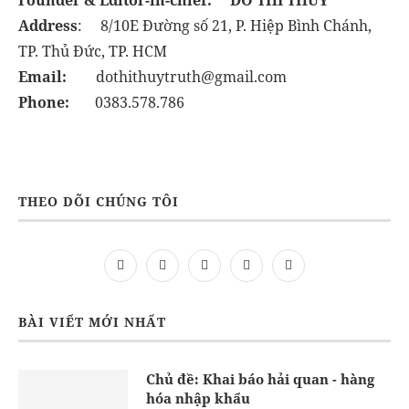
Founder & Editor-in-chief:
DO THI THUY
Address
: 8/10E Đường số 21, P. Hiệp Bình Chánh,
TP. Thủ Đức, TP. HCM
Email:
dothithuytruth@gmail.com
Phone:
0383.578.786
THEO DÕI CHÚNG TÔI
BÀI VIẾT MỚI NHẤT
Chủ đề: Khai báo hải quan - hàng
hóa nhập khẩu