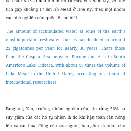
và Châu Âu và Châu Á đến Hồ Titicaca của Nam Mỹ, với thể
tích gấp khoảng 17 lần Hồ Mead ở Hoa Kỳ, theo một nhóm
các nhà nghiên cứu quốc tế cho biết.
The amount of accumulated water at some of the earth's
most important freshwater sources has declined to around
22 gigatonnes per year for nearly 30 years. That's those
from the Caspian Sea between Europe and Asia to South
America's Lake Titicaca, with about 17 times the volume of
Lake Mead in the United States, according to a team of
international researchers.
Fangfang Yao, trưởng nhóm nghiên cứu, tin rằng 56% sự
suy giảm của các hồ tự nhiên là do khí hậu toàn cầu nóng
lên và các hoạt động của con người, bao gồm cả nước cho