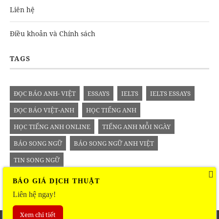
Liên hệ
Điều khoản và Chính sách
TAGS
ĐỌC BÁO ANH- VIỆT
ESSAYS
IELTS
IELTS ESSAYS
ĐỌC BÁO VIỆT-ANH
HỌC TIẾNG ANH
HỌC TIẾNG ANH ONLINE
TIẾNG ANH MỖI NGÀY
BÁO SONG NGỮ
BÁO SONG NGỮ ANH VIỆT
TIN SONG NGỮ
BÁO GIÁ DỊCH THUẬT
Liên hệ ngay!
Xem chi tiết