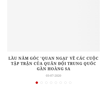
A
LẦU NĂM GÓC 'QUAN NGẠI' VỀ CÁC CUỘC
TẬP TRẬN CỦA QUÂN ĐỘI TRUNG QUỐC
GẦN HOÀNG SA
03-07-2020