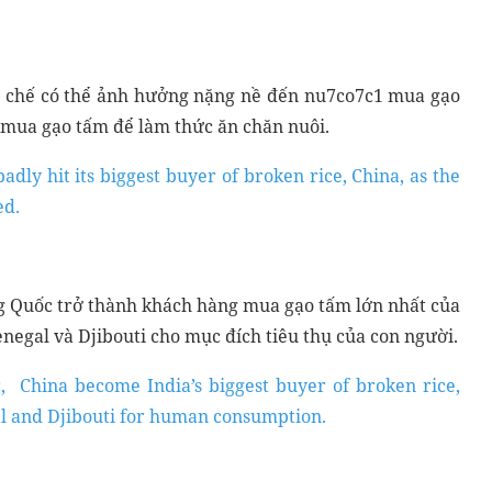
n chế có thể ảnh hưởng nặng nề đến nu7co7c1 mua gạo
 mua gạo tấm để làm thức ăn chăn nuôi.
adly hit its biggest buyer of broken rice, China, as the
ed.
ng Quốc trở thành khách hàng mua gạo tấm lớn nhất của
enegal và Djibouti cho mục đích tiêu thụ của con người.
r, China become India’s biggest buyer of broken rice,
al and Djibouti for human consumption.