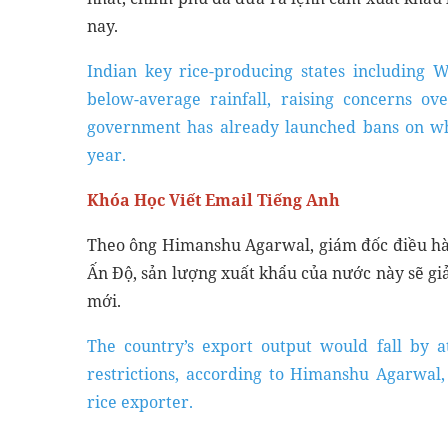
nay.
Indian key rice-producing states including 
below-average rainfall, raising concerns ov
government has already launched bans on whe
year.
Khóa Học Viết Email Tiếng Anh
Theo ông Himanshu Agarwal, giám đốc điều hàn
Ấn Độ, sản lượng xuất khẩu của nước này sẽ gi
mới.
The country’s export output would fall by 
restrictions, according to Himanshu Agarwal, 
rice exporter.