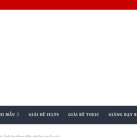
HI MẪU
GIẢI ĐỀ IELTS
GIẢI ĐỀ TOEIC
GIẢNG DẠY B
Độ ảnh hưởng đến nhiều quốc gia