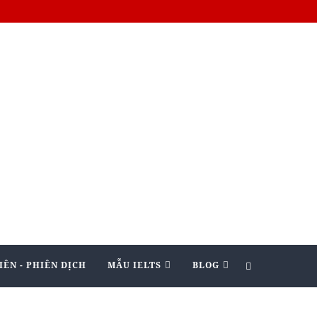
IÊN - PHIÊN DỊCH
MẪU IELTS
BLOG