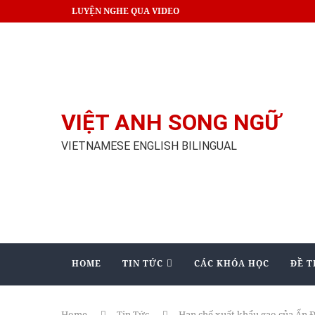
LUYỆN NGHE QUA VIDEO
VIỆT ANH SONG NGỮ
VIETNAMESE ENGLISH BILINGUAL
HOME
TIN TỨC
CÁC KHÓA HỌC
ĐỀ T
Home
Tin Tức
Hạn chế xuất khẩu gạo của Ấn 