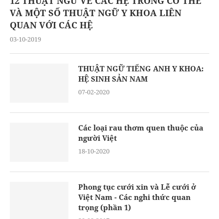
12 THUẬT NGỮ VỀ CÁC HỆ TRONG CƠ THỂ
VÀ MỘT SỐ THUẬT NGỮ Y KHOA LIÊN
QUAN VỚI CÁC HỆ
03-10-2019
THUẬT NGỮ TIẾNG ANH Y KHOA:
HỆ SINH SẢN NAM
07-02-2020
Các loại rau thơm quen thuộc của
người Việt
18-10-2020
Phong tục cưới xin và Lễ cưới ở
Việt Nam - Các nghi thức quan
trọng (phần 1)