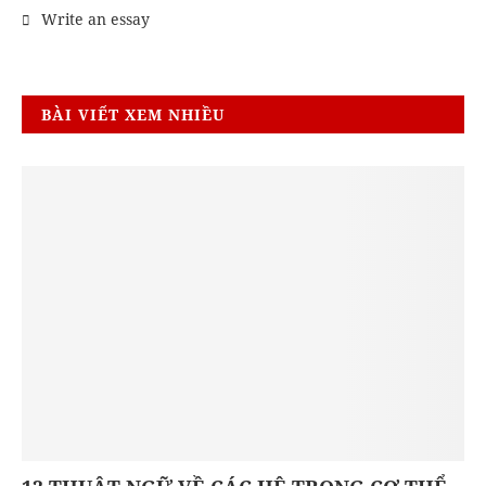
Write an essay
BÀI VIẾT XEM NHIỀU