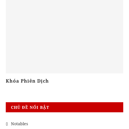
Kỹ Năng Nghe - Hiểu
Kh
CHỦ ĐỀ NỔI BẬT
Notables