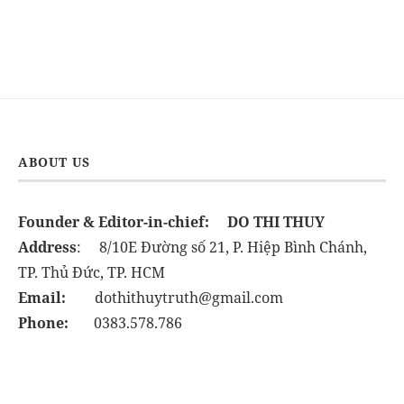
ABOUT US
Founder & Editor-in-chief:
DO THI THUY
Address
: 8/10E Đường số 21, P. Hiệp Bình Chánh,
TP. Thủ Đức, TP. HCM
Email:
dothithuytruth@gmail.com
Phone:
0383.578.786