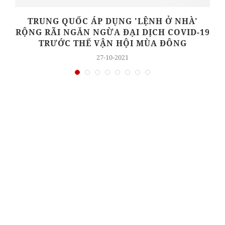
TRUNG QUỐC ÁP DỤNG 'LỆNH Ở NHÀ'
RỘNG RÃI NGĂN NGỪA ĐẠI DỊCH COVID-19
TRƯỚC THẾ VẬN HỘI MÙA ĐÔNG
27-10-2021