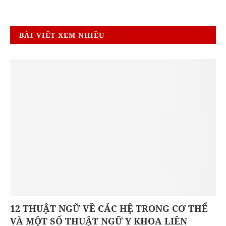
BÀI VIẾT XEM NHIỀU
12 THUẬT NGỮ VỀ CÁC HỆ TRONG CƠ THỂ
VÀ MỘT SỐ THUẬT NGỮ Y KHOA LIÊN